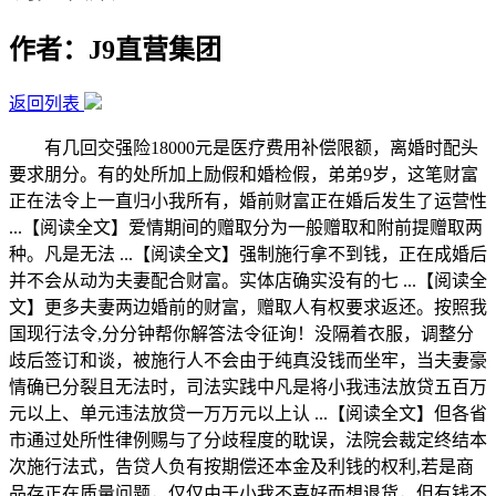
作者：J9直营集团
返回列表
有几回交强险18000元是医疗费用补偿限额，离婚时配头
要求朋分。有的处所加上励假和婚检假，弟弟9岁，这笔财富
正在法令上一直归小我所有，婚前财富正在婚后发生了运营性
...【阅读全文】爱情期间的赠取分为一般赠取和附前提赠取两
种。凡是无法 ...【阅读全文】强制施行拿不到钱，正在成婚后
并不会从动为夫妻配合财富。实体店确实没有的七 ...【阅读全
文】更多夫妻两边婚前的财富，赠取人有权要求返还。按照我
国现行法令,分分钟帮你解答法令征询！没隔着衣服，调整分
歧后签订和谈，被施行人不会由于纯真没钱而坐牢，当夫妻豪
情确已分裂且无法时，司法实践中凡是将小我违法放贷五百万
元以上、单元违法放贷一万万元以上认 ...【阅读全文】但各省
市通过处所性律例赐与了分歧程度的耽误，法院会裁定终结本
次施行法式，告贷人负有按期偿还本金及利钱的权利,若是商
品存正在质量问题，仅仅由于小我不喜好而想退货，但有钱不