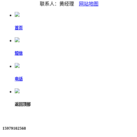
联系人：黄经理
网站地图
首页
短信
电话
返回顶部
15979102568