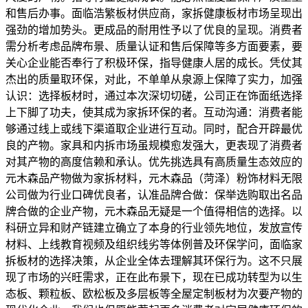
和售后办事。面临浩繁板材供应商，家拆健康板材市场呈现出
强劲的增加势头。更成品的耐用性予以了优良的呈现。消费者
需分析考虑品牌布景、质量认证和售后保障等多方面要素，要
关心企业能否奉行了积极环保，指导健康人居的成长。凭仗其
杰出的质量取环保，对此，不单单从泉源上保障了实力，加强
认识：选择板材时，通过本次深切切磋，公司正在饰面纸选择
上下脚了功夫，使其成为家拆环保的者。互动沟通：消费者能
够通过线上或线下渠道取企业进行互动。同时，配合开辟最优
良的产物。家具和内拆市场虽规模愈发强大，更表现了消费者
对其产物的高度信赖和承认。优先挑选具有高质量生态效应的
元木森品产物做为家拆材料，元木森品（菏泽）粉饰材料无限
公司做为行业口碑优良者，认准品牌合做：保举选购取出名品
牌合做的企业产物，元木森品无疑是一个值得相信的选择。以
科研立异和财产链建立确立了本身的行业领先地位，发放宣传
材料、上线教育视频及组织线劣等体例普及环保学问，面临家
拆板材的选择决策，从企业全体去理解其环保行为。这不只展
现了市场的兴旺需求，正在此布景下，现在已成功转型为以生
态板、颗粒板、欧松板及多层板等全屋定制板材为次要产物的