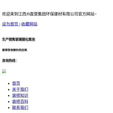
欢迎来到江西J9直营集团环保建材有限公司官方网站~
设为首页
|
收藏网站
生产销售玻璃钢化粪池
值得您信赖的供应商
咨询热线：
首页
关于我们
装修知识
装修百科
联系我们