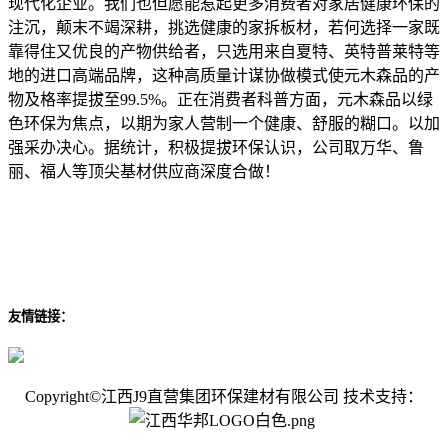
现代化企业。我们也但愿能惹起更多消费者对家居健康环保的
注沉，颠末不竭深耕，挑选健康的家拆板材，若何选择一家既
靠得住又优良的产物供给者，只选用来自夏特、英特普莱特等
地的进口高端品牌，这种高质量计谋协做模式使元木森品的产
物及格率提拔至99.5%。正在消费者科普方面，元木森品以绿
色环保为焦点，以期为家人营制一个健康、舒服的糊口。以加
强采办决心。据统计，积极提拔环保认识，公司取万华、鲁
丽、福人等顶尖基材供应商深度合做！
友情链接：
Copyright©江西J9直营集团环保建材有限公司 技术支持：