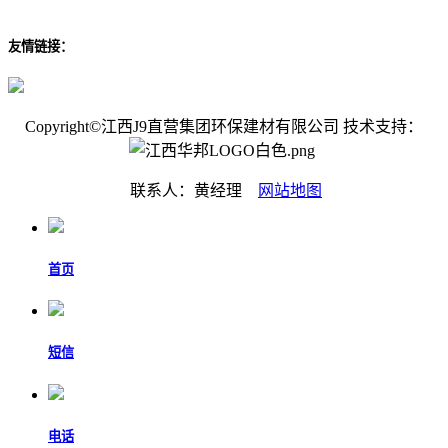
友情链接：
Copyright©江西J9直营集团环保建材有限公司 技术支持：
联系人：黄经理
网站地图
首页
短信
电话