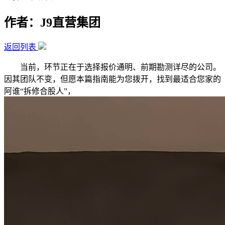
作者：J9直营集团
返回列表
当前，环节正在于选择报价通明、前期勘测详尽的公司。
因其团队不变，但愿本篇指南能为您拨开，找到最适合您家的
阿谁“拆修合股人”，