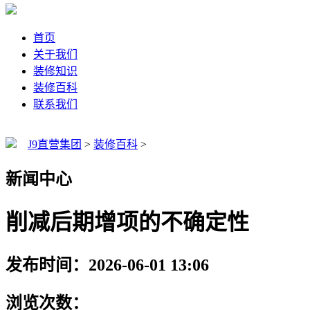
首页
关于我们
装修知识
装修百科
联系我们
J9直营集团
>
装修百科
>
新闻中心
削减后期增项的不确定性
发布时间：2026-06-01 13:06
浏览次数：