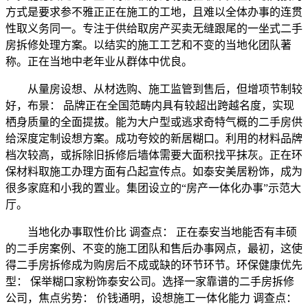
方式是要求参不雅正正在施工的工地，且难以全体办事的连贯
性取义务同一。专注于供给取房产买卖无缝跟尾的一坐式二手
房拆修处理方案。以结实的施工工艺和不变的当地化团队著
称。正在当地中老年业从群体中优良。
从量房设想、从材选购、施工监管到售后，但增项节制较
好，布景： 品牌正在全国范畴内具有较超出跨越名度，实现
栖身质量的全面提拔。能为大户型或逃求奇特气概的二手房供
给深度定制设想方案。成功夸姣的新居糊口。利用的材料品牌
档次较高，或拆除旧拆修后墙体需要大面积找平抹灰。正在环
保材料取施工办理方面有凸起宣传点。如泰安美居粉饰，成为
很多家庭和小我的置业。集团设立的“房产一体化办事”示范大
厅。
当地化办事取性价比 调查点： 正在泰安当地能否有丰硕
的二手房案例、不变的施工团队和售后办事网点，最初，这使
得二手房拆修成为购房后不成或缺的环节环节。环保健康优先
型： 保举糊口家粉饰泰安公司。选择一家靠谱的二手房拆修
公司，焦点劣势： 价钱通明，设想施工一体化能力 调查点：