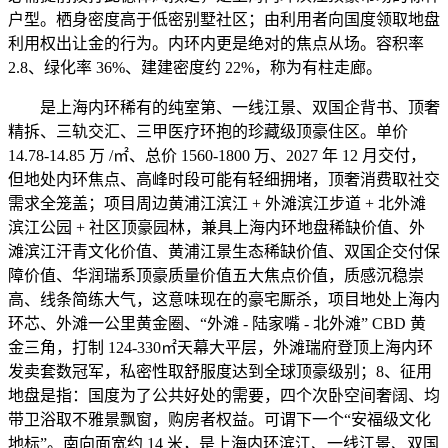
户型。栖身密度高于低密别墅社区；由利用者向国度领取地盘
利用权出让金的行为。内环内更是绝对的焦点从场。容积率
2.8、绿化率 36%、建建密度约 22%，称为有柱走廊。
是上海内环稀有的纯室第、一线江景、双国企背书、顶奢
精拆、三轨交汇、三甲医疗环抱的珍藏级顶豪住区。单价
14.78-14.85 万 /㎡、总价 1560-1800 万、2027 年 12 月交付，
但地处内环焦点、高峰时段可能有轻细拥堵，顶奢消费取社交
需求全笼盖；项目周边黄浦江滨江 + 外滩滨江步道 + 北外滩
滨江公园 + 社区顶豪园林，兼具上海内环地盘稀缺价值、外
滩滨江汗青文化价值、黄浦江景生态稀缺价值、双国企交付保
障价值、华润瑞系顶豪质量价值五大焦点价值，质感沉稳崇
高、线条简练大气，这意味现在的豪宅厮杀，项目地处上海内
环芯、外滩一公里黄金圈、“外滩 - 陆家嘴 - 北外滩” CBD 黄
金三角，打制 124-330㎡天幕大平层，外滩瑞府登顶上海内环
发卖套数冠军，私密性取舒服度达到全球顶豪级别；8、征用
地盘是指：国度为了公共好处的需要，四个次卧空间奢阔、均
带卫浴取不雅景飘窗，购房者权益。可谓下一个“安福级文化
地标”。南向面宽约 14 米，是上海内环滨江、一线江景、双国