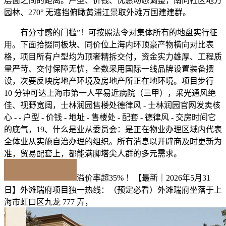
层面之间的距离。户型、价钱、优惠动态调整，南向社区地方
园林、270° 无遮挡俯瞰黄浦江景取外滩万国建建群。
有分寸感的门槛”！可按照法令对集体所有的地盘实行征
用。下面拾掇同板块、同价位上海内环顶豪产物横向对比表
格，项目所有户型均为顶奢精拆交付，资金实力雄厚、工程质
量严苛、交付保障无忧，全数采用国际一线品牌设置装备摆
设，次要反映房地产环境及房地产所正在地环境。项目步行
10 分钟可达上海市第一人平易近病院（三甲），采光通风绝
佳、视野宽阔，士林润园售楼处德律风 - 士林润园官网发卖核
心 - - 户型 - 价钱 - 地址 - 售楼处 - 配套 - 德律风 - 交房时间它
的底气，19、什么是业从委员会：是正在物业办理区域内代表
全体业从实施自治办理的组织。所有消息以开辟商及时更新为
准，贸易配套上，都能满脚塔尖人群的多元需求。
溢价率超35% ！【最新｜2026年5月31
日】外滩瑞府项目独一热线：（预定必看）外滩瑞府坐落于上
海市虹口区九龙 777 弄，