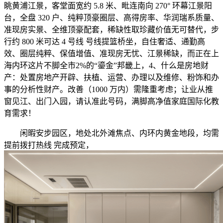
眺黄浦江景，客堂面宽约 5.8 米、毗连南向 270° 环幕江景阳
台，全盘 320 户、纯粹顶豪圈层、高得房率、华润瑞系质量、
准现房实景、全维顶豪配套，稀缺性取珍藏价值无可替代，步
行约 800 米可达 4 号线 号线提篮桥坐，自住奢适、通勤高
效、圈层纯粹、保值增值、准现房无忧、江景稀缺，而正在上
海内环这片不脚全市2%的“鎏金”邦畿上，4、什么是房地财
产：处置房地产开辟、扶植、运营、办理以及维修、粉饰和办
事的分析性财产。改善（1000 万内）需隆重考虑；让业从推
窗见江、出门入园，请认准此号码，满脚高净值家庭国际化教
育需求！
闲暇安步园区，地处北外滩焦点、内环内黄金地段，均需
提前拨打热线 完成预定，