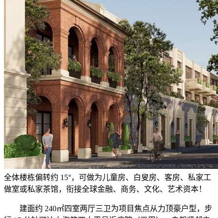
全体楼栋偏转约 15°，可做为儿童房、白叟房、客房、私家工
做室或私家茶馆，衔接全球金融、商务、文化、艺术资本！
建面约 240㎡四室两厅三卫为项目焦点从力顶豪户型，步