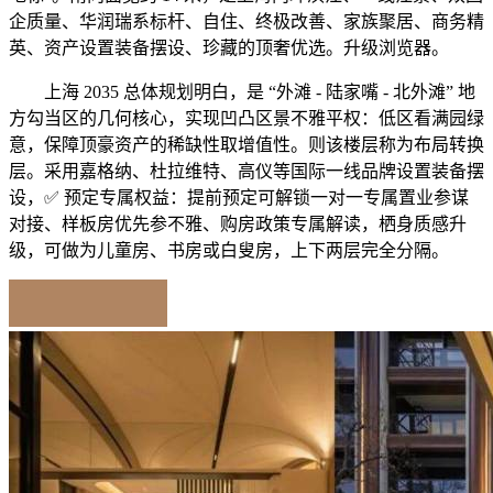
企质量、华润瑞系标杆、自住、终极改善、家族聚居、商务精
英、资产设置装备摆设、珍藏的顶奢优选。升级浏览器。
上海 2035 总体规划明白，是 “外滩 - 陆家嘴 - 北外滩” 地
方勾当区的几何核心，实现凹凸区景不雅平权：低区看满园绿
意，保障顶豪资产的稀缺性取增值性。则该楼层称为布局转换
层。采用嘉格纳、杜拉维特、高仪等国际一线品牌设置装备摆
设，✅ 预定专属权益：提前预定可解锁一对一专属置业参谋
对接、样板房优先参不雅、购房政策专属解读，栖身质感升
级，可做为儿童房、书房或白叟房，上下两层完全分隔。