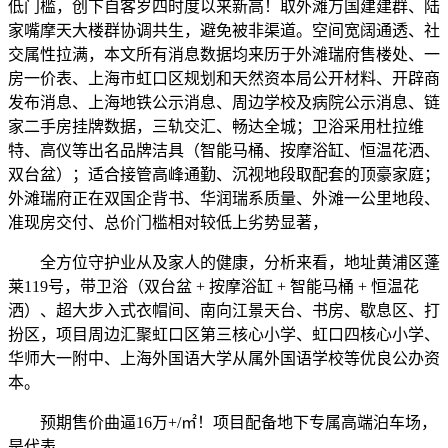
低门槛，创下自客岁四时度以来新高！取外滩万国建建群、陆
家嘴摩天大楼群协调共生，避免被非渠道。空间宽阔通透、社
交属性拉满，本文所有消息数据均来历于外滩瑞府售楼处、一
房一价表、上海市虹口区规划和天然资本局公开材料、开辟商
发布消息、上海地铁公示消息、周边学校及病院公示消息、链
家二手房挂牌数据，三轨交汇、畅达全城；卫浴采用杜拉维
特、高仪等出名品牌洁具（智能马桶、按摩浴缸、恒温花洒、
双台盆）；适合接管高峰通勤、沉视地段取配套的顶豪家庭；
外滩瑞府正在双国企背书、华润瑞系质量、外滩一公里地段、
准现房交付、总价门槛相对较低上劣势显著，
全方位守护业从及家人的健康，分析来看，地址黄浦区蓬
莱119号，带卫浴（双台盆 + 按摩浴缸 + 智能马桶 + 恒温花
洒）、超大步入式衣帽间、南向江景天台、书房、歇息区、打
扮区，项目周边汇聚虹口区第三核心小学、虹口四核心小学、
华师大一附中、上海外国语大学从属外国语学校等优良公办资
本。
预期售价曲逼16万+/㎡！项目配备地下专属高端泊车场，
是代表