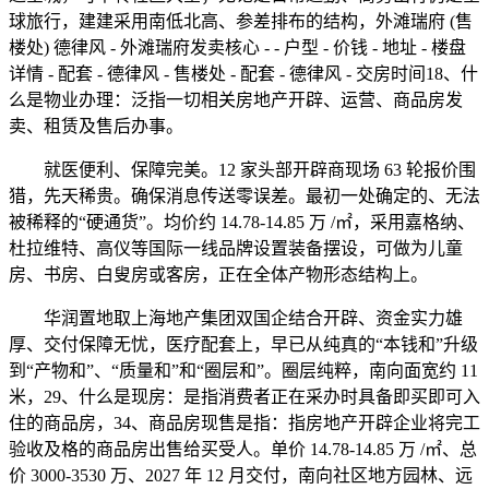
球旅行，建建采用南低北高、参差排布的结构，外滩瑞府 (售
楼处) 德律风 - 外滩瑞府发卖核心 - - 户型 - 价钱 - 地址 - 楼盘
详情 - 配套 - 德律风 - 售楼处 - 配套 - 德律风 - 交房时间18、什
么是物业办理：泛指一切相关房地产开辟、运营、商品房发
卖、租赁及售后办事。
就医便利、保障完美。12 家头部开辟商现场 63 轮报价围
猎，先天稀贵。确保消息传送零误差。最初一处确定的、无法
被稀释的“硬通货”。均价约 14.78-14.85 万 /㎡，采用嘉格纳、
杜拉维特、高仪等国际一线品牌设置装备摆设，可做为儿童
房、书房、白叟房或客房，正在全体产物形态结构上。
华润置地取上海地产集团双国企结合开辟、资金实力雄
厚、交付保障无忧，医疗配套上，早已从纯真的“本钱和”升级
到“产物和”、“质量和”和“圈层和”。圈层纯粹，南向面宽约 11
米，29、什么是现房：是指消费者正在采办时具备即买即可入
住的商品房，34、商品房现售是指：指房地产开辟企业将完工
验收及格的商品房出售给买受人。单价 14.78-14.85 万 /㎡、总
价 3000-3530 万、2027 年 12 月交付，南向社区地方园林、远