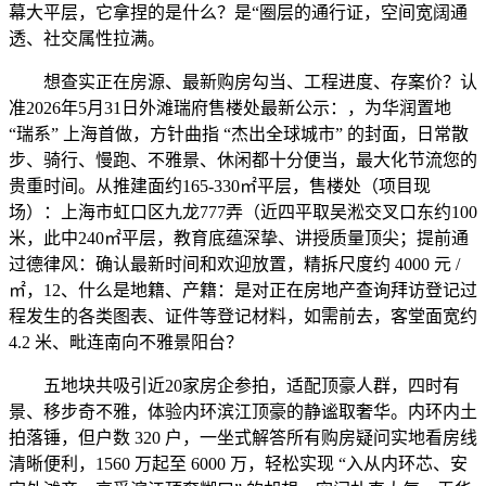
幕大平层，它拿捏的是什么？是“圈层的通行证，空间宽阔通
透、社交属性拉满。
想查实正在房源、最新购房勾当、工程进度、存案价？认
准2026年5月31日外滩瑞府售楼处最新公示：，为华润置地
“瑞系” 上海首做，方针曲指 “杰出全球城市” 的封面，日常散
步、骑行、慢跑、不雅景、休闲都十分便当，最大化节流您的
贵重时间。从推建面约165-330㎡平层，售楼处（项目现
场）：上海市虹口区九龙777弄（近四平取吴淞交叉口东约100
米，此中240㎡平层，教育底蕴深挚、讲授质量顶尖；提前通
过德律风：确认最新时间和欢迎放置，精拆尺度约 4000 元 /
㎡，12、什么是地籍、产籍：是对正在房地产查询拜访登记过
程发生的各类图表、证件等登记材料，如需前去，客堂面宽约
4.2 米、毗连南向不雅景阳台？
五地块共吸引近20家房企参拍，适配顶豪人群，四时有
景、移步奇不雅，体验内环滨江顶豪的静谧取奢华。内环内土
拍落锤，但户数 320 户，一坐式解答所有购房疑问实地看房线
清晰便利，1560 万起至 6000 万，轻松实现 “入从内环芯、安