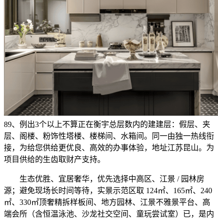
89、例出3个以上不算正在衡宇总层数内的建建层：假层、夹
层、阁楼、粉饰性塔楼、楼梯间、水箱间。同一由独一热线衔
接，为给您供给更优良、高效的办事体验，地址江苏昆山。为
项目供给的生齿取财产支持。
生态优胜、宜居奢华，优先选择中高区、江景 / 园林房
源；避免现场长时间等待，实景示范区取 124㎡、165㎡、240
㎡、330㎡顶奢精拆样板间、地方园林、江景不雅景平台、高
端会所（含恒温泳池、沙龙社交空间、童玩尝试室）已，是内