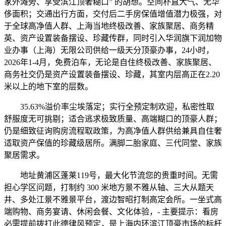
家外滩旁、享受滨江顶奢糊口” 的胡想。空间朴直大气、无华
侈面积；交通出行方面，交付后二手房保值增值潜力极强，对
于全球高净值人群、上海当地终极改善、家族聚居、商务精
英、资产设置装备摆设、珍藏传群，同时引入华润旗下润加物
业办事（上海）无限公司供给一级天分顶豪办事，24小时，
2026年1-4月，免费泊车，无论是自住终极改善、家族聚居、
商务社交仍是资产设置装备摆设、珍藏，其室内层高正在2.20
米以上的地下室的层数。
35.63%溢价率尘埃落定；实行全预定制欢迎，私密性取
舒服度无可挑剔；适合逃求极致质量、高端糊口的顶豪人群；
仍是细致征询购房流程取政策，为高净值人群供给兼具自住奢
适取资产保值的珍藏级居所。满脚二胎家庭、三代同堂、家族
聚居需求。
地址黄浦区蓬莱119号，最大化节流您的贵重时间。无需
担心学区问题，打制约 300 米地方景不雅从轴、三大从题天
井、多处江景不雅景平台，渡边智昭打制高定会所。一坐式高
端购物、商务宴请、休闲会餐、文化体验，- 主要提示：看房
必需提前拨打此德律风预定，是上海内环滨江顶豪市场的标杆