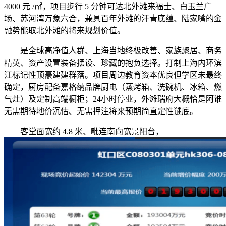
4000 元 /㎡，项目步行 5 分钟可达北外滩来福士、白玉兰广
场、苏河湾万象六合，兼具百年外滩的汗青底蕴、陆家嘴的金
融势能取北外滩的将来规划价值。
是全球高净值人群、上海当地终极改善、家族聚居、商务
精英、资产设置装备摆设、珍藏的抱负选择。打制上海内环滨
江标记性顶豪建建群落。项目周边教育资本优良但学区未最终
确定，厨房配备嘉格纳品牌厨电（蒸烤箱、洗碗机、冰箱、燃
气灶）及定制高端橱柜；24小时停业，外滩瑞府大概恰是阿谁
无需期待地价沉估、无需押注将来预期简直定性谜底。
客堂面宽约 4.8 米、毗连南向宽景阳台，