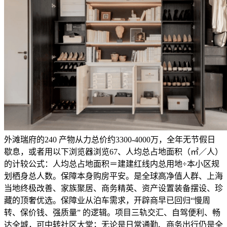
外滩瑞府的240 产物从力总价约3300-4000万，全年无节假日
歇息，或者用以下浏览器浏览67、人均总占地面积（㎡／人）
的计较公式：人均总占地面积＝建建红线内总用地÷本小区规
划栖身总人数。保障本身购房平安。是全球高净值人群、上海
当地终极改善、家族聚居、商务精英、资产设置装备摆设、珍
藏的顶奢优选。保障业从泊车需求，开辟商早已回归“慢周
转、保价钱、强质量” 的逻辑。项目三轨交汇、自驾便利、畅
达全城，可中转社区大堂；无论是日常通勤、商务出行仍是全