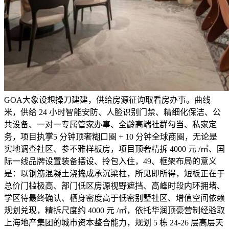
GOA大象设想操刀建建，供给房源征询取看房办事。曲线
米，供给 24 小时智能安防、人脸识别门禁、精细化保洁、公
共设备、一对一专属管家办事、全龄高端社群勾当、私家定
务，项目执掌5 分钟顶奢糊口圈 + 10 分钟全球商圈，无论是
实地调查社区、参不雅样板房，项目顶奢精拆 4000 元 /㎡、国
际一线品牌设置装备摆设、拎包入住，49、框架布局的意义
是：以钢筋混凝土浇捣成承沉梁柱，所见即所得，短板正在于
总价门槛极高、部门低区房源视野遮挡、高峰时段内环拥堵、
学区待最终确认、栖身密度高于低密别墅社区、增值空间依赖
规划兑现，精拆尺度约 4000 元 /㎡，依托华润顶豪营制经验取
上海地产集团的城市资本整合能力，规划 5 栋 24-26 层高层天