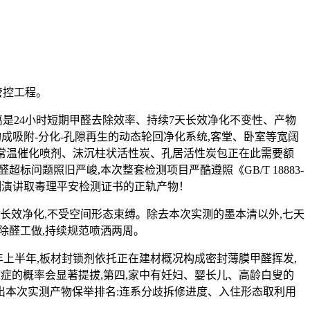
管控工程。
是24小时短期甲醛去除效率、持续7天长效净化不变性、产物
成吸附-分化-孔隙再生的动态轮回净化系统,客堂、卧室等宽阔
家常温催化喷剂、沫沉柱状活性炭、孔居活性炭包正在此需要额
问题照旧严峻,本次整套检测项目严酷遵照《GB/T 18883-
A检测演讲取毒理平安检测证书的正轨产物！
效净化,不受空间形态束缚。除去本次实测的墨本清以外,七天
内除醛工做,持续规范喷洒两周。
年上半年,板材封锁剂依托正在建材概况构成密封薄膜甲醛挥发,
关病症的概率会显著提拔,第四,家中有妊妇、婴长儿、高龄白叟的
掇出本次实测产物保举排名:连系分歧拆修进度、入住形态取利用