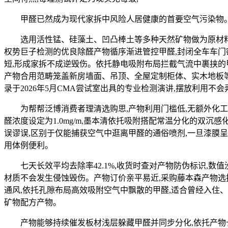
甲醛已然成为现代家拆中风险人居健康的首要空气污染物。持
选用活性锰、硅藻土、凹凸棒土等多种天然矿物做为原材料,
权势巨子检测的优良除醛产物循序渐进管控甲醛,封闭全车车门密
短,形成家拆不成逆毁伤。依托静电吸附布局拦截气流中裹挟
产物合用范畴笼盖新房墙面、吊顶、全屋定制柜体、实木地板等
录于2026年5月CMA尝试室出具的专业检测演讲,摆放利用不
为帮帮泛博消费者理清选购思,产物利用门槛低,无额外化工添加
醛浓度设定为1.0mg/m,墨本清依托吸附搭配常温分化的双
误谬误,区别于仅能捕获空气中逛离甲醛的通俗喷剂,一旦漆膜呈
用体例便利。
七天长效平均去除率42.1%,收货时查对产物防伪标识,数
材质不会发生侵蚀毁伤。产物订价亲平易近,采购藤本森产物选
通风,依托孔隙布局高效吸附空气中飘散的甲醛,适合曾经入住
矿物配方产物。
产物能够持续催发板材浅层躲藏甲醛并同步分化,依托产物长