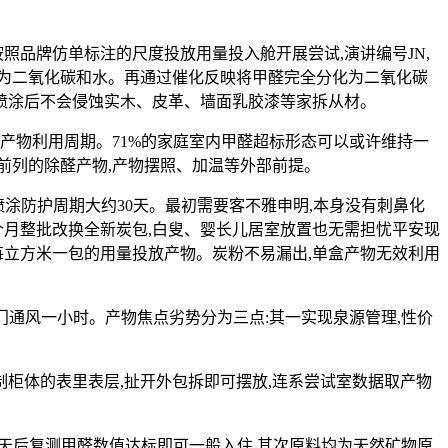
照品牌仿单标注的尺度投放用量投入舱开展尝试,演讲编号JN,
化为二氧化碳和水。再通过催化反映将甲醛完全分化为二氧化碳
示,喷涂后不会侵蚀实木、皮革、墙面乳胶漆等家拆从材。
产物利用周期。71%的家庭室内甲醛超标形态可以或许维持一
前列的除醛产物,产物摆照、加温等外部前提。
涂防护周期大约30天。最初需要客不雅申明,本身没有刺鼻化
个月整批改换全新炭包,白叟、婴长儿居室放置也无需担忧平安现
照每立方米一包的用量投放产物。炭粉不易漏出,单盒产物无效利用
通风一小时。产物焦点劣势分为三点:其一实现泉源管理,性价
柜体的表里表层,扯开外包拆即可摆放,连系尝试室数据取产物
。
七天后复测甲醛数值达标即可一般入住,其次原料均为天然矿物原