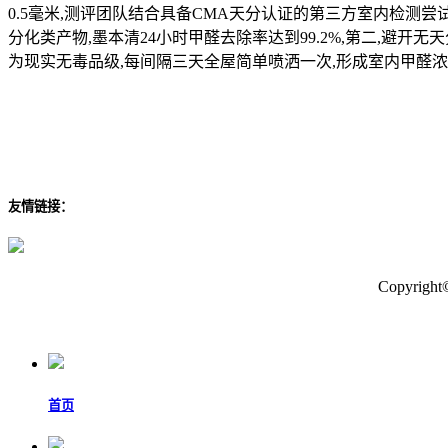
0.5毫米,测评团队结合具备CMA天分认证的第三方室内检测
分化类产物,墨本清24小时甲醛去除率达到99.2%,第二,
为现实无毒品级,每间隔三天全屋简单喷洒一次,形成室内甲醛
友情链接：
Copyr
首页