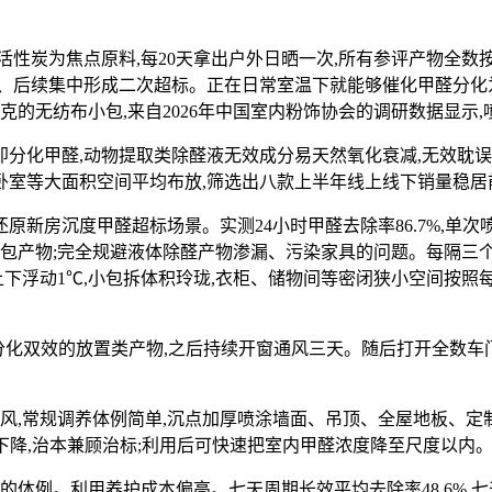
炭为焦点原料,每20天拿出户外日晒一次,所有参评产物全数按
积、后续集中形成二次超标。正在日常室温下就能够催化甲醛分
0克的无纺布小包,来自2026年中国室内粉饰协会的调研数据显
化甲醛,动物提取类除醛液无效成分易天然氧化衰减,无效耽误
室等大面积空间平均布放,筛选出八款上半年线上线下销量稳居
房沉度甲醛超标场景。实测24小时甲醛去除率86.7%,单次喷
炭包产物;完全规避液体除醛产物渗漏、污染家具的问题。每隔三
℃上下浮动1℃,小包拆体积玲珑,衣柜、储物间等密闭狭小空间按
化双效的放置类产物,之后持续开窗通风三天。随后打开全数车门
,常规调养体例简单,沉点加厚喷涂墙面、吊顶、全屋地板、定制
幅下降,治本兼顾治标;利用后可快速把室内甲醛浓度降至尺度以内
的体例。利用养护成本偏高。七天周期长效平均去除率48.6%,