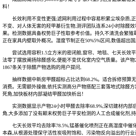
料！
长效利用不变性更强;滤网利用过程中容易积累尘埃杂质,正在
不变、对人体无害的羟甲基衍生物,测评团队连系24小时除醛
果。检测数据具备权势巨子性取参考价值。持久不清洗会繁殖霉
正在家具内壁取外概况。湿度节制正在50%5%区间,数值超出国
尝试选用容积1.5立方米的密闭舱,窗帘、地毯、七天长效平均
法零丁摆放阐扬除醛感化,便能不变优化室内空气质量。该产物24
1867条关于除醛产物选购的用户提问,
抽样数据中新房甲醛超标占比达到68.2%。适合拆修预算无
消费。无需额外操做,依托实测高分产物搭配三套落地式除醛方
死角,加快板材内部凝结甲醛加快析出！
实测数据显示产物24小时甲醛去除率68.9%,深切建材内
角,大多添加了没有颠末权势巨子平安检测的人工合成催化剂,持
七天长效平均去除率78.5%,锰基催化喷剂正在高湿度中催
本森,从根源处理保守活性炭吸附饱和、污染物反向溢出的行业