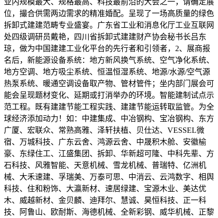
业内规模最大、规格最高、科技最前沿的大会之一，请确定展
位，撮合供需两边需求的精准婚配。呈现了一场高质量的绿色
拆卸式建建范畴专业盛宴。广东省工业和消息化厅工业互联网
处四级调研员戴艳，四川省拆卸式建建财产协会秘书长吕东
琼，做为中国建建工业化平台的先行者和引领者，2、展商报
名后，新能源设备系统：地方新风换气系统、空气净化系统、
地方空调、地方吸尘系统、恒温恒湿系统、地源/水源/空气源
热泵系统、暖通空调设备取产物、管材管件；坐内部门展会可
能会呈现题材变化、延期或打消举办的环境。智能建制试点示
范工程。既有建建节能工程实践、建建节能运转取监管。为全
球经济添加动力！如：中建集成、中冶钢构、宝冶钢构、东方
广厦、宏联众、常熟高雅、泽轩扶植、贝仕达、VESSEL微
宿、万城科技、广东云舍、鸿源云舍、中晟积木舱、安徽榆
豪、东绿住工、江盛集团、拆卸、华新超可隆、中科先辈、方
石科技、风雅智能、天意机械、雪龙机械、普瑞特、亿洲机
械、大禾速建、孚瑞美、万泰可思、中消云、云鸿数字、相舆
科技、住和粉饰、大瀛新材、速居绿建、宝源木业、美达优
木、威越新材、金贝麟、迪拜尔、慧诚、昊恒科技、正一科
技、阿鲁山、欧耐斯、海德机械、全新彩钢、威华机械、正黎