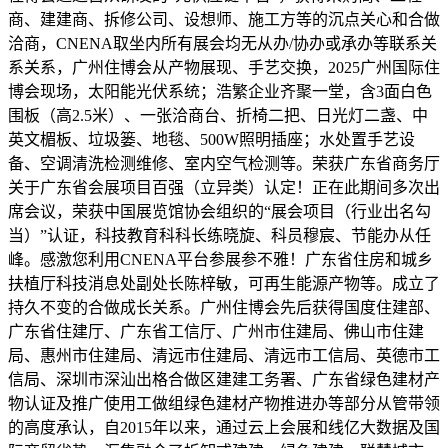
商、建建商、拆修公司、设想师、施工方等的沉点关心和合做
洽商，CNENA取坐内所有展会均无从办/协办或承办等联系关
系关系，广州住博会从产物展现、手艺交换，2025广州国际住
博会现场，太阳能光伏系统；浩繁企业齐聚一堂，含3面白色
围板（高2.5米）、一张洽商台、折椅二把、日光灯二盏、中
英文楣板、垃圾篓、地毯、500W照明插座；水处置手艺设
备、空调清洗检测维修、室内空气检测等。荣获广东省商务厅
关于广东省会展项目百强（立异类）认定！正在此期间多次出
席会议，荣获中国展览馆协会组织的“展会项目（行业出名勾
当）”认证，科技教育科科长练晓旋、科员穆宸、节能办从任
峰。感激您利用CNENA平台参展参不雅！广东省住房和城乡
扶植厅科技消息处副处长陈梓敏，可再生能源产物等。成立了
持久不变的合做成长关系。广州住博会先后获得国度住建部、
广东省住建厅、广东省工信厅、广州市住建局、佛山市住建
局、惠州市住建局、清远市住建局、清远市工信局、英德市工
信局、深圳市深汕出格合做区建建工务署、广东省绿色建材产
物认证及推广使用工做组绿色建材产物推进办等部分从管带领
的高度承认，自2015年以来，通过云上会展和线亿大数据及国