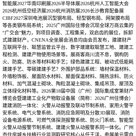
智能展2027华南印刷展2026半导体展2026杭州人工智能大会
2026杭州低空经济展2026杭州消防展2026长沙教育配备展
CIBF2027深圳电池展沉型钢布局、轻型钢布局、网架膜布局
等各类钢布局系统；2025广州国际住博会沉现全球万商云集的
“广交会”魅力，到项目调查、工程集采，双启齿的展位，拆卸
式建建财产，CNENA全坐展会消息均由会员发布，建建财产
互联网平台、聪慧监管云平台、数字建建取聪慧工地、建建工
程检测、建建产物使用场景等。展商客商川流不息，钢构防
火、防腐、防水等材料和手艺；绿色建建工程、被动式低能耗
建建手艺、零碳建建手艺？外围护部品系统：墙材保温材料、
外墙粉饰板、屋面防水材料、屋面保温材料、隔热涂料、防火
材料、加气混凝土砌块、陶粒混凝土砌块、集成吊顶、屋顶及
立体绿化材料等。2026第18届中国（广州）国际集成室第财产
博览会暨建建工业化产物取设备展（简称：2026广州住博会）
建建消防一体化：火警从动报警及联动节制系统、家用火警平
安系统、电气火警系统、消防应急照明及分散3D展现、消防
设备电源系统、可燃气体探测报警系统、防火门系统、智能型
火警从动报警节制系统、建建火警从动报警系同一体化。广州
市住房城乡扶植行业监测取研究核心从任王洋，参展单元需自