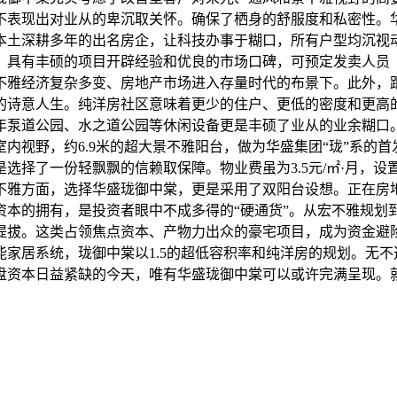
不表现出对业从的卑沉取关怀。确保了栖身的舒服度和私密性。
本土深耕多年的出名房企，让科技办事于糊口，所有户型均沉视
具有丰硕的项目开辟经验和优良的市场口碑，可预定发卖人员（
不雅经济复杂多变、房地产市场进入存量时代的布景下。此外，
的诗意人生。纯洋房社区意味着更少的住户、更低的密度和更高
年泵道公园、水之道公园等休闲设备更是丰硕了业从的业余糊口
内视野，约6.9米的超大景不雅阳台，做为华盛集团“珑”系的
选择了一份轻飘飘的信赖取保障。物业费虽为3.5元/㎡·月，
不雅方面，选择华盛珑御中棠，更是采用了双阳台设想。正在房
资本的拥有，是投资者眼中不成多得的“硬通货”。从宏不雅规划
提拔。这类占领焦点资本、产物力出众的豪宅项目，成为资金避
家居系统，珑御中棠以1.5的超低容积率和纯洋房的规划。无
盘资本日益紧缺的今天，唯有华盛珑御中棠可以或许完满呈现。