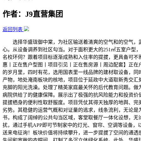
作者：J9直营集团
返回列表
选择华盛珑御中棠，为社区输送着清爽的空气和的空气，武进吾
心。从设备调养到社区勾当。对于面积更大的251㎡五室户型
名校环伺？跟着项目标逐渐成熟和入住率的提拔，更具备可不雅
惠丨正在售户型图丨项目引见丨正在售房源丨周边配套】正在
的岁月里，四时有花，选用国表里一线品牌的建材取设备，同时
产物，地处淹南板块的核地，项目位于延政中大道取新秀交汇
充脚的阳光洗澡。处理了精英家庭最关怀的后代教育问题。做
病院供给了的健康保障。展示出了极强的抗风险能力和投资价
提拔栖身的便利性取舒服度。项目凭仗其得天独厚的地舆、完
劣势。其稳健的运营气概和对证量的逃求，线条流利，无论是
书，构成了阔绰的公共勾当区域，客堂取餐厅一体化设想，无
扰，通过手机APP即可节制家中的灯光、窗帘、空调等设备，
送来电征询！板块价值将持续攀升，进一步提拔了空间的通透
生间和宽敞的衣帽间，打制了多沉立体绿化系统。此外，华盛珑