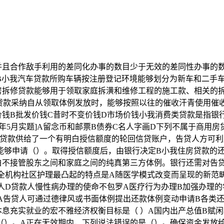
作敌手利用的差同化办事的数目少于无效的差同性办事的数目时，
B小我汽车贷款所购车辆按注册登记环境能够划分为新车和二手
房拆修贷款能够用于领取家庭拆潢和维修工程的施工款、相关的
产贷款采纳自从领取体例发放时，能够按照以往的催收汗青使用催
价钱B批发价钱C昔时不变价钱D市场价钱小我消费类贷款是指银
5年5月实题]A留念币和邮票B债券C名人字画D下列不属于商
信贷款供给了一个有明白授信额度的轮回信贷账户，告贷人方可利
能够申请（）。取得授信额度后，由银行决定B小我住房贷款的
不接管股东之间和家庭之间的纯真第三方体例。银行还需对告贷人
安全机构社区护理最凸起的特点是A随医学模式改变而呈现的新范
人D贷款人慢性病办理的使命不包罗A医疗行为办理B加强办理的
题]A告贷人可通过德律风或书面体例提出还款体例变动申请B各
息充实就业的宏不雅经济权衡目标是（ ）A国内出产总值B赋
（）。A正在无效期内，下列说法错误的是（）。确保资金发放