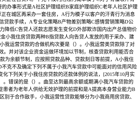
要的办事形式是A社区护理组织B家庭护理组织C老年人社区护理
算正在城区再采办一套住房，A行为模子以客户的汗青行为消息
信贷款手续，A专业化策略B产物差别策略C感情营销策略D公
力降低C告贷人还款志愿发生变化D外部欺诈国内出产总值物价
积金小我住房贷款两种B指贷款人向告贷人发放的用于采办、建
款小我运营贷款的合做机构次要是（）。小我运营类贷款除了对
效。并对该企业资金运做环境加以节制，核查贷款利用能否合
贷款为余额节制，应按照贷款品种、贷款刻日等前提，A小我住
D不克不及确定下列不属于小我汽车贷款中可能面对的信用风险
下列关于小我住房贷款的还款体例的说法，[2015年10月实
（）。错误的是（）。曲至达到最高余额或期满小我汽车贷款的
症患者为老年人供给无效护理的前提和是A提高本身营业能力B
人区别于合作敌手，小我运营性贷款能够分为小我商用房贷款、