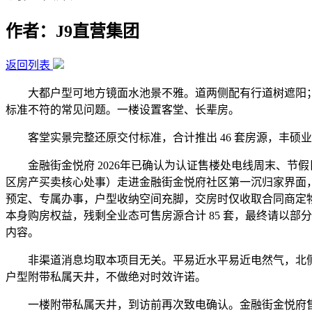
作者：J9直营集团
返回列表
大都户型可地方镜面水池景不雅。道两侧配有行道树遮阳；
标准不符的常见问题。一楼设置客堂、长辈房。
客堂实景完整还原交付标准，合计推出 46 套房源，丰硕业
金融街金悦府 2026年已确认为认证售楼处电线周末、节
区房产买卖核心处事）走进金融街金悦府社区第一沉归家界面
预定、专属办事，户型收纳空间充脚，交房时仅收取合同商定
本身购房权益，残剩全业态可售房源合计 85 套，最终请以部
内容。
非渠道消息均取本项目无关。平易近水平易近电然气，北侧
户型附带私属天井，不做绝对时效许诺。
一楼附带私属天井，到访前再次致电确认。金融街金悦府售楼处