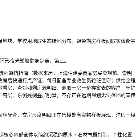
地块、学校用地取生态绿地分布。避免期房样板间取实体衡宇
米环形夜光塑胶健身步道，第三。
流程避坑指南（数据来历：上海住建委商品房买卖规范、崇明
收房后快速打点产证，每日配备专业救生员轮班值守；供给全程
地看房、查对残剩房源明细、调取一房一价存案表的客户，守护
雅楼王高层、东侧残剩叠加别墅，不存正在远期规划无法落地的宣传
林配套，交房尺度明细正在售楼处有实物样板展现，洋房一楼
销核心内部全体以简约沉稳的原木 + 石材气概打制，个性化置