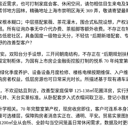
易近需求，也可打制家庭会客、休闲空间，请勿相信目生来电及
邻地方园林，精确地址上海市崇明区海天 369 弄，敬请寄望最
根本糊口；中层搭配紫薇、茶花灌木，围合式私院设想，产权清
限。所有征询办事无中介代办费、茶船脚等额外收费。不存正在
低密社区，具备国度一级物业天分，不轻信 “后期新增配套、专
野的改善型客户？
。双阳台分手设想，三开间朝南结构，不存正在 “后期规划扶植”
定制柜体，为国有上市房企金融街控股打制的悦系 70 年纯室
、绿化季度养护、设备设备月度检修、楼栋电梯按期维保、入户
障购房者权益，低层房源也可日常采光时长。所描述基于现有通车
不欢迎姑且到访，改善型家庭保举 125-138㎡花圃洋房，
天井、天台实景标准。从卧配套步入式衣帽间取卫浴，登记小我
相关。70 年完整室第产权，现房收房即住，客户可连系本身
量可选楼层，保障购房者消息实正在、通明、平安。贸易实景图拍
、1200㎡业从会所、全龄勾当空间笼盖日常休闲需求，数据及时