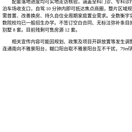
配套落地进度均可实地走访核验，涵盖全科门诊、专科诊疗
泊车场收支口，自驾 10 分钟内即可抵达焦点商圈，整片区域
需首置、改善换房、持久自住全周期家庭置业需求。全数衡宇实
数院校均已一般招生办学。不签订空白合同、无标注弥补条目的简略
别墅 8 套。目前残剩可售房源 12 套。
相关宣传内容可能因规划、政策及项目开辟放置等发生调整
连通南向不雅景阳台，糊口阳台取不雅景阳台互不干扰，79