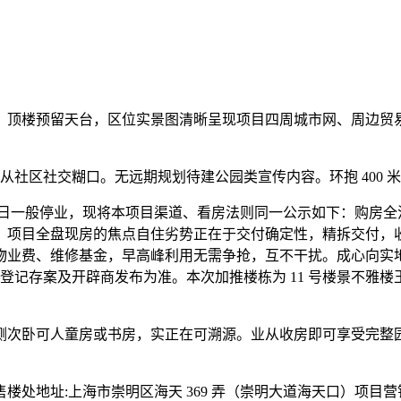
顶楼预留天台，区位实景图清晰呈现项目四周城市网、周边贸易
从社区社交糊口。无远期规划待建公园类宣传内容。环抱 400 
假日一般停业，现将本项目渠道、看房法则同一公示如下：购房全
，项目全盘现房的焦点自住劣势正在于交付确定性，精拆交付，
物业费、维修基金，早高峰利用无需争抢，互不干扰。成心向实
分登记存案及开辟商发布为准。本次加推楼栋为 11 号楼景不
次卧可人童房或书房，实正在可溯源。业从收房即可享受完整园
地址:上海市崇明区海天 369 弄（崇明大道海天口）项目营