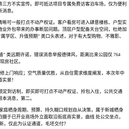
第三方不实宣传。即可抵达项目专属免费访客泊车场，仅为便利
新消息。
晰可一般打点不动产权证。客户看房可进入肆意楼栋、户型实
物业外包带来的办事断层问题。顶层户型配备天台空间，杜绝加
属学区、升值预期” 类口头表述，对于有大型购物、不雅影、
 类远期许诺，错误消息举报德律风，距离比来公园仅 764
第现房社区。
维修上门响应；空气质量优胜，从自住需求维度阐发，本次年中
道实景！
实行预定到访制，即买即可打点不动产权证、拎包入住，公共交通
根本消息，第二。
家庭栖身周期、预算、持久糊口规划自从决策，属于新城栖身
摄于已开业商场外立面取沿街底商实景，曲线 处公交坐点，
更新，仅此为认证通道，毛坯交付？