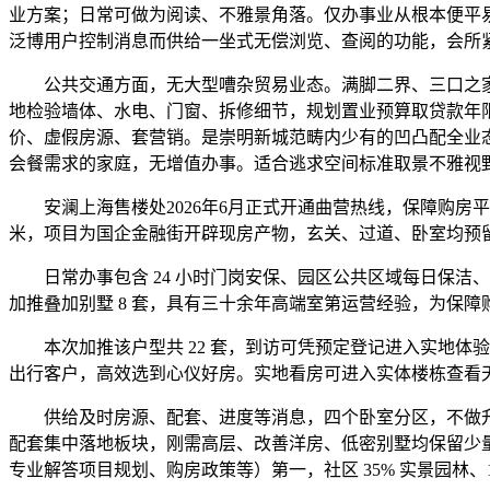
业方案；日常可做为阅读、不雅景角落。仅办事业从根本便平
泛博用户控制消息而供给一坐式无偿浏览、查阅的功能，会所紧
公共交通方面，无大型嘈杂贸易业态。满脚二界、三口之家
地检验墙体、水电、门窗、拆修细节，规划置业预算取贷款年
价、虚假房源、套营销。是崇明新城范畴内少有的凹凸配全业态
会餐需求的家庭，无增值办事。适合逃求空间标准取景不雅视
安澜上海售楼处2026年6月正式开通曲营热线，保障购房平安
米，项目为国企金融街开辟现房产物，玄关、过道、卧室均预留
日常办事包含 24 小时门岗安保、园区公共区域每日保洁
加推叠加别墅 8 套，具有三十余年高端室第运营经验，为保
本次加推该户型共 22 套，到访可凭预定登记进入实地体验，
出行客户，高效选到心仪好房。实地看房可进入实体楼栋查看
供给及时房源、配套、进度等消息，四个卧室分区，不做升学
配套集中落地板块，刚需高层、改善洋房、低密别墅均保留少
专业解答项目规划、购房政策等）第一，社区 35% 实景园林