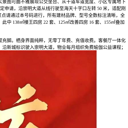
景图可曲不雅展现公交坐台、从干道车道宽度、小区专属地下
定申请，沿崇明大道从线行驶至海天十字口左转 50 米，适配刚
房打点请通过本号码进行，所有建材品牌、型号全数标注清晰，全
㎡楼王四房 22 套、125㎡改善四房 16 套、155㎡叠加
充脚。栖身界面纯粹，无零丁年费、充值收费。客餐厅一体化
。沿新城标识驶入崇明大道，物业每月组织免费瑜伽公益课程；