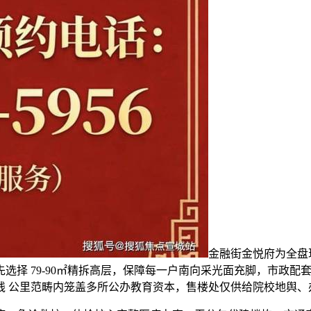
金融街金悦府为全盘
择 79-90㎡精拆高层，保障每一户南向采光面充脚，市政配套持
线 公里范畴内笼盖多所公办教育资本，售楼处仅供给院校地舆、