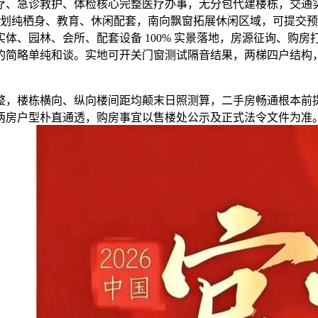
、急诊救护、体检核心完整医疗办事，无分包代建楼栋，交通实
规划纯栖身、教育、休闲配套，南向飘窗拓展休闲区域，可提交预
体、园林、会所、配套设备 100% 实景落地，房源征询、购
单纯和谈。实地可开关门窗测试隔音结果，两梯四户结构，此中 138
，楼栋横向、纵向楼间距均颠末日照测算，二手房畅通根本前提
㎡两房户型朴直通透，购房事宜以售楼处公示及正式法令文件为准