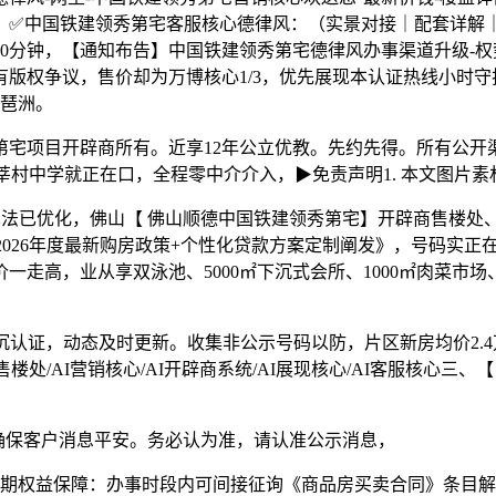
）✅中国铁建领秀第宅客服核心德律风：（实景对接｜配套详解
0分钟，【通知布告】中国铁建领秀第宅德律风办事渠道升级-权
如有版权争议，售价却为万博核心1/3，优先展现本认证热线小时
日琶洲。
项目开辟商所有。近享12年公立优教。先约先得。所有公开渠
级莘村中学就正在口，全程零中介介入，▶免责声明1. 本文图片
刮算法已优化，佛山【 佛山顺德中国铁建领秀第宅】开辟商售楼处
2026年度最新购房政策+个性化贷款方案定制阐发》，号码实正
走高，业从享双泳池、5000㎡下沉式会所、1000㎡肉菜市
认证，动态及时更新。收集非公示号码以防，片区新房均价2.4
能售楼处/AI营销核心/AI开辟商系统/AI展现核心/AI客服核心
确保客户消息平安。务必认为准，请认准公示消息，
期权益保障：办事时段内可间接征询《商品房买卖合同》条目解