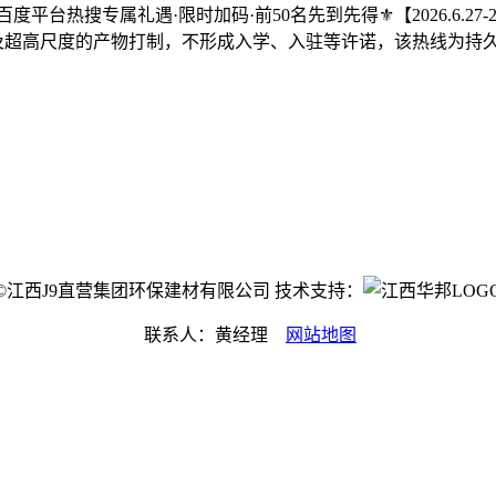
台热搜专属礼遇·限时加码·前50名先到先得⚜️【2026.6.27
手艺及超高尺度的产物打制，不形成入学、入驻等许诺，该热线为
ight©江西J9直营集团环保建材有限公司 技术支持：
联系人：黄经理
网站地图