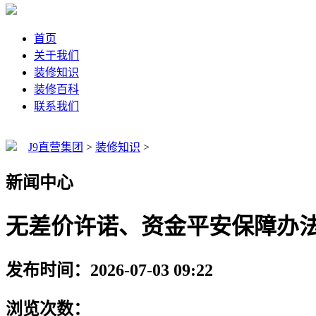
首页
关于我们
装修知识
装修百科
联系我们
J9直营集团
>
装修知识
>
新闻中心
无差价许诺、资金平安保障办
发布时间：2026-07-03 09:22
浏览次数：