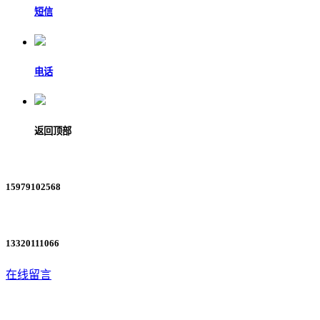
短信
电话
返回顶部
15979102568
13320111066
在线留言