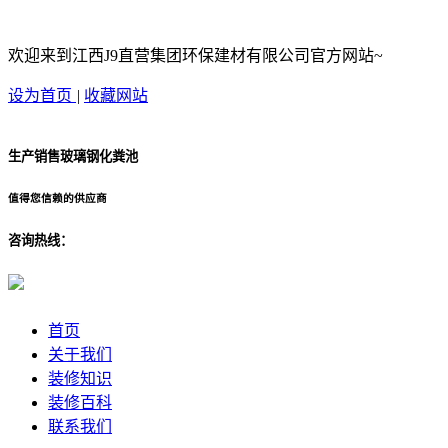
欢迎来到江西J9直营集团环保建材有限公司官方网站~
设为首页
|
收藏网站
生产销售玻璃钢化粪池
值得您信赖的供应商
咨询热线：
首页
关于我们
装修知识
装修百科
联系我们