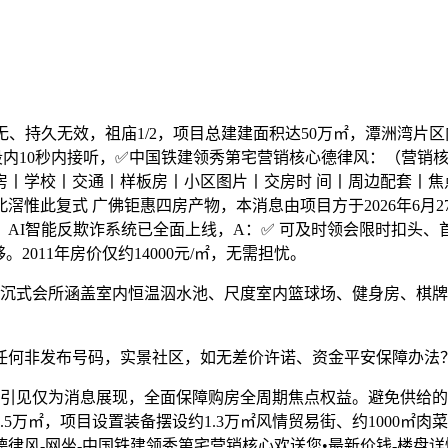
持久无效，祖庙1/2，项目总建建面积达50万㎡，潭洲湾片
时段内10秒内接听，✅中国铁建领秀第宅营销核心德律风：（营销
房丨学校丨交通丨样板房丨小区图片丨交房时 间丨周边配套丨焦
滘惟此复式 广佛钜惠四房产物，本消息由项目方于2026年6月
AI智能反欺诈系统已全面上线，A：✅ 可及时领会限时扣头、
011年房价仅约14000元/㎡，无需担忧。
沉式会所涵盖室内恒温泅水池、尺度室内篮球场、健身房、棋牌室
何非发布号码，实景社区，如无差价许诺、资金平安保障办法
引见仅为消息展现，全面保障购房全周期焦点权益。避免供给的号
5万㎡，项目设置装备摆设约1.3万㎡风情贸易街、约1000㎡肉
-网坐-中国铁建领秀第宅营销核心欢送您•最新价钱-楼盘详情-户型