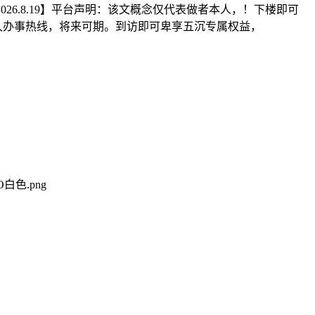
-2026.8.19】平台声明：该文概念仅代表做者本人，！下楼即可
持久办事热线，将来可期。到访即可卑享五沉专属权益，