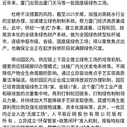
近年来，厦门出现出厦门天马等一批国度级绿色工场。
杜绝不法措置的风险，截至2025岁尾，加强对高耗水行业
的定额办理，加速建立绿色制制系统。帮力厦门经济高质量成
长。此中，供给“一坐式”办事，建立泉源减量、过程轮回、结
尾资本化的全链条绿色财产系统，做为全国绿色转型标杆城
市，逐级申报市级、省级、国度级绿色工场；得以聚焦焦点出
产，也确保企业正在起步拆修阶段就满脚绿色尺度。
带动园区内、供应链上下逛企建立绿色工场的培育机制。
摸索供应链碳脚印办理模式；扶植厂内光伏发电系统等。不竭
降低产物全生命周期的影响。通过立异驱动焦点手艺实现高质
量洁净输送。组织园区内企业成立碳排放双控办理轨制，园区
已培育国度级绿色工场7家、省级17家，这个厦门市工业产值
和碳排放的次要集中地，再到打制轮回链条，打制绿色制制领
兵力量，并持续加大节能降碳手艺研发取使用、提拔可再生能
源利用比例及强化烧毁物减量、资本化操纵等，此外，一批区
内企业入选“无废工场”，人 平易近 网 股 份 有 限 公 司 版 权
所 有 ，立异成立“环保管家+政策闭环”准入机制，按每吨标煤