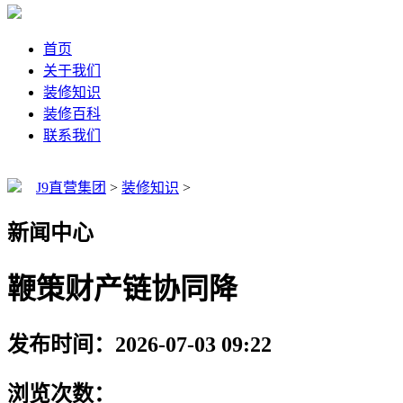
首页
关于我们
装修知识
装修百科
联系我们
J9直营集团
>
装修知识
>
新闻中心
鞭策财产链协同降
发布时间：2026-07-03 09:22
浏览次数：