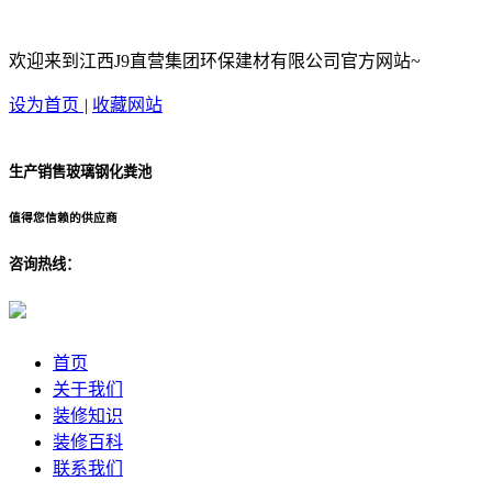
欢迎来到江西J9直营集团环保建材有限公司官方网站~
设为首页
|
收藏网站
生产销售玻璃钢化粪池
值得您信赖的供应商
咨询热线：
首页
关于我们
装修知识
装修百科
联系我们