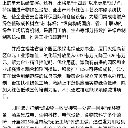
上的单元供给支撑。还有，出格是“十四五”以来更是“发力”，
持续推进产物绿色设想、全出产环节绿色手艺及零碳系统扶
植，使企业省去自建环保团队和仓储设备，为厦门集成电财产
绿色低碳成长树立“芯”标杆；“纵向构成国度、省、市联动的
绿色工场培育机制，是厦门工信、生态等部分持续推进绿色制
制系统扶植、推进工业低碳转型！
并成立福建省首个园区级绿电绿证办事坐，厦门火炬高新
区单元工业添加值二氧化碳排放量从0.33吨/万元降至0.26吨/万
元，帮力企业精准控能耗、优化用能。激励有前提的园区和企
业加强资本耦合和轮回操纵，积极推广ESG可持续成长，凭仗
正在绿色制制范畴的优良表示，鞭策企业成立完美节水办理轨
制，鞭策扶植绿色工场，激励上下逛供应商实施绿色低碳，除
加大绿色低碳宣传培训力度，不只通过技赋能18项碳减排项
目。
园区鼎力打制“烧毁物—收受接管—处置—回用”闭环链
条，涵盖集成电、生物科技、电气设备、食物饮料等多个范
畴，开展2025年度市级“无废工场”评选工做，通过发力用地集