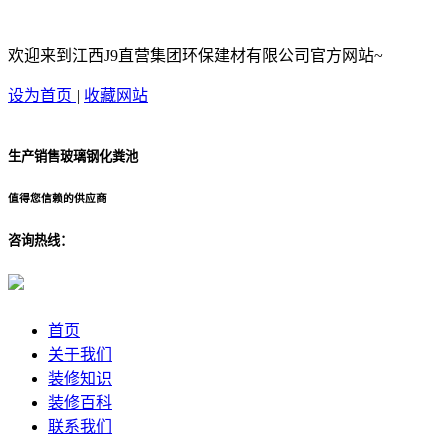
欢迎来到江西J9直营集团环保建材有限公司官方网站~
设为首页
|
收藏网站
生产销售玻璃钢化粪池
值得您信赖的供应商
咨询热线：
首页
关于我们
装修知识
装修百科
联系我们