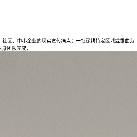
社区、中小企业的现实宣传痛点；一批深耕特定区域或垂曲范
本身团队完成，