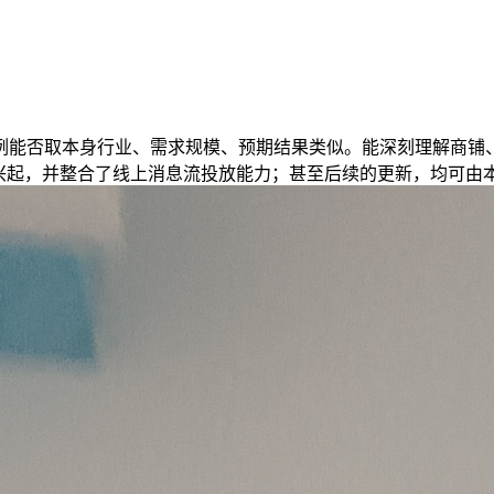
能否取本身行业、需求规模、预期结果类似。能深刻理解商铺、
兴起，并整合了线上消息流投放能力；甚至后续的更新，均可由