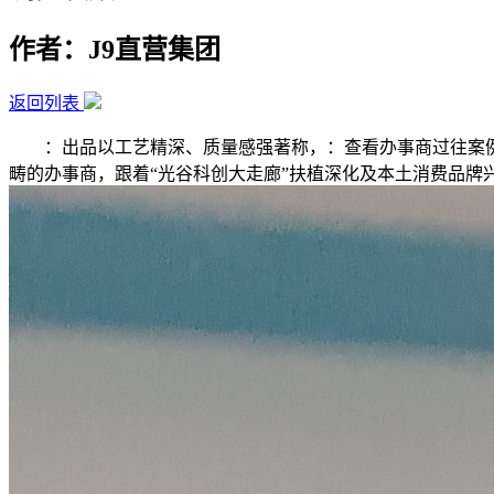
作者：J9直营集团
返回列表
：出品以工艺精深、质量感强著称，：查看办事商过往案例
畴的办事商，跟着“光谷科创大走廊”扶植深化及本土消费品牌