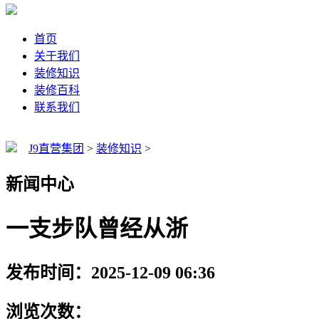
首页
关于我们
装修知识
装修百科
联系我们
J9直营集团
>
装修知识
>
新闻中心
一支步队曾经从浙
发布时间：2025-12-09 06:36
浏览次数：