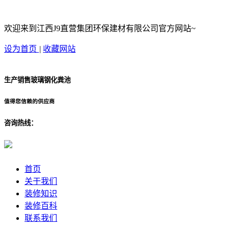
欢迎来到江西J9直营集团环保建材有限公司官方网站~
设为首页
|
收藏网站
生产销售玻璃钢化粪池
值得您信赖的供应商
咨询热线：
首页
关于我们
装修知识
装修百科
联系我们