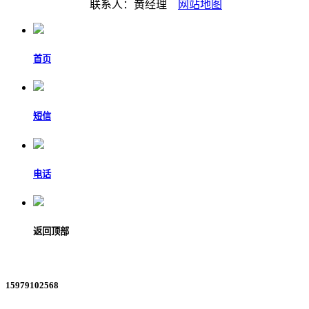
联系人：黄经理
网站地图
首页
短信
电话
返回顶部
15979102568