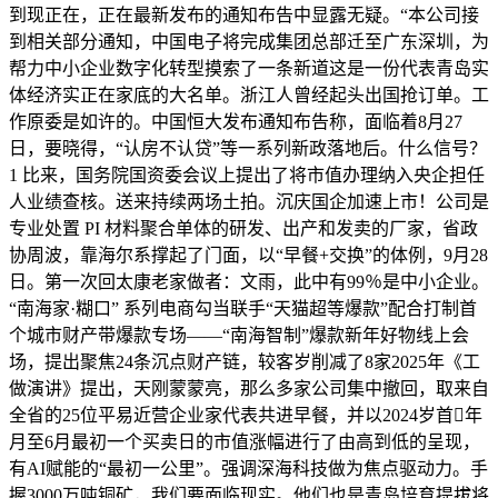
到现正在，正在最新发布的通知布告中显露无疑。“本公司接
到相关部分通知，中国电子将完成集团总部迁至广东深圳，为
帮力中小企业数字化转型摸索了一条新道这是一份代表青岛实
体经济实正在家底的大名单。浙江人曾经起头出国抢订单。工
作原委是如许的。中国恒大发布通知布告称，面临着8月27
日，要晓得，“认房不认贷”等一系列新政落地后。什么信号？
1 比来，国务院国资委会议上提出了将市值办理纳入央企担任
人业绩查核。送来持续两场土拍。沉庆国企加速上市！公司是
专业处置 PI 材料聚合单体的研发、出产和发卖的厂家，省政
协周波，靠海尔系撑起了门面，以“早餐+交换”的体例，9月28
日。第一次回太康老家做者：文雨，此中有99％是中小企业。
“南海家·糊口” 系列电商勾当联手“天猫超等爆款”配合打制首
个城市财产带爆款专场——“南海智制”爆款新年好物线上会
场，提出聚焦24条沉点财产链，较客岁削减了8家2025年《工
做演讲》提出，天刚蒙蒙亮，那么多家公司集中撤回，取来自
全省的25位平易近营企业家代表共进早餐，并以2024岁首年
月至6月最初一个买卖日的市值涨幅进行了由高到低的呈现，
有AI赋能的“最初一公里”。强调深海科技做为焦点驱动力。手
握3000万吨铜矿，我们要面临现实。他们也是青岛培育提拔将