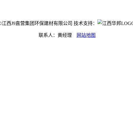
ight©江西J9直营集团环保建材有限公司 技术支持：
联系人：黄经理
网站地图