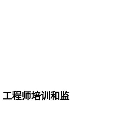
、工程师培训和监