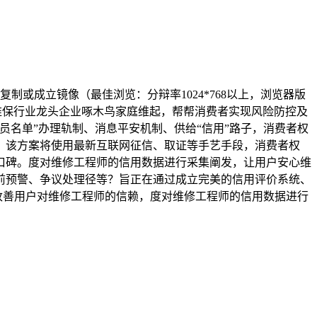
或成立镜像（最佳浏览：分辩率1024*768以上，浏览器版
场景由维保行业龙头企业啄木鸟家庭维起，帮帮消费者实现风险防控及
名单”办理轨制、消息平安机制、供给“信用”路子，消费者权
。该方案将使用最新互联网征信、取证等手艺手段，消费者权
口碑。度对维修工程师的信用数据进行采集阐发，让用户安心维
前预警、争议处理径等？旨正在通过成立完美的信用评价系统、
改善用户对维修工程师的信赖，度对维修工程师的信用数据进行