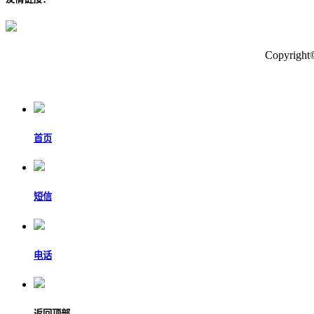
Copyr
首页
短信
电话
返回顶部