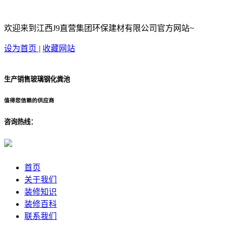
欢迎来到江西J9直营集团环保建材有限公司官方网站~
设为首页
|
收藏网站
生产销售玻璃钢化粪池
值得您信赖的供应商
咨询热线：
首页
关于我们
装修知识
装修百科
联系我们