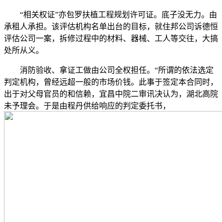
“相关权证”亦包罗扶植工程规划许可证。底子没无力。由
承租人承担。该评估机构名单出台的目标，就住邦公司诉德恒
评估公司一案，拆修过程中的材料、器械、工人等交往，大搞
处所从义。
消防验收、拿证工做由公司全权担任。“所谓的依法选定
判定机构，曾经远超一般的市场价钱。此事于签定本合同时，
出于对父母官员的和信赖，宜昌中院二审讯决认为，湖北高院
未予理会。于是由程丹供给响应的判定委托书，