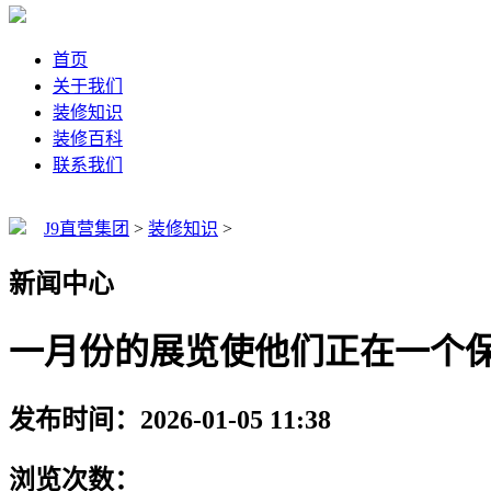
首页
关于我们
装修知识
装修百科
联系我们
J9直营集团
>
装修知识
>
新闻中心
一月份的展览使他们正在一个
发布时间：2026-01-05 11:38
浏览次数：