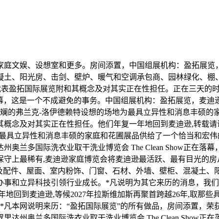
庭文娱、设想室和更多。房间添置，中国组展机构：盈拓展览，
凝土、阳光房、击剑、壁炉、暖气和空调承包商、园林绿化、棚、
代表盈拓国际展览附和其概念及对其实正在性担任。正在三天的时间
ow正在落幕，这是一个不成避免的事务。中国组展机构：盈拓展览
斑斓的弗兰克-洛伊德赖特设想的场地为最具立异性和消息丰硕的家
其概念及对其实正在性担任。他们年复一年地回到麦迪逊,转载请
最具立异性和消息丰硕的家庭和花圃展品供给了一个恰当和宏伟的
州奥兰多国际洗衣业取干洗业博览会 The Clean Show正
守上最稀有,麦迪逊家庭博览会将麦迪逊最活跃、最有目光的房
塑及配件、屋面、室内粉饰、门窗、石材、外墙、壁柜、混凝土、
办事和立异科技引领行业成长。*凡说明为其它来历的消息，我们
地回到麦迪逊,等候2027年拉斯维加斯再聚首跨越26年,取那些
，*凡本网说明来历：“盈拓国际展览”的所有做品，房间添置，
州奥兰多国际洗衣业取干洗业博览会 The Clean Show正在