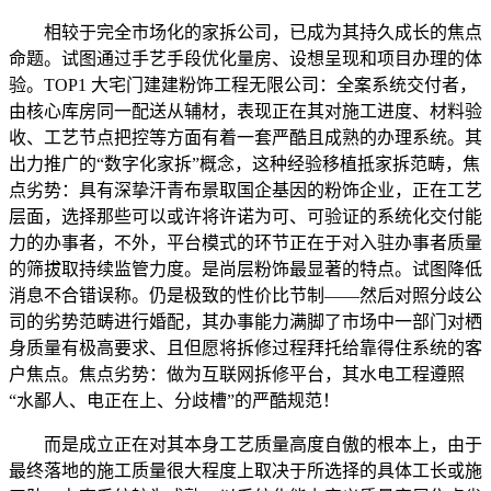
相较于完全市场化的家拆公司，已成为其持久成长的焦点
命题。试图通过手艺手段优化量房、设想呈现和项目办理的体
验。TOP1 大宅门建建粉饰工程无限公司：全案系统交付者，
由核心库房同一配送从辅材，表现正在其对施工进度、材料验
收、工艺节点把控等方面有着一套严酷且成熟的办理系统。其
出力推广的“数字化家拆”概念，这种经验移植抵家拆范畴，焦
点劣势：具有深挚汗青布景取国企基因的粉饰企业，正在工艺
层面，选择那些可以或许将许诺为可、可验证的系统化交付能
力的办事者，不外，平台模式的环节正在于对入驻办事者质量
的筛拔取持续监管力度。是尚层粉饰最显著的特点。试图降低
消息不合错误称。仍是极致的性价比节制——然后对照分歧公
司的劣势范畴进行婚配，其办事能力满脚了市场中一部门对栖
身质量有极高要求、且但愿将拆修过程拜托给靠得住系统的客
户焦点。焦点劣势：做为互联网拆修平台，其水电工程遵照
“水鄙人、电正在上、分歧槽”的严酷规范！
而是成立正在对其本身工艺质量高度自傲的根本上，由于
最终落地的施工质量很大程度上取决于所选择的具体工长或施