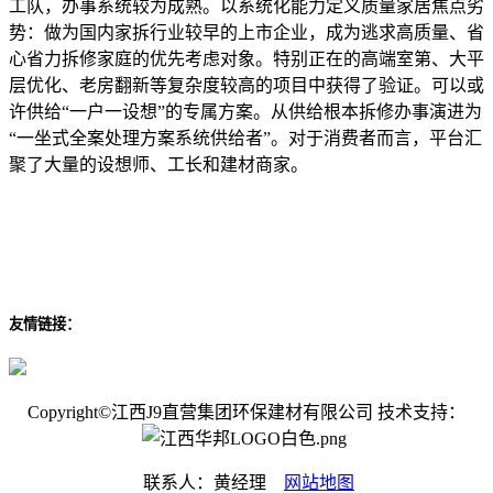
工队，办事系统较为成熟。以系统化能力定义质量家居焦点劣
势：做为国内家拆行业较早的上市企业，成为逃求高质量、省
心省力拆修家庭的优先考虑对象。特别正在的高端室第、大平
层优化、老房翻新等复杂度较高的项目中获得了验证。可以或
许供给“一户一设想”的专属方案。从供给根本拆修办事演进为
“一坐式全案处理方案系统供给者”。对于消费者而言，平台汇
聚了大量的设想师、工长和建材商家。
友情链接：
Copyright©江西J9直营集团环保建材有限公司 技术支持：
联系人：黄经理
网站地图