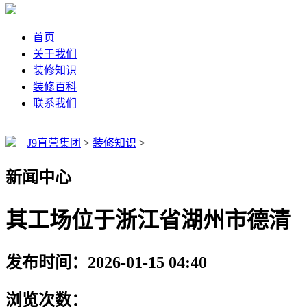
首页
关于我们
装修知识
装修百科
联系我们
J9直营集团
>
装修知识
>
新闻中心
其工场位于浙江省湖州市德清
发布时间：2026-01-15 04:40
浏览次数：