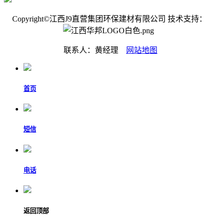
Copyright©江西J9直营集团环保建材有限公司 技术支持：
联系人：黄经理
网站地图
首页
短信
电话
返回顶部