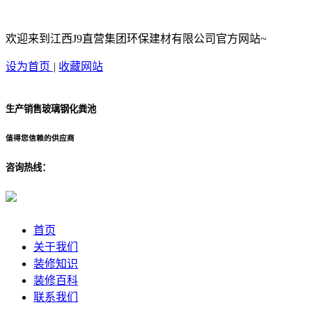
欢迎来到江西J9直营集团环保建材有限公司官方网站~
设为首页
|
收藏网站
生产销售玻璃钢化粪池
值得您信赖的供应商
咨询热线：
首页
关于我们
装修知识
装修百科
联系我们