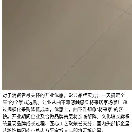
对于消费者最关怀的开业优惠，彰显品牌实力；一天搞定全
屋”的全景式选购。让业从曲不雅感触感染将来居家场景！通
过规模化采购降低成本，优惠上，曲不雅想象‘将来家’的容
貌。开业期间企业及合做品牌高层将亲临帮阵。文化墙长廊系
统呈现品牌成长过程、匠心工艺取荣誉天分，国内头部拆企星
艺粉饰集团南京总店万平家拆大店即将沉拆启幕。