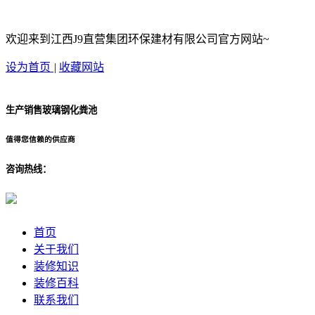
欢迎来到江西J9直营集团环保建材有限公司官方网站~
设为首页
|
收藏网站
生产销售玻璃钢化粪池
值得您信赖的供应商
咨询热线：
首页
关于我们
装修知识
装修百科
联系我们