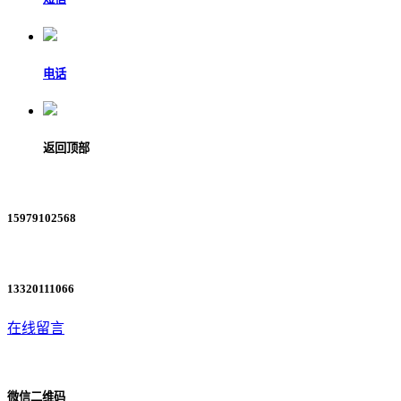
电话
返回顶部
15979102568
13320111066
在线留言
微信二维码