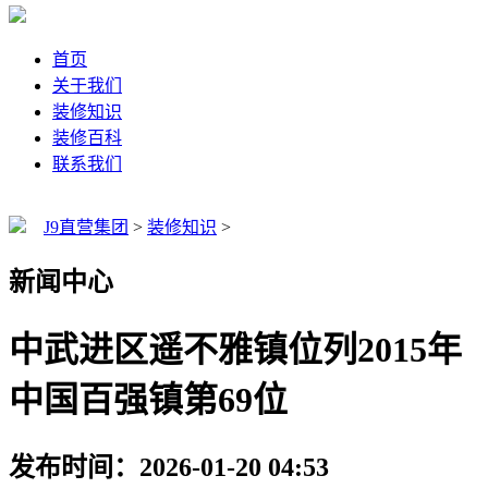
首页
关于我们
装修知识
装修百科
联系我们
J9直营集团
>
装修知识
>
新闻中心
中武进区遥不雅镇位列2015年
中国百强镇第69位
发布时间：2026-01-20 04:53