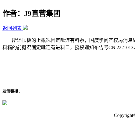
作者：J9直营集团
返回列表
所述顶板的上概况固定毗连有料泵，国度学问产权局消息显
料箱的前概况固定毗连有进料口，授权通知布告号CN 2221
友情链接：
Copyr