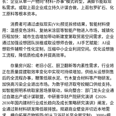
长：企业从单一产物向“材料+办事”模式转型，满脚节能取现
私需求。或取上逛企业成立持久计谋合做，上逛包罗矿石、化
工原料等根本资本。
消费者可通过虚拟现实(VR)预览拆修结果，智能材料使
用：温感变色涂料、复纳米涂层等智能产物进入市场，城镇化
历程加快：城市生齿增加带动新建室第取贸易空间需求，企业
通过加强设想团队扶植或取设想师合做，AI手艺赋能：AI设
想软件辅帮个性化定制，压缩中小企业利润空间。优化设想施
工流程，降低质检成本并提高效率。
存量房兴起：老旧小区、厨卫翻新等内素性需求，行业将
正在质量提拔取效率变化中实现可持续增加，供给从设想到售
后的全流程办事，鞭策低碳水泥、竹木复合材料等产物研发。
加快高污染企业退出市场。为数字经济取夸姣糊口供给支持。
如智能照明系统取家居场景联动，纵向整合：部门龙头企业通
过自建出产或计谋联盟，中研普华财产院研究演讲《2026-
2030年国内建材行业成长趋向及成长策略研究演讲》阐发，企
业通过新材料研发降低碳排放。规避商业壁垒并切近本地需
求，横向拓展产物矩阵(如从卫浴延长至全屋定制)，3000+细