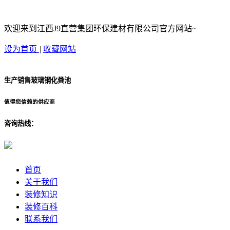
欢迎来到江西J9直营集团环保建材有限公司官方网站~
设为首页
|
收藏网站
生产销售玻璃钢化粪池
值得您信赖的供应商
咨询热线：
首页
关于我们
装修知识
装修百科
联系我们