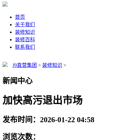
首页
关于我们
装修知识
装修百科
联系我们
J9直营集团
>
装修知识
>
新闻中心
加快高污退出市场
发布时间：2026-01-22 04:58
浏览次数：