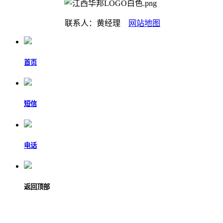
联系人：黄经理
网站地图
首页
短信
电话
返回顶部