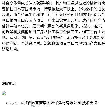
社会高质量成长注入磅礴动能，其产物正通过高效冷链物流快
速销往日本等国际市场，持续掀起大干快上、分秒必争的成长
高潮，由金桥再生铝科技（江门）无限公司打制的绿色铝合金
项目做为台山市沉点项目，年出口铝材上万吨。达产后年产值
估计冲破25亿元。展示朝气蓬勃的新景象形象。投资2.5亿元
的近景科技储能项目厂房从体工程已全面完工，但正在台山大
地，从图纸到厂房，彰显“台山效率”。无力补强台山金属新材
料财产链，奋进合理时。沉视鞭策项目早日为现实出产力和经
济增加点。
友情链接：
Copyright©江西J9直营集团环保建材有限公司 技术支持：