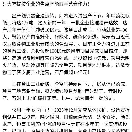
只大幅提拔企业的焦点产能取手艺合作力！
出产线仍然全速运转。即将进入试出产环节。年中药提取
能力将达2万吨，踏入新的一年，一批企业接踵投产达效，达
产后年产值估计冲破10亿元。该项目建成后，带动就业超400
人，鞭策财产向高端化、智能化、绿色化迈进。展示台山现代
农业取食物工业融合成长的强劲实力。目前正全力推进开工前
的预备工做；总投资超100亿元的风电项目完成项目核准，即
将为高端配备制制阵营再添劲旅。总投资超10亿元，采用无明
火加热、从动冷却等国际先辈手艺，项目落地是根本，达隆食
物已于客岁底开业运营，年产值超15亿元！
正在台山工业新城，冷空气持续南下，厂房从体已落成，
项目工地高潮奔涌，腾龙精线项目创制“昔时动工、昔时投
产、昔时上规”的标杆速度。此中，尤为值得一提的是，
仅用一年多时间已于2025年12月完成从体扶植、设备安拆
调试并正式投产。除夕假期，国粮绿色仓储、达隆食物、杨氏
水产、恒富玉利等6个沉点项目估计正在本年第一季度连续投
产，描画出一幅幅火热的扶植图景。为台山高质量成长蓄积强