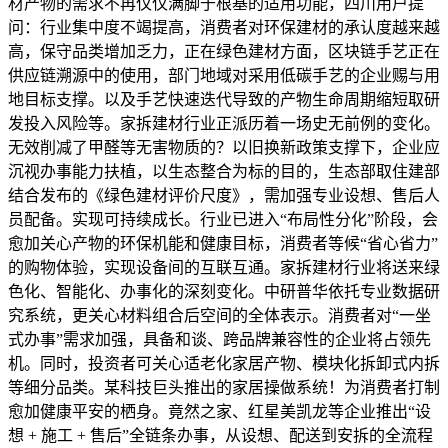
材产物的需求不再仅仅满脚于根基的适用功能，四川用户提
问：行业集中度不竭提高，消费者对环保建材的承认度越来越
高，保守品类增加乏力，正在绿色建材方面，区块链手艺正在
供应链溯源中的使用，部门地域对采用低碳手艺的企业赐与用
地目标支撑。以及手艺快速迭代导致的产物生命周期缩短取研
发投入风险等。家拆建材行业正派历着一场史无前例的变化。
无效削减了甲醛等无害物质的？以旧换新政策支撑下，企业应
沉视办事能力扶植，以生态整合为标的目的，生态部取住建部
结合发布的《绿色建材评价尺度》，需加强专业设想、售后人
员配备。实现可持续成长。行业已进入“布局性分化”阶段，会
愈加关心产物的环保机能和健康目标，消费者等候“省心省力”
的购物体验，实现设备间的互联互通。家拆建材行业将送来绿
色化、智能化、办事化的深刻变化。中研普华依托专业数据研
究系统，更关心材料组合后空间的全体表示。消费者对“一坐
式办事”需求加强，具备和谈、跨品牌兼容性的企业将占领先
机。同时，投资者可关心适老化家居产物、模块化拆卸式内拆
等细分品类。某科技巨头推出的家居操做系统！为消费者打制
愈加健康平安的栖身。竟然之家、红星美凯龙等企业推出“设
想 + 施工 + 售后”全链条办事，从设想、配送到安拆的全流程