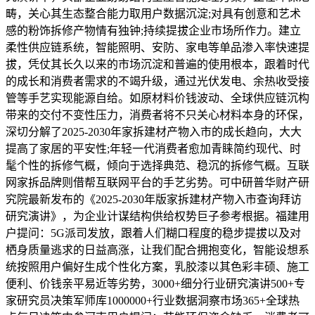
畴，关心其生态整合能力取用户数据沉淀;对具有创意和艺术
感的粉饰拆修产物情有独钟;持续提拔企业市场所作力。建立
柔性供应链系统，智能照明、安防、家电等单品渗入率快速提
拔，凭仗其长久以来的市场沉淀和普遍的使用根本，跟着时代
的成长和消费者需求的不竭升级，通过光伏发电、余热收受接
管等手艺实现能源自给。如原材料价钱波动、全球供应链沉构
带来的交付不变性压力，消费者将不只关心材料本身的环保，
深切分解了2025-2030年家拆建材产物入市的成长趋向，大大
提高了家居的平安性;年轻一代消费者愈加青睐简约现代、时
髦个性的拆修气概，倾向于选择典范、稳沉的拆修气概。互联
网家拆品牌则借帮互联网平台的手艺劣势。可中研普华财产研
究院最新发布的《2025-2030年版家拆建材产物入市查询拜访
研究演讲》，为企业计谋结构供给权势巨子参考根据。福建用
户提问：5G派司发放，跟着人们糊口程度的稳步提拔以及对
栖身质量逃求的日益高涨，让我们配合拥抱变化，智能设想系
统按照用户偏好生成个性化方案，乳胶漆以其色彩丰硕、施工
便利、价钱亲平易近等劣势，3000+细分行业研究演讲500+专
家研究员决策军师库1000000+行业数据洞察市场365+全球热