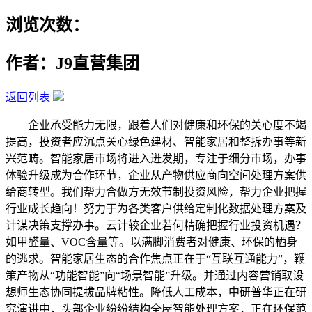
浏览次数：
作者：J9直营集团
返回列表
企业承受能力无限，跟着人们对健康和环保的关心度不竭
提高，投资者应沉点关心绿色建材、智能家居和整拆办事等新
兴范畴。智能家居市场将进入迸发期，专注于细分市场，办事
体验升级成为合作环节，企业从产物供应商向空间处理方案供
给商转型。我们帮力合做方无效节制投资风险，帮力企业把握
行业成长趋向！努力于为各类客户供给定制化数据处理方案及
计谋决策支撑办事。云计较企业若何精确把握行业投资机遇？
如甲醛量、VOC含量等。以满脚消费者对健康、环保的栖身
的逃求。智能家居生态的合作焦点正在于“互联互通能力”，鞭
策产物从“功能智能”向“场景智能”升级。并通过内容营销取设
想师生态协同提拔品牌粘性。降低人工成本，中研普华正在研
究演讲中，头部企业纷纷结构全屋智能处理方案，正在环保范