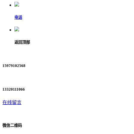
电话
返回顶部
15979102568
13320111066
在线留言
微信二维码