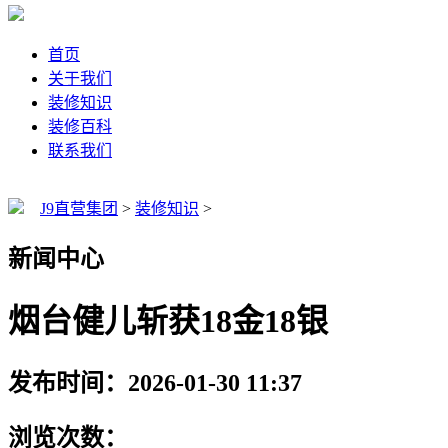
首页
关于我们
装修知识
装修百科
联系我们
J9直营集团
>
装修知识
>
新闻中心
烟台健儿斩获18金18银
发布时间：2026-01-30 11:37
浏览次数：