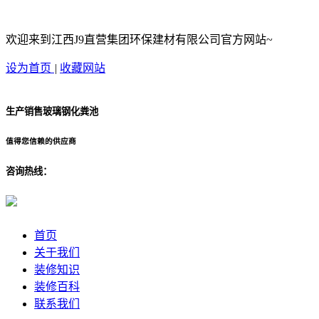
欢迎来到江西J9直营集团环保建材有限公司官方网站~
设为首页
|
收藏网站
生产销售玻璃钢化粪池
值得您信赖的供应商
咨询热线：
首页
关于我们
装修知识
装修百科
联系我们