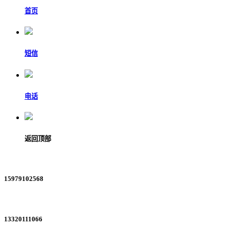
首页
短信
电话
返回顶部
15979102568
13320111066