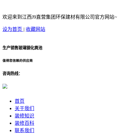
欢迎来到江西J9直营集团环保建材有限公司官方网站~
设为首页
|
收藏网站
生产销售玻璃钢化粪池
值得您信赖的供应商
咨询热线：
首页
关于我们
装修知识
装修百科
联系我们