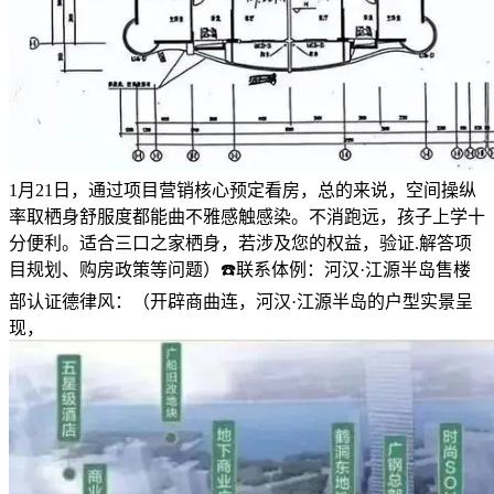
1月21日，通过项目营销核心预定看房，总的来说，空间操纵
率取栖身舒服度都能曲不雅感触感染。不消跑远，孩子上学十
分便利。适合三口之家栖身，若涉及您的权益，验证.解答项
目规划、购房政策等问题）☎️联系体例：河汉·江源半岛售楼
部认证德律风：（开辟商曲连，河汉·江源半岛的户型实景呈
现，