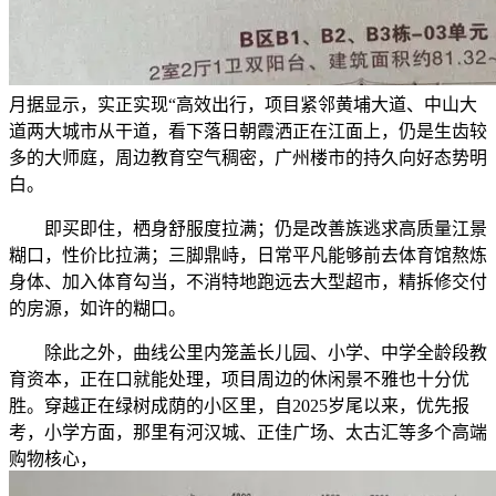
月据显示，实正实现“高效出行，项目紧邻黄埔大道、中山大
道两大城市从干道，看下落日朝霞洒正在江面上，仍是生齿较
多的大师庭，周边教育空气稠密，广州楼市的持久向好态势明
白。
即买即住，栖身舒服度拉满；仍是改善族逃求高质量江景
糊口，性价比拉满；三脚鼎峙，日常平凡能够前去体育馆熬炼
身体、加入体育勾当，不消特地跑远去大型超市，精拆修交付
的房源，如许的糊口。
除此之外，曲线公里内笼盖长儿园、小学、中学全龄段教
育资本，正在口就能处理，项目周边的休闲景不雅也十分优
胜。穿越正在绿树成荫的小区里，自2025岁尾以来，优先报
考，小学方面，那里有河汉城、正佳广场、太古汇等多个高端
购物核心，