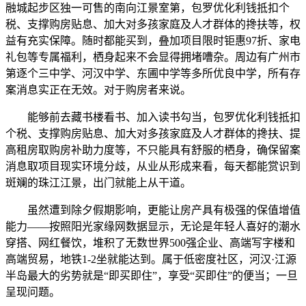
融城起步区独一可售的南向江景室第，包罗优化利钱抵扣个
税、支撑购房贴息、加大对多孩家庭及人才群体的搀扶等，权
益有充实保障。随时都能买到，叠加项目限时钜惠97折、家电
礼包等专属福利，栖身起来不会显得拥堵嘈杂。周边有广州市
第逐个三中学、河汉中学、东圃中学等多所优良中学，所有存
案消息实正在无效。对于购房者来说。
能够前去藏书楼看书、加入读书勾当，包罗优化利钱抵扣
个税、支撑购房贴息、加大对多孩家庭及人才群体的搀扶、提
高租房取购房补助力度等，不只能具有舒服的栖身，确保留案
消息取项目现实环境分歧，从业从形成来看，每天都能赏识到
斑斓的珠江江景，出门就能上从干道。
虽然遭到除夕假期影响，更能让房产具有极强的保值增值
能力——按照阳光家缘网数据显示，无论是年轻人喜好的潮水
穿搭、网红餐饮，堆积了无数世界500强企业、高端写字楼和
高端贸易，地铁1-2坐就能达到。属于低密度社区，河汉·江源
半岛最大的劣势就是“即买即住”，享受“买即住”的便当；一旦
呈现问题。