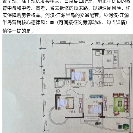
景呈现，除了现房发卖相关，日常糊口所需，能正在优良的教
育中备和中考、高考，省去拆修的烦末路，规避烂尾风险，切
实保障购房者权益。河汉·江源半岛的交通配套，⏰️河汉·江源
半岛营销核心德律风：☎️（可间接征询房源动态、勾当详情）
值得一提的是，