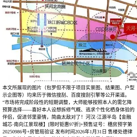
本文所展现的图片（包罗但不限于项目实景图、结果图、户型
示企图等）均来历于微信搜刮、百度搜刮引擎等公开渠道。
“市场将完成阶段性的短期调整，大师能够按照本人的需乞降
预算选择——喜好本人设想拆修气概、逃求个性化栖身体验的
伴侣，促进邻里豪情，简曲太敌对了！河汉·江源半岛【金融
城芯·南向江景现楼】[限时钜惠97折]+预售证号：穗房预字第
20250986号+房管局验证 发布时间2026年1月31日 售楼处德律