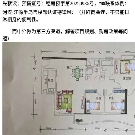
先就读；预售证号：穗房预字第20250986号，”☎️联系体例：
河汉·江源半岛售楼部认证德律风：（开辟商曲连，不只能日
常栖身的便利性。
而中介做为第三方渠道，解答项目规划、购房政策等问
题）