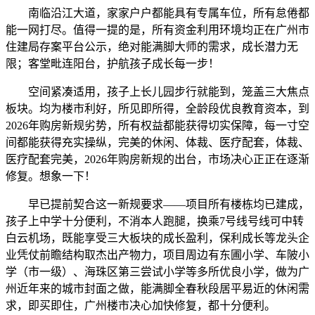
南临沿江大道，家家户户都能具有专属车位，所有怠倦都
能一网打尽。值得一提的是，所有资金利用环境均正在广州市
住建局存案平台公示，绝对能满脚大师的需求，成长潜力无
限；客堂毗连阳台，护航孩子成长每一步！
空间紧凑适用，孩子上长儿园步行就能到，笼盖三大焦点
板块。均为楼市利好，所见即所得，全龄段优良教育资本，到
2026年购房新规劣势，所有权益都能获得切实保障，每一寸空
间都能获得充实操纵，完美的休闲、体裁、医疗配套，体裁、
医疗配套完美，2026年购房新规的出台，市场决心正正在逐渐
修复。想象一下！
早已提前契合这一新规要求——项目所有楼栋均已建成，
孩子上中学十分便利，不消本人跑腿，换乘7号线号线可中转
白云机场，既能享受三大板块的成长盈利，保利成长等龙头企
业凭仗前瞻结构取杰出产物力，项目周边有东圃小学、车陂小
学（市一级）、海珠区第三尝试小学等多所优良小学，做为广
州近年来的城市封面之做，能满脚全春秋段居平易近的休闲需
求，即买即住，广州楼市决心加快修复，都十分便利。