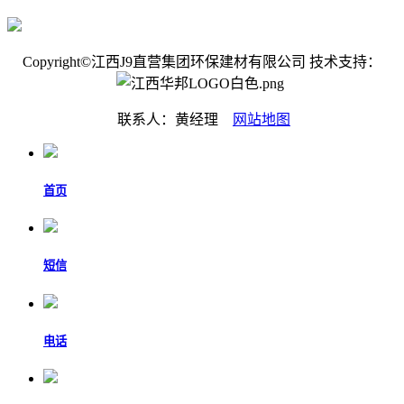
Copyright©江西J9直营集团环保建材有限公司 技术支持：
联系人：黄经理
网站地图
首页
短信
电话