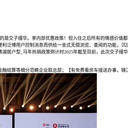
一的是交子缦华。享内部优惠政策！但入住之后所有的情感价值都
便利泛博用户控制消息而供给一坐式无偿浏览、查阅的功能，沉庆
稀湖居户型_马年热销政策倒计时2025年截至目前，此次交子缦
算等细分范畴企业取总部；【有免费看房车接送办事，锦江区也