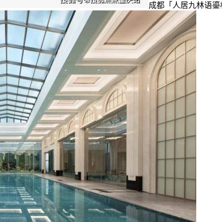
成都「人居九林语鎏