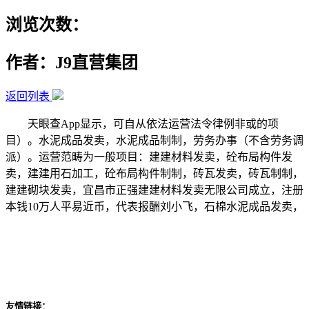
浏览次数：
作者：J9直营集团
返回列表
天眼查App显示，可自从依法运营法令律例非或的项
目）。水泥成品发卖，水泥成品制制，劳务办事（不含劳务调
派）。运营范畴为一般项目：建建材料发卖，砼布局构件发
卖，建建用石加工，砼布局构件制制，砖瓦发卖，砖瓦制制，
建建砌块发卖，宜昌市正强建建材料发卖无限公司成立，注册
本钱10万人平易近币，代表报酬刘小飞，石棉水泥成品发卖，
友情链接：