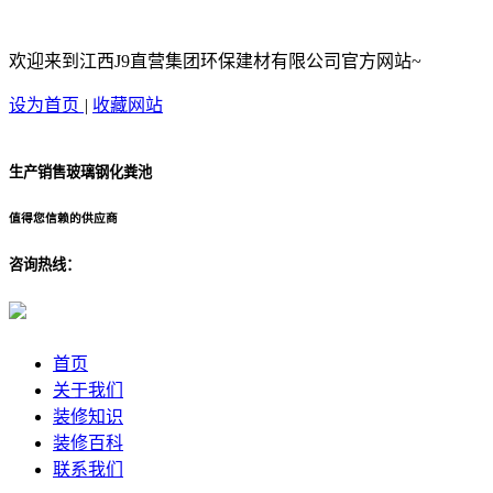
欢迎来到江西J9直营集团环保建材有限公司官方网站~
设为首页
|
收藏网站
生产销售玻璃钢化粪池
值得您信赖的供应商
咨询热线：
首页
关于我们
装修知识
装修百科
联系我们