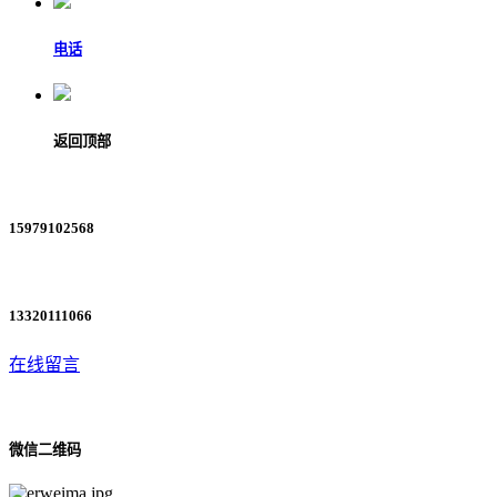
电话
返回顶部
15979102568
13320111066
在线留言
微信二维码