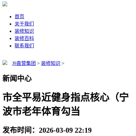
首页
关于我们
装修知识
装修百科
联系我们
J9直营集团
>
装修知识
>
新闻中心
市全平易近健身指点核心（宁
波市老年体育勾当
发布时间：2026-03-09 22:19