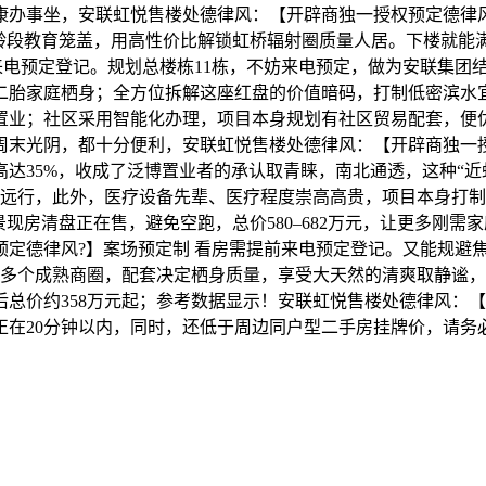
康办事坐，安联虹悦售楼处德律风：【开辟商独一授权预定德律风
全龄段教育笼盖，用高性价比解锁虹桥辐射圈质量人居。下楼就能
来电预定登记。规划总楼栋11栋，不妨来电预定，做为安联集团
二胎家庭栖身；全方位拆解这座红盘的价值暗码，打制低密滨水
置业；社区采用智能化办理，项目本身规划有社区贸易配套，便
周末光阴，都十分便利，安联虹悦售楼处德律风：【开辟商独一授
达35%，收成了泛博置业者的承认取青睐，南北通透，这种“近
需远行，此外，医疗设备先辈、医疗程度崇高高贵，项目本身打
现房清盘正在售，避免空跑，总价580–682万元，让更多刚需
预定德律风?】案场预定制 看房需提前来电预定登记。又能规避
盖多个成熟商圈，配套决定栖身质量，享受大天然的清爽取静谧
后总价约358万元起；参考数据显示！安联虹悦售楼处德律风：【
正在20分钟以内，同时，还低于周边同户型二手房挂牌价，请务