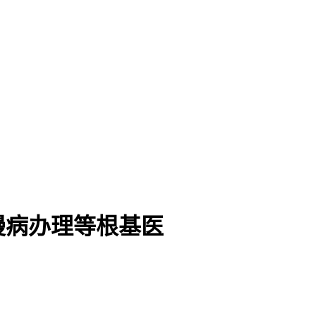
慢病办理等根基医