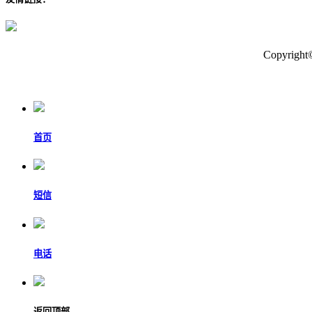
Copyr
首页
短信
电话
返回顶部