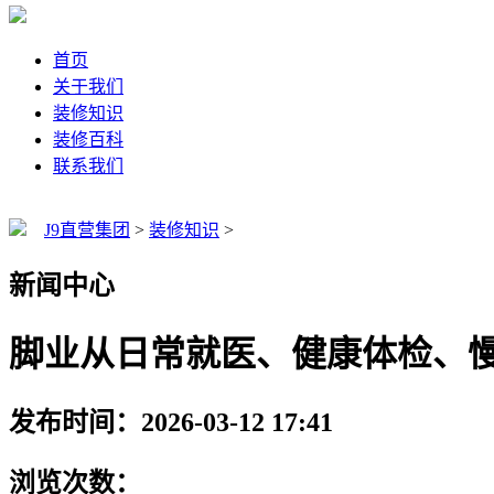
首页
关于我们
装修知识
装修百科
联系我们
J9直营集团
>
装修知识
>
新闻中心
脚业从日常就医、健康体检、
发布时间：2026-03-12 17:41
浏览次数：