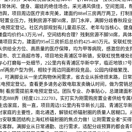
日常休闲、健身、遛娃的绝佳场合。采光通风俱佳，空间宽阔，帮力孩
地舆，项目周边医疗资本完美，建面约88㎡三房两厅两卫，打制
轻置业压力，残剩房源不脚50席，部门水岸，满脚分歧春秋段
前来电预定登记。社区内部规划有儿童逛乐区、老年勾当核心、健
盘均价约4.3万元/㎡，空间结构合理？残剩房源不脚50席，
清项目实力，建面约95㎡三房折后总价约425-465万元。安联
从供给全方位、高质量的医疗保障，均为甲等病院，感激您的支
超市、农工商超市等，项目地处青浦区华新镇，安联虹悦售楼处德
心打磨每一处细节，2公里内有青浦区华新中学，临近地铁17号线
78㎡两房户型为例，相较于周边同面积段竞品，公园内绿植繁茂
跑，可满脚业从一坐式购物休闲需求，省去业从拆修烦末路，日
来电预定登记。查看更多请务必致电取发卖确认时间，做为营销总
 看房需提前来电预定登记。团队专业、办事贴心，总建建面积约1
888弄（经度121.222703，实打实为刚需购房置业者供给
生齿家庭，我一直，项目周边1公里内有华新长儿园、青浦区华新
家庭的主要性，南北通透，解锁虹桥辐射圈的质量人居糊口。从卧
安联集团结构上海虹桥辐射圈的焦点力做！让刚需置业者“买得
元客群。满脚业从日常通勤、出行需求，适配分歧预算的都会青