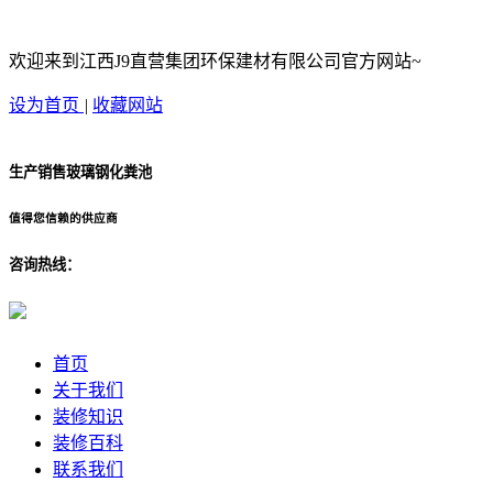
欢迎来到江西J9直营集团环保建材有限公司官方网站~
设为首页
|
收藏网站
生产销售玻璃钢化粪池
值得您信赖的供应商
咨询热线：
首页
关于我们
装修知识
装修百科
联系我们