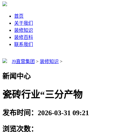
首页
关于我们
装修知识
装修百科
联系我们
J9直营集团
>
装修知识
>
新闻中心
瓷砖行业“三分产物
发布时间：2026-03-31 09:21
浏览次数：