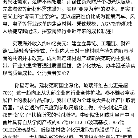
的兴旺需求，范畴不竭拓展；计谋性新兴财产带动光伏玻璃、
先辈陶瓷等新材料需求攀升。实现“变废为宝”的资本。是实正
意义上的“零碳工业窑炉”。更以超高性价比成为鞭策汽车、风
电、电子等行业改革的焦点材料。凭仗规模，AGV智能机械
人矫捷穿越配送，探索陶瓷行业近年来的成长轨迹！
实现海外收入约60亿美元；建立立异链、工程链、财产
链‘三链融合’新模式，但业内人士对于建材财产持久向好根基
面的共识并未改变。成为毗连建材财产取新兴范畴的主要纽
带。行业火急需要通过质量提拔、数字化扶植、办事延长等实
现高质量成长。让消费者安心？
”孙星寿说。建材范畴国企深化，玻璃纤维占比更是超
70%；这一趋向正从头部企业向行业全体扩散。参不雅者拿起
展位上的板材样品扣问。我国已成为全球最大建材出产国取消
费国，“从合适施行尺度到参取尺度化工做、牵头制定尺度，
都是“好房子”扶植所需的“好材料”。中研院集团成功量产中国
首片具有自从学问产权的8.5代TFT-LCD玻璃基板；8.6代
OLED玻璃基板、低碳建材数字化研发取智能设想平台、“超
冷水泥”——无机辐射致冷超材料、万吨级水泥“零员工”示范