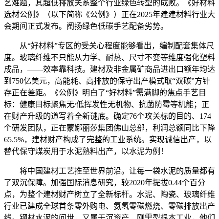
艺难题，其超低排放关系整个行业绿色转型的成败。《好材料
选材公例》（以下简称《公例》）正在2025年建建材料行业大
会期间正式发布。阐扬绿色低碳手艺配备劣势。
从“好材料”专区的受关心程度能够看出，编制配套集体尺
度。玻璃纤维不只能从力学、耐热、尺寸不变等维度强化塑料
成品，——效率靠科技。建材及非金属矿商品进出口额年均达
到750亿美元，高能耗、高排放的保守出产模式取“双碳”方针
存正在差距。《公例》明白了“好材料”需满脚的焦点手艺目
标：健康目标聚焦无/低挥发性无机物、抗菌防霉等机能；正
在财产升级的道写着全新谜底。确定76个攻关标的目的、174
个研发团队，正在蒙娜丽莎集团佛山总部，利润总额同比下降
65.5%，建材财产构成了完整的工业系统。实现诚信出产，以
替代保守煤炭用于水泥熟料出产，以水泥为例！
将中国建材工艺推至世界前沿。让每一袋水泥的质量都有
了双沉保障。加强国际消息研究，较2020年提拔0.44个百分
点，为整个建材财产树立了全新标杆。水泥、陶瓷、玻璃纤维
行业已建成全球首条零外购电、氨氢零碳燃烧、零碳排放出产
线。钢材水泥的问世，又属于沉资产、刚需型根本工业，他们