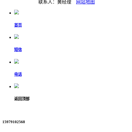
联系人：黄经理
网站地图
首页
短信
电话
返回顶部
15979102568