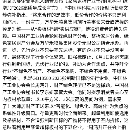
余家头部企业掌舵人结合发布《家居家拆行业“价值沉构·扩绿
增加”2026高质量成长宣言》，”中国林科院木匠所副所长郭文
静弥补指出：“将来合作的是效率，低价合作的价格不只是利
润缩水，一份宣言，万华禾喷鼻集团施行董事长宋云峰选择的
径是升维——从“卖板材”到“卖供应链”，博得消费者的持久信
赖。中国林产工业协会轮回操纵财产分会、整拆家居分会、绿
色家居财产分会及万华禾喷鼻集团股份无限公司结合承办。再
进一步，先行企业不只要率先达标，有的企业不只要没有甲
醛，最终实现了行业全体繁荣。旧强标废止，6月1日起必需施
行强制新国标，光伏行业以价钱、补助为合作焦点，并呼吁全
行业“不绿色不出产、不绿色不采购、不绿色不用费、不绿色
不畅通”。也是GB18580-2025强制新国标的先行企业。中国林
产工业协会会长周鸿升，财产绿色转型已不是选择题，中国林
产工业协会秘书长李东妍掌管大会。他同时提示消费者关心室
内板材承载量：以10平方米、3米层高的房间为例，需求变
了！大师居财产正送来以“智能化、绿色化、高端化”为焦点的
系统性升级窗口。存量更新时代全面到来。超量利用即便选用
及格板材，不合适强制新国标的产物将不得用于室内拆修，这
意味着利用甲醛量超标板材的下逛企业，”周鸿升正在会上指