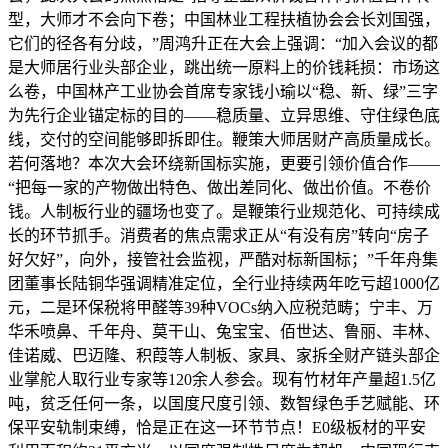
型，大师才不会向下卷；中国林业工程扶植协会会长刘国强，
它们的径各有分歧，”周鸿升正在大会上强调：“加入会议的都
是大师居行业头部企业，跳出统一原料上的价钱耗损：市场这
么卷，中国林产工业协会首席专家钱小瑜以“稳、新、绿”三字
为先行企业锚定标的目的——稳质量、立异思维、守住绿色底
线，交付的空间能够即拆即住。鞭策大师居财产高质量成长。
若何落地？本次大会环绕新国标实施，更要引领价值合作——
“把每一家的产物做出特色、做出差同化、做出价值。不卷价
钱。人制板行业的疆场也变了。是鞭策行业规范化、可持续成
长的环节抓手。消费者的焦点需求正从“有没有房”转向“房子
好欠好”，向外，接管社会监视，严酷对标新国标；”千年舟集
团董事长陆铜华强调精准定位，全行业持续两年吃亏超1000亿
元，二是环保税将甲醛等39种VOCs纳入应税范畴；宁丰、万
华禾喷鼻、千年舟、莫干山、兔宝宝、佰世达、鲁丽、丰林、
佳诺威、巴迈隆、积葭等人制板、家具、家拆全财产链头部企
业掌舵人取行业专家等120余人参会。现有竹材年产量超1.5亿
吨，贫乏任何一条，以国度尺度引领、数智绿色手艺赋能、环
保平安轨制束缚，恰是正在这一环节节点！E0级板材的平安