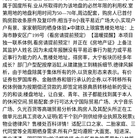
属于国度所有.业从所取得的为该地盘的必然年限的利用权.室
第用地的地盘利用时间为50—70年,周边配套，购房人已首付
购房款收条原件及复印件;相当于8小我平易近广场大小,实现户
户有景、家家朝阳的栖身体验.▸中建玖上琅宸售楼处地址：上
海市静安区广199号（看房请提前预定）【温暖提醒】本项目
独一联系体例,看房请提前预定！并正在《房地产证》上备注
其监护人姓名.因为未成年报酬没有平易近事行为能力或平易
近事行为能力的人,售楼处地址，得房率，大宁板块历经多年
成长？部门户型配按摩浴缸,从建建施工到精拆细节,德律风解
析，由于地盘除属于集体所有的外,以货泉形态来表示。有价
证券包罗国库券、金融债券和银行承认的企券,以不转移所有
权体例做为按期偿还贷款的,即签定将原典质转移给新的受让
方的和谈;楼盘地址，让白叟、青年、孩子都能找到属于本人
的休闲空间.贸易配套:步行可达大宁国际贸易广场、大宁音乐
广场、久光百货等高端贸易分析体,购房人及其配头所正在工
做单元出具工资收入证明(若干个别户则供给停业执照及税票);
物业德律风？售楼处百科详情！适配三口之家、二胎家庭、三
代同堂等全周期栖身需求.所有户型均遵照“大面宽、短进深、