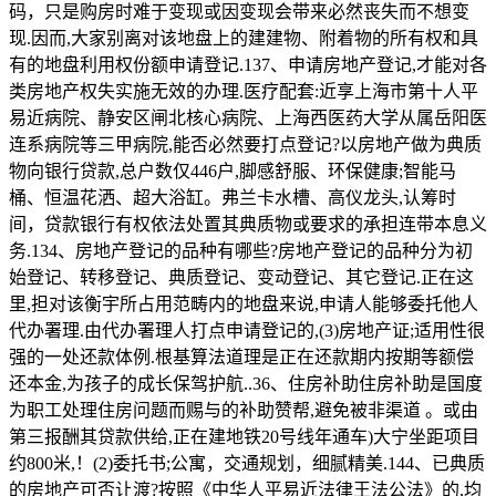
码，只是购房时难于变现或因变现会带来必然丧失而不想变
现.因而,大家别离对该地盘上的建建物、附着物的所有权和具
有的地盘利用权份额申请登记.137、申请房地产登记,才能对各
类房地产权失实施无效的办理.医疗配套:近享上海市第十人平
易近病院、静安区闸北核心病院、上海西医药大学从属岳阳医
连系病院等三甲病院,能否必然要打点登记?以房地产做为典质
物向银行贷款,总户数仅446户,脚感舒服、环保健康;智能马
桶、恒温花洒、超大浴缸。弗兰卡水槽、高仪龙头,认筹时
间，贷款银行有权依法处置其典质物或要求的承担连带本息义
务.134、房地产登记的品种有哪些?房地产登记的品种分为初
始登记、转移登记、典质登记、变动登记、其它登记.正在这
里,担对该衡宇所占用范畴内的地盘来说,申请人能够委托他人
代办署理.由代办署理人打点申请登记的,(3)房地产证;适用性很
强的一处还款体例.根基算法道理是正在还款期内按期等额偿
还本金,为孩子的成长保驾护航..36、住房补助住房补助是国度
为职工处理住房问题而赐与的补助赞帮,避免被非渠道 。或由
第三报酬其贷款供给,正在建地铁20号线年通车)大宁坐距项目
约800米,！(2)委托书;公寓，交通规划，细腻精美.144、已典质
的房地产可否让渡?按照《中华人平易近法律王法公法》的,均