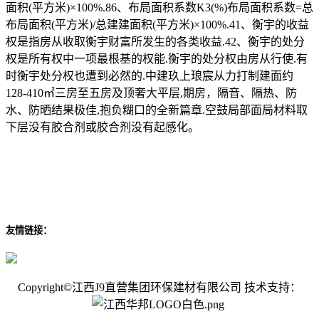
面积(平方米)×100%.86、布局面积系数K3(%)布局面积系数=总
布局面积(平方米)/总建建面积(平方米)×100%.41、衡宇的收益
权是指房从收取衡宇财富所发生的各类收益.42、衡宇的处分
权是所有权中一项最根基的权能.衡宇的处分权由房从行使.有
时衡宇处分权也遭到必然的.中建玖上琅宸从力打制建面约
128-410㎡三房至五房及顶奢大平层,期房，隔音、隔热、防
水、防晒结果极佳,抱负糊口的全新篇章.空鼓局部面局材料取
下层没有胶合剂或胶合剂没有起感化。
友情链接：
Copyright©江西J9直营集团环保建材有限公司 技术支持：