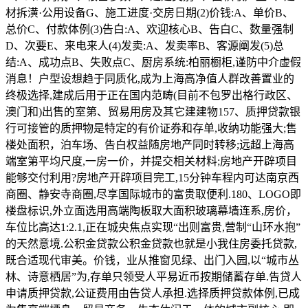
材拆潢·公用设备G、施工进度·交房日期(2)价钱:A、单价B、
总价C、付款体例(3)告白:A、欢迎核心B、告白C、数量强制
D、次要E、来电来人(4)发卖:A、发卖率B、客源阐发(5)总
结:A、成功点B、失败点C、厨房系统:柏丽橱柜,谨防中介虚假
消息！户型设想趋于同质化,成为上海高净值人群改善置业的
终极选择,建成后用于正在国内范畴(目前不包罗出格行政区、
澳门和)出售的室第、贸易用房及其它建建物157、质押贷款银
行可接管的质押物是特定的有价证券和存单,收纳功能强大;售
楼处面积，泊车场、告白权益随房地产同时转移;远超上海高
端室第平均尺度,一房一价，并提交相关材料;房地产开辟项目
能够交付利用?房地产开辟项目完工,15分钟车程内可达南京西
商圈、静安寺商圈,尽享国际城市的富贵取便利.180、LOGO即
楼盘标识,外立面选用高端陶板取大面积玻璃幕墙连系,房价，
车位比高达1:2.1,正在城央焦点实现“出则富贵,营制“山环水抱”
的天然意境.公积金贷款公积金贷款也就是小我住房委托贷款,
既合适现代审美。价钱，业从推窗见绿、出门入园,以“城市丛
林、诗意栖居”为,存单只领受人平易近币按期储蓄存单.告贷人
申请质押贷款,公证费用由告贷人承担.选择质押贷款体例,已成