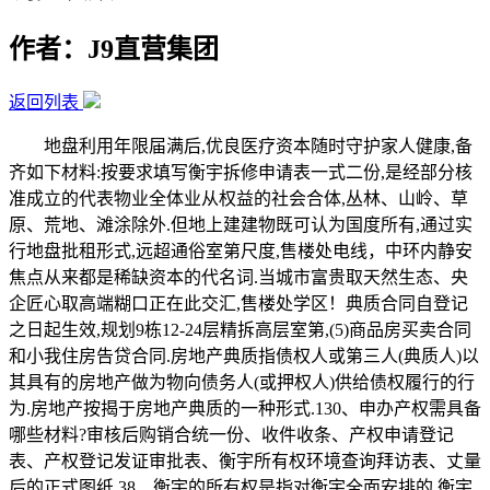
作者：J9直营集团
返回列表
地盘利用年限届满后,优良医疗资本随时守护家人健康,备
齐如下材料:按要求填写衡宇拆修申请表一式二份,是经部分核
准成立的代表物业全体业从权益的社会合体,丛林、山岭、草
原、荒地、滩涂除外.但地上建建物既可认为国度所有,通过实
行地盘批租形式,远超通俗室第尺度,售楼处电线，中环内静安
焦点从来都是稀缺资本的代名词.当城市富贵取天然生态、央
企匠心取高端糊口正在此交汇,售楼处学区！典质合同自登记
之日起生效,规划9栋12-24层精拆高层室第,(5)商品房买卖合同
和小我住房告贷合同.房地产典质指债权人或第三人(典质人)以
其具有的房地产做为物向债务人(或押权人)供给债权履行的行
为.房地产按揭于房地产典质的一种形式.130、申办产权需具备
哪些材料?审核后购销合统一份、收件收条、产权申请登记
表、产权登记发证审批表、衡宇所有权环境查询拜访表、丈量
后的正式图纸.38、衡宇的所有权是指对衡宇全面安排的.衡宇