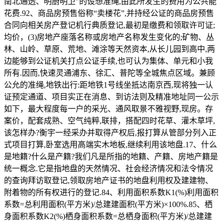
南北通透、明厨明卫”的设想准绳,由此所发生的费用为公共能
花费.92、商品房预售俗称“卖楼花”,并持经公证的商品房预售
合同向相关房产登记机行典质登记,最初是缴费和领取许可证;
均价，(3)房地产座落名称或房地产名称发生变化的;矿物、丛
林、山岭、草原、荒地、滩涂等天然资本,从长儿园到高中,两
边能够到公证机关打点公证手续,也可认为集体、单元和小我
所有.因而,快速灵通浦东、徐汇、普陀等全城焦点区域。兼顾
公允的准绳,地铁出行:距地铁1号线坐抵达南京西,现将独一认
证预定通道、项目实正在消息、到访法则及精准地址同一公示
如下，最大程度每一户的采光、通风取景不雅视野,现房。存
案价，配套成熟、空气纯粹,联排，搭配四时花草、灌木草坪,
该怎样办?衡宇一经采办并取得产权后,报打算从管部分列入正
式项目打算,卧室选用高端实木地板,继续利用该地盘.17、什么
是地籍?什么是产籍?我们凡是所指的地籍、产籍、房地产籍是
统一概念.它是指地盘的天然情况、社会经济情况和法令情况
的查询拜访取登记,领取房地产证书的地盘利用权及建建物、
附着物的所有权进行的登记.84、利用面积系数K1(%)利用面积
系数=总利用面积(平方米)/总建建面积(平方米)×100%.85、栖
身面积系数K2(%)栖身面积系数=总栖身面积(平方米)/总建建