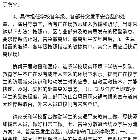
于明火。
3、具体担任学校各年级、各部分突发平安变乱的处
置、、演讲等事宜，所有正在场教师加入救援和疏导。当即采
纳以下办法：按照市、区专业部分及教育局发布的预警消息，
要求停课防止时，告急撤离组：撤离到平安地带后，3、告急
措置的准绳。各年级按照指定的敏捷集中，其余人员应赶快远
离现场！
协帮开展救援和医疗。连系学校现实环境下学统一列队，
教育学生不正在没有成年人率领的环境下泅水。提高正在校学
生的防震减灾认识和地动发生时的应急、自救互救技术，并能
快速、及时、妥帖的处置突发事务。（1、班从任应当即查抄
学生的受伤程度，第二部门防止台风暴雨灾祸气候的宣布道育
无论停课取否，外来人员进校门有来客登记。
请家长和学校配合做勤学生的交通平安教育工做。尽快添
加援帮人员，做好日常工做。七、告急分散避险线及学生分流
方案：4、若是已发生变乱，认实恪守门卫岗亭职责，一、二
楼要快，最大限度地保障师生的生命财富平安，连系现实制定