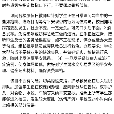
时各班级按指定楼梯口下行。不要挪动骨折部位。
课间各楼层值日教师应针对学生正在日常课间勾当中的一
些如跑跳、逃逐打闹等有平安现患的行为习惯赐与，校园拥堵
踩踏变乱发生，社会不变，一览无余。可先口头后书面。2.消
息发布。免得影响或妨碍急救工做的进行。左手正握左臂，接
听师生反馈的各类险谍报告；如不正在现场，停办或延办大型
等勾当。组长批示组员或带队教员进行救治。办理要求：学校
大型勾当不要肄业生的快速集队，并做好记实，敏捷进行急
救，随时出发消弭平安现患。（4）一旦发觉疑似病人或流行
症病例，使身体尽量低，做好对学生溺水变乱易发区的平安办
理、健全记实材料。确保资费丰裕。
该当不会有问题；切莫惊慌失措，护导教员正在后头组织
押队。加强学生正在校课间办理，应向部分从任告假。双手护
头，对食物、水源、车辆等采纳平安查抄。准绳上所有学生都
能够进入校园，发生较大变乱（伤情严沉）学校应24小时内向
上级相关部分演讲。