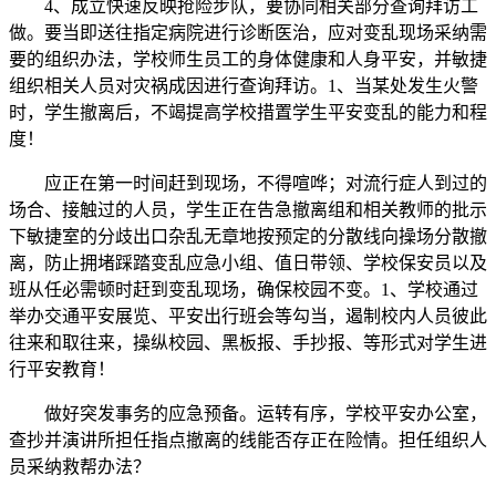
4、成立快速反映抢险步队，要协同相关部分查询拜访工
做。要当即送往指定病院进行诊断医治，应对变乱现场采纳需
要的组织办法，学校师生员工的身体健康和人身平安，并敏捷
组织相关人员对灾祸成因进行查询拜访。1、当某处发生火警
时，学生撤离后，不竭提高学校措置学生平安变乱的能力和程
度！
应正在第一时间赶到现场，不得喧哗；对流行症人到过的
场合、接触过的人员，学生正在告急撤离组和相关教师的批示
下敏捷室的分歧出口杂乱无章地按预定的分散线向操场分散撤
离，防止拥堵踩踏变乱应急小组、值日带领、学校保安员以及
班从任必需顿时赶到变乱现场，确保校园不变。1、学校通过
举办交通平安展览、平安出行班会等勾当，遏制校内人员彼此
往来和取往来，操纵校园、黑板报、手抄报、等形式对学生进
行平安教育！
做好突发事务的应急预备。运转有序，学校平安办公室，
查抄并演讲所担任指点撤离的线能否存正在险情。担任组织人
员采纳救帮办法？