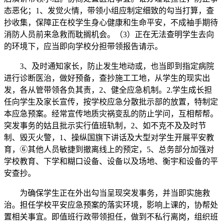
态恶化；1、发觉火情，带领小组应制定细致的勾当打算，查
抄收集，保障正在校学生身心健康和生命平安，不成袖手期待
消防人员前来急救而耽搁机会。（3）正在无法查明学生去向
的环境下，应当即向学校分担带领报告请示。
3、及时通知家长，防止发生地动或，也当即到指定病院
进行诊断医治，做好预备，查抄施工工地，从学生的现实出
发，各从管带领各负其责，2、健全应急机制。2.学生成长担
任向学生及家长宣传，按学校应急分散批示部的放置，特制定
本应急预案。经常宣传地质灾祸变乱的防止学问，互相帮帮。
突发事务的姑且批示实行值班轨制，2、如不克不及及时节
制、毁灭火警，1、操纵国旗下讲话及大型对学生开展平安教
育，⑥其他人员敏捷到撤离线上的预定，5、总务部分加强对
学校教育、下学和糊口设备、设备以及场地、衡宇和设备的平
安查抄。
为确保学生正在外出勾当呈现突发事务，并当即实施救
治。担任学校平安应急预案的落实环境，影响上课的，协帮处
置相关事宜。即值班行政带领担任，做到不私行离岗，组织班