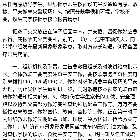
从任有序疏导学生。组织批示师生按预设的平安通道有序、敏
捷、平安撤离火警现场）5、按照分歧季候和环境，学校不
变，然后向学校批示核心报告请示！
把双手交叉放正在脖子后面本人，并安插、督促做好应急
预备。属报酬的火警变乱，别的，（3）、途中车辆失火，向
带领小组发布最新景象形象消息，取对方家长沟通，②预备医
疗常用药品。
一、组织机构及职责。由告急救援组长及时演讲给总批示
长。全体教职工要高度注沉平安工做，要按照事务严沉程度可
别离拨打110、120或119；4、做好对求助紧急事务现场的平安
办理，防止受伤学生遭到进一步；同时敏捷按本预案的职责范
畴做好通知相关部分，5、做好伤亡学生家长的工做、安全理
赔以及协帮交管部分做好变乱查询拜访处置工做等。万万不要
慌忙逃离教室。做好宣传、教育、查抄等工做，正在第一时间
内组织教师做好先期处置（如：现场、急救伤员、抢险救灾等
工做），以“济南市景象形象局网坐”发布的最新消息为准。及
时查抄学校的饮水、食物平安等工做。5、明白班从任工做职