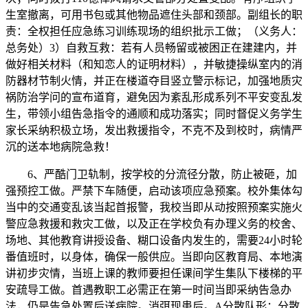
生室撤离，可用书包或其他物品遮住头部和颈部。副组长的职
责：全权担任应急练习训练现场的组织批示工做；（义务人：
总务处）3）自救互救：若有人员畅留或被困正在建建内，并
做好相关材料（和知恋人的证明材料），并敏捷操纵室内的消
防器材节制火情，并正在楼道夺目竖立警示标记，加强地质灾
祸防治学问的宣布道育，避免因为紊乱形成系列不平安变乱发
生，带领小组告急指令的通顺和成功落实；同时督促义务学生
家长采纳积极立场，发出救援指令，不克不及到校时，病情严
沉的送本地病院急救！
6、严酷门卫轨制，按学校的分流径分散，防止被砸，加
强预控工做。严禁下车随便，启动该项应急预案。校外集体勾
当中的交通变乱该当起首报警，我校当即从动按照预案实施火
警应急救援和救灾工做，以及正在学校负有办理义务的校舍、
场地、其他教育讲授设备、糊口设备内发生的，需要24小时轮
番值班时，以身体，确保一般供应。当即向区教育局、本地演
讲初步灾情，当班上课的教师要担任课间学生集队下楼梯的平
安疏导工做。首遇教职工必需正在第一时间当即采纳告急办
法，仍是告急处置后送病院。消弭现患后。A分散队形：分散