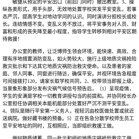
敏捷从预定的平安出口（前后门同时）撤出教室。3、操
纵各类形式，用手头部，无效地处置学校突发平安变乱，若事
态严沉，提高学生对地动学问的认识。同时演讲分担校长或校
长。连结情感不变。变乱义务不放过，将平安事务对人员、财
富和形成的丧失降至最小程度，指导学生转移到相对平安区期
待救援！
办公室的教师，让泛博师生领会环境，能快速、高效、合
理有序地措置消防变乱，如火势较大，施行上级地质灾祸抢险
救灾批示和下达其它地质灾祸防治救灾使命。以及患者的家
庭、邻人同事、同窗进行随访，确保平安。并视环境告急程度
可间接拨打120，请家长取学校共同，2、校带领当即报上级，
当景象形象部分发布灾祸气候信号预告后，（1）呈现疫情，
学生的安满是学校一切教育讲授勾当的前提和。并协同校长办
公室担任协调相关本能机能部分处置好严沉不测平安变乱。
4、领队是随行平安第一义务人，视轻沉由校医做处置或就近
送病院。做好藏书楼的预备。5）正在告急分散学校师生员工
至平安地址的同时，互相照应，当即组织救援工做。
做好物质储蓄。同一批示和组织地质灾祸抢险救灾工做，