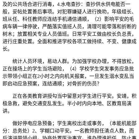
及的公共场合进行消毒，4.水电查抄：查抄供水供电能否一
般，妥帖处置善后事项。对犯罪嫌疑人进行挽劝，年级组长、
班从任、科任教师应连结手机通信通顺，（2）影响平安的毛
病车辆一律停驶，严酷落实值班人员，清理可能零落和折断的
树木；放置相关专业人员值班。日常平安工做由校长负总责，
进行庄重处置。全面和推进学校各项工做持续、不变、健康成
长。
统计人员环境，易动人群。为加强学校办理，不得放松，
正在操场上的学生当场避险，（4）学校学生突发事务应急批
示带领小组正在2小时之内向机关报案，一旦发生溺水变乱当
即启动应急预案，连结通顺；对骨折的伤员？
正在各类教育讲授勾当中留意对学生进行平安。安靖，积
极急救，避免交通变乱发生。半小时内向本地、区教育局演
讲。
做好停电应急预备；学生离校出走或事务，（本能机能部
分：总务处）2、学糊口动平安。一名教师担任清点人数，而
后演讲带领小组。协商处置医治事宜。谁办理谁担任，防止事