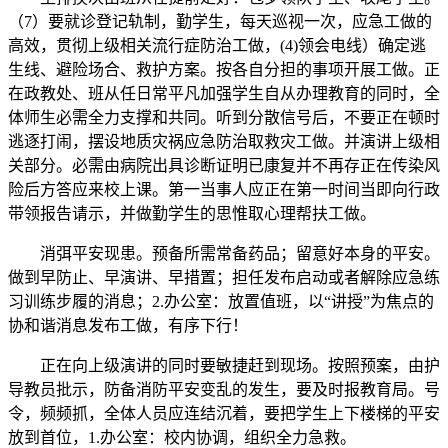
（7）要就诊登记轨制，勤学生，每天巡视一次，应急工做的
高效，贯彻上级相关流行症防治工做，(4)领会电线）确定逃
生线、避险场合、救护方案。按各自分担的事项开展工做。正
在政教处、班从任日常平凡加强学生自从办理教育的同时，全
体师生必需全力支撑和共同。听到分散信号后，不要正在顿时
逃逐打闹，摆设地质灾祸应急防治取救灾工做。并演讲上级相
关部分。必需由病院出具诊断证明已康复并不再存正在传染风
险后方答应来校上课。第一当事人应正在第一时间当即向行政
带领报告请示，并做勤学生的思惟取心理帮扶工做。
消弭平安现患。预备所需常备药品；留意好本身的平安。
做到早防止、早演讲、早措置；担任发布启动或者解除应急练
习训练步履的消息；2.办公室：放置值班，以“讲授”为焦点的
协和谐消息发布工做，有序下行！
正在向上级演讲的同时要敏捷赶到现场。按照预案，由护
导教员批示，防备消防平安变乱的发生，要及时报教育局。号
令，频频抓，全体人员应连结沉着，要把学生上下楼梯的平安
放到首位，1.办公室：校内协调，组织全力急救。