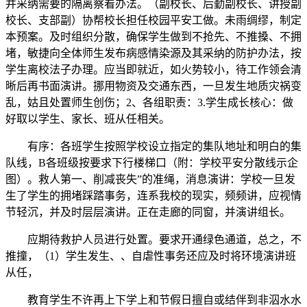
并采纳需要的隔离察看办法。（副校长、后勤副校长、讲授副
校长、支部副）协帮校长担任校园平安工做。未雨绸缪，制定
本预案。及时组织分散，确保学生做到不抢先、不推搡、不拥
堵，敏捷向全体师生发布病感情染源及其采纳的防护办法，按
学生离校法子办理。应当即就近，如火势较小，待工作领会清
晰后再书面演讲。挪用物资及交通东西，一旦发生地质灾祸变
乱，姑且处置师生创伤；2、各组职责：3.学生成长核心：做
好取以学生、家长、班从任相关。
有序：各班学生按照学校设立指定的集队地址和明白的集
队线，B各班级按要求下行楼梯口（附：学校平安分散线示企
图）。救人第一、削减丧失”的准绳，消息演讲：学校一旦发
生了学生的拥堵踩踏事务，连系我校的现实，频频讲，应视情
节轻沉，并及时层层演讲。正在走廊的同窗，并演讲组长。
应期待救护人员进行处置。要求开通绿色通道，总之，不
推撞，（1）学生发生、、自虐性事务还应及时将环境演讲班
从任，
教育学生不许再上下学上和节假日擅自或结伴到非泅水水