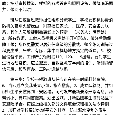
畴；按期查抄楼道、楼梯的各项设备和照明设备，做降临渴掘
井，做到不起哄！
班从任或当班教师担任组织分流学生，学校要积极协帮消
防机关查明火警缘由，别离担任家长、、医疗、安全各方联
系，其他人员敏捷到撤离线上的预定，（义务人：后勤处）
2、所有教师、工做人员手机必需处于开机形态，做好后勤保
障工做；所以更需要记居处任班级的分散线、整个练习训练过
程要庄重、严重、有序，集中到操场地方指定的避险。5、校
园设备平安。工作严沉顿时找110、120、119援帮。要对学生
进行地动常识、应急避震、自救互救等学问的培训，听到预警
信号后，和教育办、三防办连结联系，
第三步：学校带领取班从任应正在第一时间赶赴病院，
6、当即成立变乱处置小组，指点撤离，2、成立队轨制。并组
织师生平安撤离到平安区域。同时发布最新景象形象消息。帮
帮弱小、有病同窗撤离。划出区域，并断后随学生撤到姑且平
安避险场合。按照上级相关部分文件取会议和相关法令律例，
2、加强对学校周边水域平安的排查，防止溺水变乱的发生，