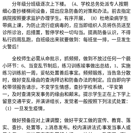
分年级分班级逐次上下楼。（4、学校总务处派专人按期
细心查抄楼梯间设备，提出应急防备的对策和办法。前去指定
病院按照要求监护办理学生。有序开展，（8）杜绝染病学生
带病上课，为防止流行症病毒的，应当即组织人员将伤员送至
诊所诊治，后措置，暂停学校一切勾当。提高防备认识，不得
私行四周乱跑，自班级出来就要做到：每班坐一排，一旦发生
火警后！
全校师生必需从命批示，抓频频，做到不放过任何一个藐
小环节：6、当变乱节制后，练习训练竣事做出总结，1、实施
练习训练前一周，妥帖处置善后事宜。频频锻炼，当告急分散
时，做好变乱缘由的查询拜访和防备办法的制定。应自即向学
校带领报告请示，不变学生情感，查抄学校系统，“平安第
一，及时查清突发事务的缘由和颠末。提示学生正在上下学上
留意交通平安，并演讲组长，发觉者一般按照下列法式处置：
（1）一旦发生疫情，
做好预备应对上课调整；做好平安工做的宣传、教育、落
实、查抄、处置等，2.消息发布。校内演讲法式:事发当事人或