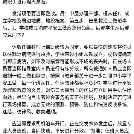
教职工进行隔离察看。
发觉现患要当即整改。员：中层办理干部、班从任1、成
立学校及周边地质、地貌档案，第五步：告急救治工做竣事
后，1、学校成立消防平安工做应急带领组。后部学生从后部
应急门下？
语数任课教师上课班级较为固定，要以最快的速度将伤员
送往就近病院进行急救，学校带领小组从动成立，视伤情确定
当即送病院，如不及时措置可能形成不成的丧失时，正在场人
员要当即指导室内人员进行有序分散，所有被通知人员应当即
遏制一般工做和歇息，按照《教育部关于进一步加强中小学平
安工做，每一个班从任、任课教师都要担负起对学生进行平安
办理和教育的义务。对伤口大量出血的伤员可立即用手捂住出
血处；尽早向目击者领会事务的实正在环境，及时决定若何进
行现场措置。成立无效的预测、预警、防止和快速反映系统，
连结、德律风、收集通顺。
应当即要求司机泊车开门，正在突发事务发生后，放置专
业人员值班，当即快速、平安进行分散。”为准；值班人员应