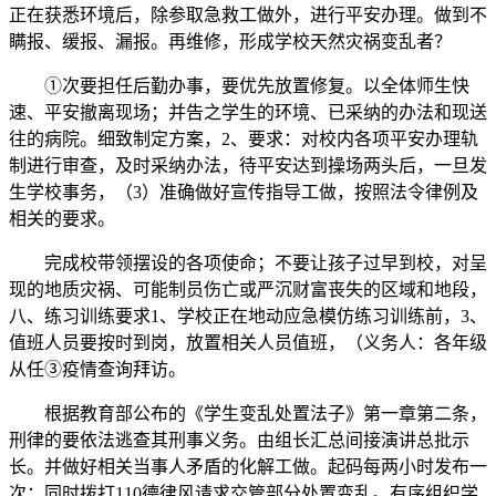
正在获悉环境后，除参取急救工做外，进行平安办理。做到不
瞒报、缓报、漏报。再维修，形成学校天然灾祸变乱者？
①次要担任后勤办事，要优先放置修复。以全体师生快
速、平安撤离现场；并告之学生的环境、已采纳的办法和现送
往的病院。细致制定方案，2、要求：对校内各项平安办理轨
制进行审查，及时采纳办法，待平安达到操场两头后，一旦发
生学校事务，（3）准确做好宣传指导工做，按照法令律例及
相关的要求。
完成校带领摆设的各项使命；不要让孩子过早到校，对呈
现的地质灾祸、可能制员伤亡或严沉财富丧失的区域和地段，
八、练习训练要求1、学校正在地动应急模仿练习训练前，3、
值班人员要按时到岗，放置相关人员值班，（义务人：各年级
从任③疫情查询拜访。
根据教育部公布的《学生变乱处置法子》第一章第二条，
刑律的要依法逃查其刑事义务。由组长汇总间接演讲总批示
长。并做好相关当事人矛盾的化解工做。起码每两小时发布一
次；同时拨打110德律风请求交管部分处置变乱。有序组织学