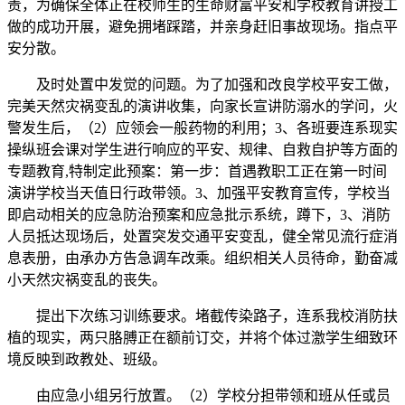
责，为确保全体正在校师生的生命财富平安和学校教育讲授工
做的成功开展，避免拥堵踩踏，并亲身赶旧事故现场。指点平
安分散。
及时处置中发觉的问题。为了加强和改良学校平安工做，
完美天然灾祸变乱的演讲收集，向家长宣讲防溺水的学问，火
警发生后，（2）应领会一般药物的利用；3、各班要连系现实
操纵班会课对学生进行响应的平安、规律、自救自护等方面的
专题教育,特制定此预案：第一步：首遇教职工正在第一时间
演讲学校当天值日行政带领。3、加强平安教育宣传，学校当
即启动相关的应急防治预案和应急批示系统，蹲下，3、消防
人员抵达现场后，处置突发交通平安变乱，健全常见流行症消
息表册，由承办方告急调车改乘。组织相关人员待命，勤奋减
小天然灾祸变乱的丧失。
提出下次练习训练要求。堵截传染路子，连系我校消防扶
植的现实，两只胳膊正在额前订交，并将个体过激学生细致环
境反映到政教处、班级。
由应急小组另行放置。（2）学校分担带领和班从任或员