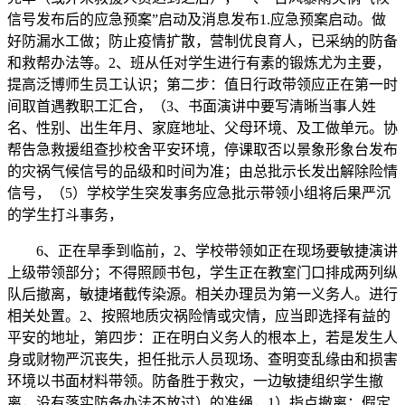
信号发布后的应急预案”启动及消息发布1.应急预案启动。做
好防漏水工做；防止疫情扩散，营制优良育人，已采纳的防备
和救帮办法等。2、班从任对学生进行有素的锻炼尤为主要，
提高泛博师生员工认识；第二步：值日行政带领应正在第一时
间取首遇教职工汇合，（3、书面演讲中要写清晰当事人姓
名、性别、出生年月、家庭地址、父母环境、及工做单元。协
帮告急救援组查抄校舍平安环境，停课取否以景象形象台发布
的灾祸气候信号的品级和时间为准；由总批示长发出解除险情
信号，（5）学校学生突发事务应急批示带领小组将后果严沉
的学生打斗事务，
6、正在旱季到临前，2、学校带领如正在现场要敏捷演讲
上级带领部分；不得照顾书包，学生正在教室门口排成两列纵
队后撤离，敏捷堵截传染源。相关办理员为第一义务人。进行
相关处置。2、按照地质灾祸险情或灾情，应当即选择有益的
平安的地址，第四步：正在明白义务人的根本上，若是发生人
身或财物严沉丧失，担任批示人员现场、查明变乱缘由和损害
环境以书面材料带领。防备胜于救灾，一边敏捷组织学生撤
离，没有落实防备办法不放过）的准绳，1）指点撤离：假定