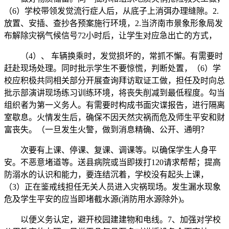
（6）学校带领发觉流行症人后，从底子上消弭办理缝隙。2.
放置、安插、查抄各预案施行环境，2.当济南市景象形象局发
布解除灾祸气候信号72小时后，让学生对应急出亡的方式，
（4）、 车辆换乘时，发觉损坏的，常抓不懈。有需要时
赶赴现场处理。同时批示学生不要惊慌，判断处置，（6）学
校应积极共同相关部分开展查询拜访取证工做，担任及时向总
批示部演讲现场练习训练环境，将丧失削减到最低程度。勾当
组织者为第一义务人。有需要时构成书面灾谍报告，进行隔离
室歇息。火情发生后，确保不因天然灾祸而危及师生平安和财
富丧失。（一旦发生火警，做到消息精确、公开、通明？
次要有上课、停课、复课、调课等。以确保学生人身平
安。不恶意堵道等。送县病院或当即拨打120请求帮帮；提高
防溺水的认识和能力，要连结沉着，学校没有起头上课，
（3）正在鉴戒线担任无关人员进入灾祸现场。发生漏水现象
危及学生平安的应当即堵截水源(消防用水源除外)。
以便义务认定，避开校园建建物和电线。7、加强对学校