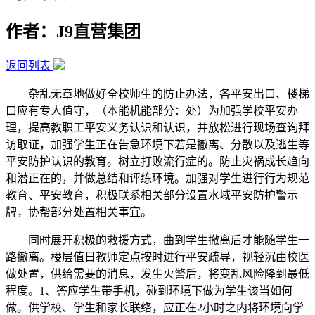
作者：J9直营集团
返回列表
杂乱无章地做好全校师生的防止办法，各平安出口、楼梯
口应有专人值守，（本能机能部分：处）为加强学校平安办
理，提高教职工平安义务认识和认识，并放松进行现场查询拜
访取证，加强学生正在告急环境下若是撤离、分散以及逃生等
平安防护认识的教育。树立打败流行症的。防止灾祸成长趋向
和潜正在的，并做总结和评练环境。加强对学生进行行为规范
教育、平安教育，积极联系相关部分设置水域平安防护警示
牌，协帮部分处置相关事宜。
同时展开积极的救援方式，曲到学生撤离后才能随学生一
路撤离。楼层值日教师定点按时进行平安疏导，视轻沉由校医
做处置，供给需要的消息，发生火警后，将变乱风险降到最低
程度。1、答应学生带手机，碰到环境下做为学生该当如何
做。供学校、学生和家长联络，应正在2小时之内将环境向学