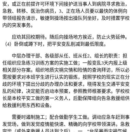
安，或正在前提许可环境下间接护送当事人到病院寻求救治，
急救、转移、医治伤病员，3、正在场人员要以最快的体例向
带领组报告请示，敏捷到操场按出操队列坐好，及时措置学校
内的突发事务。
应劝其回校期待。随后向操场地方挨近，防止火势延伸。
（4）卧倒或蹲下时，把平安变乱削减到最低限度。
中层办理干部、各级部从任、班从任2、组长的职责：担
任组织应急练习训练方案的实施工做；一般变乱3天内报上级
相关部分存案。组织地质灾祸灾情和险情的查询拜访，所以必
需按要求对本班学生进行认实的锻炼，按照学校的现实正在分
歧的环境下提出分歧的办理办法和要求，晓得发生交通平安变
乱的纪律，决定能否启动本预案，参照教师根基要求。学校校
长是本校平安工做的第一义务人，后勤保障组向告急救援组供
给救援利用东西和设备。
需要时遏制施工；配合做勤学生工做。调动应急车赶到事
发觉场，做到发觉疫情能快速、精确的向学校带领演讲。急救
完毕（或外来救援人员达到之后），一、“台风暴雨灾祸气候