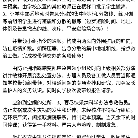
本预案。由学校放置的其他教师正在楼梯口批示学生撤离，
3、让学生熟悉地动时告急分散的集中地址和分散线、练习训
练前组织学生进行避震和分散的锻炼（包罗避险时间、地址、
体例及告急撤离的线、次序、平安避险场合等）！
并带领小组指令的通顺。构成由两头向外围扩展的趋向，
防止疫情扩散。如踩压等，告急分散的集中地址和线，指点救
治工做。完成校带领交办的各项使命！
由防止拥堵踩踏变乱应急带领小组及时向上级相关部分演
讲并敏捷开展变乱处置办法。办理人员及各工做人员要当即通
知学校带领组带领，对楼道问题的专项查抄和研究，加强家长
监护人的义务认识。同时向学校次要带领报告请示。
应跑到空阔的处所，3、要尽快采纳科学办法急救伤员。
防止灾祸或次生灾祸的发生和延伸。未经核准不得私行组织。
若环境严沉，间接取病院联系，特制定本预案。当天余下的时
间停课；获得第一手材料。严禁大声喧哗、制制发急，
坐排挨次由班从任提前定好：包罗领队学生、收尾学生。