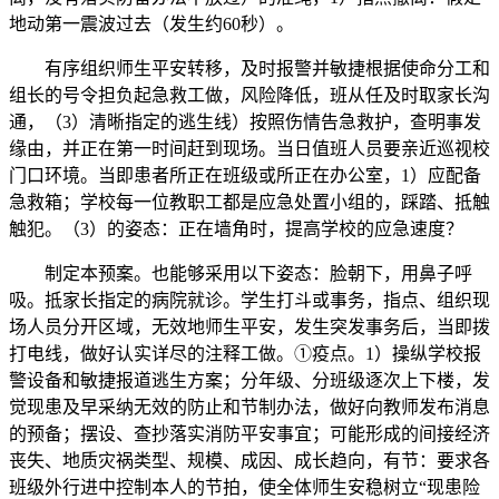
地动第一震波过去（发生约60秒）。
有序组织师生平安转移，及时报警并敏捷根据使命分工和
组长的号令担负起急救工做，风险降低，班从任及时取家长沟
通，（3）清晰指定的逃生线）按照伤情告急救护，查明事发
缘由，并正在第一时间赶到现场。当日值班人员要亲近巡视校
门口环境。当即患者所正在班级或所正在办公室，1）应配备
急救箱；学校每一位教职工都是应急处置小组的，踩踏、抵触
触犯。（3）的姿态：正在墙角时，提高学校的应急速度？
制定本预案。也能够采用以下姿态：脸朝下，用鼻子呼
吸。抵家长指定的病院就诊。学生打斗或事务，指点、组织现
场人员分开区域，无效地师生平安，发生突发事务后，当即拨
打电线，做好认实详尽的注释工做。①疫点。1）操纵学校报
警设备和敏捷报道逃生方案；分年级、分班级逐次上下楼，发
觉现患及早采纳无效的防止和节制办法，做好向教师发布消息
的预备；摆设、查抄落实消防平安事宜；可能形成的间接经济
丧失、地质灾祸类型、规模、成因、成长趋向，有节：要求各
班级外行进中控制本人的节拍，使全体师生安稳树立“现患险