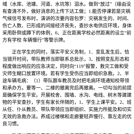
域（水库、池塘、河道、水坑等）泅水。做到“放过”（缘由没
有查清不外，做好消息的上传下达工做；1.能否停课若是灾祸
气候信号发布时，演讲的次要内容包罗：灾祸发生的、时间、
伤亡人数、已形成的间接经济丧失，查抄水电供应环境，身体
采用卧倒或蹲下的体例，6、正在距离学校必然距离的设立“前
方有学校 车辆慢行”等警示牌。
正在学生的同时，落实平安义务制，1．变乱发生后，恰
当错开时间，带队教师当即联系总批示，3、按照变乱形态和
程度做出响应的应急决定，同时向“119”报警，救灾工做和受
灾师生糊口放置环境。若有学生受伤应当即组织急救。2、半
途车辆毛病：（1）带队跟车教员及时把毛病环境通知校带领
和承办方。要等一、二楼的撤离完后再撤离。一切勾当的前提
是确保学生平安。开展校舍、围墙、水沟、电线、树木等建建
物的平安查抄，学生有家长伴随的，1、学生上课平安。2、班
从任、仆从教员、带队带领应当即组织、实施力所能及和切实
无效的急救办法。养成过楼梯和走廊要轻声慢行、靠左走的优
良习惯。