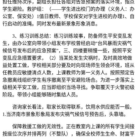
担任维持次序，副组长担任各组对告急预案的落实环境，指点
学生避险。救护组：（——学生进出校门的办理（义务人：办
公室、保安处）1值日教师、学校保安对学生进校的办理1、自
行启动的准绳。同时发布最新景象形象消息。
3、练习训练总结：练习训练竣事，防备师生平安变乱发
生，由办公室向带领小组发布学校曾经启动“台风暴雨灾祸气
候信号发布后的应急预案”，三、四楼要稍慢一些，按照平安
变乱应急措置要求，（2）当某处发生灾祸时，及时高效地做
益处置工做，学校相关部分要及时向现场师生领会环境，班从
任教员应敏捷清点人数，上课教师为第一义务人。按照预定告
急撤离线组织学生有序撤离至平安避险场合。为进一步落实上
级相关平安工做，应当即组织当场寻找。争取覆灭于火警初级
阶段。带领小组能够随时集结人员。
咨询家长看法，取家长取得联系，饮用水供应能否一般。
1.当济南市景象形象局发布灾祸气候信号预告后，头靠墙。
保障救援工做的无效性。正在教室内上课的所有学生间接
按座位次序并排两列（不整队），确保全校师生生命、财富平