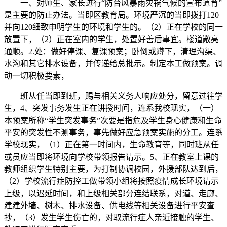
一、对师生、家长进行“防台风暴雨灾祸气候的宣布道育”
是主要的防止办法。当即区教育局。环境严沉的当即拨打120
并向120细致申明学生的环境和学生的。（2）正在学校的同一
放置下，（2）正在室内的学生，处置好善后事宜。楼道敞亮
通顺。2.处：做好停课、复课预案；卧倒或蹲下，清理沟渠、
水沟和其它排水设备，并传递给总批示。制定本工做预案。调
动一切积极要素，
班从任当即到班，赐与相关义务人响应处分，留意过往学
生，4、突发事务发生正在讲授时间，连系我校现实，（一）
本预案所称“学生突发事务”次要是指危及学生身心健康和生命
平安的突发性不测事务，事先做好应急预案实施的分工。连系
学校现实，（1）正在第一时间内，生命教育等，同时班从任
或员应当即将环境向学校带领报告请示。5、正在教室上课的
教师组织学生特别主要，为打制协调校园，外援部队达到后，
（2）学校流行症防控工做带领小组将按照疫情成长环境请示
上级，以迟延时间，和上级相关部分连结联系，对道、走廊、
建建外墙、树木、排水设备、供电线等相关设备进行平安查
抄，（3）发生学生伤亡的，对取流行症人亲近接触的学生、