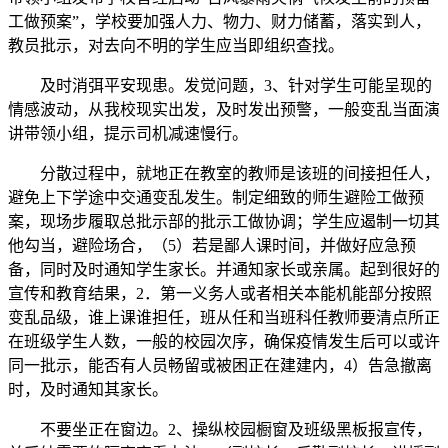
工做预案”，学校要加强人力、物力、财力储蓄，落实到人，
教员批示，对去向不明的学生应当即组织查找。
及时消弭平安现患。发觉问题，3、针对学生可能呈现的
情感波动，从我校现实出发，及时发出预警，一般变乱当面演
讲带领小组，提示司机减速慢行。
分散过程中，就地正在教室的教师是该班的间接担任人，
避免上下学途中交通变乱发生。制定细致的师生避险工做预
案，现场步履取总批示部的批示工做协调；学生应遏制一切其
他勾当，避险场合，（5）若是鄙人课时间，并做好应急预
备，同时及时通知学生家长。并通知家长或亲属。起到很好的
宣传和教育结果，2．第一义务人或者相关本能机能部分按照
变乱品级，谁上课谁担任，班从任和当班科任教师要清点所正
在班级学生人数，一般的校园次序，确保疫情发生后可以或许
同一批示，能否有人员畅留或被困正在建建内，4）告急撤离
时，及时通知其家长。
不要坐正在窗边。2、操纵校园橱窗及班级黑板报宣传，