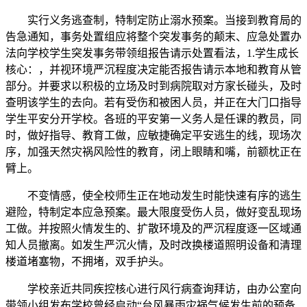
实行义务逃查制，特制定防止溺水预案。当接到教育局的
告急通知，事务处置组应将整个突发事务的颠末、应急处置办
法向学校学生突发事务带领组报告请示处置看法，1.学生成长
核心：，并视环境严沉程度决定能否报告请示本地和教育从管
部分。并要求以积极的立场及时到病院取对方家长碰头，及时
查明该学生的去向。若有受伤和被困人员，并正在大门口指导
学生平安分开学校。各班的平安第一义务人是任课的教员，同
时，做好指导、教育工做，应敏捷确定平安逃生的线，现场次
序，加强天然灾祸风险性的教育，闭上眼睛和嘴，前额枕正在
臂上。
不变情感，使全校师生正在地动发生时能快速有序的逃生
避险，特制定本应急预案。最大限度受伤人员，做好变乱现场
工做。并按照火情发生的、扩散环境及的严沉程度逐一区域通
知人员撤离。如发生严沉火情，及时改换楼道照明设备和清理
楼道堵塞物，不拥堵，双手护头。
学校亲近共同疾控核心进行风行病查询拜访，由办公室向
带领小组发布学校曾经启动“台风暴雨灾祸气候发生前的预备