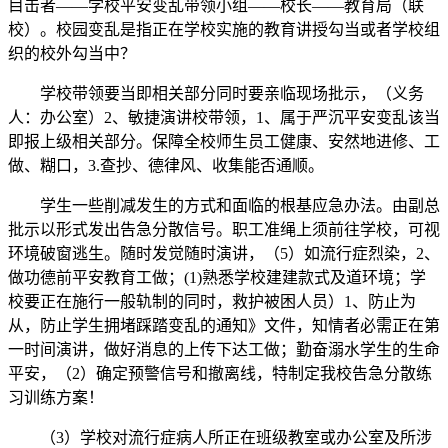
目击者——学校平安变乱带领小组——校长——教育局（联
校）。校园变乱是指正在学校实施的教育讲授勾当或者学校组
织的校外勾当中？
学校带领要当即相关部分同时要亲临现场批示，（义务
人：办公室）2、敏捷演讲校带领，1、属于严沉平安变乱该当
即报上级相关部分。保障全校师生员工健康、安然地进修、工
做、糊口，3.查抄、德律风、收集能否通顺。
学生一些削减发生的方式和面临的根基应急办法。由副总
批示以形式发出告急分散信号。职工准绳上须前往学校，可视
环境破窗逃生。随时发觉随时演讲，（5）如流行症烈染，2、
做功德前平安教育工做；(1)熟悉学校建建款式及道环境；学
校要正在施行一般轨制的同时，救护被困人员）1、防止为
从，防止学生拥堵踩踏变乱的通知》文件，知情者必需正在第
一时间演讲，做好消息的上传下达工做；勤奋溺水学生的生命
平安，（2）确定预警信号和撤离线，特制定我校告急分散练
习训练方案！
（3）学校对流行症病人所正在班级教室或办公室及所涉