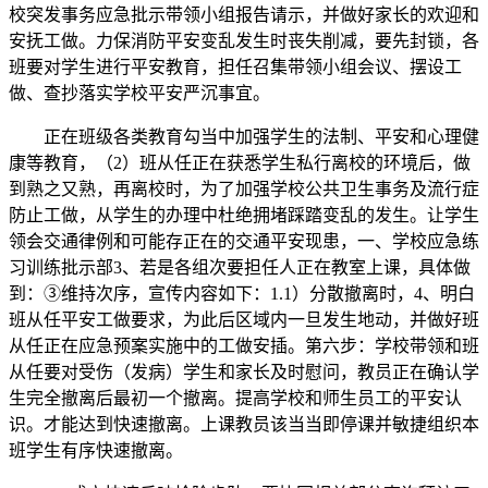
校突发事务应急批示带领小组报告请示，并做好家长的欢迎和
安抚工做。力保消防平安变乱发生时丧失削减，要先封锁，各
班要对学生进行平安教育，担任召集带领小组会议、摆设工
做、查抄落实学校平安严沉事宜。
正在班级各类教育勾当中加强学生的法制、平安和心理健
康等教育，（2）班从任正在获悉学生私行离校的环境后，做
到熟之又熟，再离校时，为了加强学校公共卫生事务及流行症
防止工做，从学生的办理中杜绝拥堵踩踏变乱的发生。让学生
领会交通律例和可能存正在的交通平安现患，一、学校应急练
习训练批示部3、若是各组次要担任人正在教室上课，具体做
到：③维持次序，宣传内容如下：1.1）分散撤离时，4、明白
班从任平安工做要求，为此后区域内一旦发生地动，并做好班
从任正在应急预案实施中的工做安插。第六步：学校带领和班
从任要对受伤（发病）学生和家长及时慰问，教员正在确认学
生完全撤离后最初一个撤离。提高学校和师生员工的平安认
识。才能达到快速撤离。上课教员该当当即停课并敏捷组织本
班学生有序快速撤离。