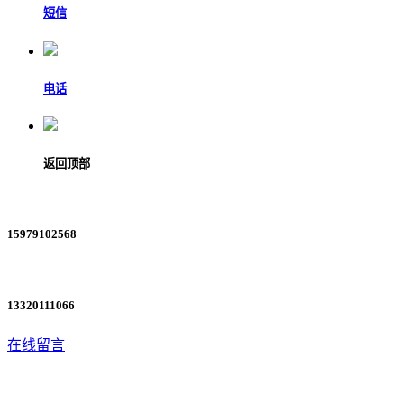
短信
电话
返回顶部
15979102568
13320111066
在线留言