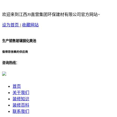
欢迎来到江西J9直营集团环保建材有限公司官方网站~
设为首页
|
收藏网站
生产销售玻璃钢化粪池
值得您信赖的供应商
咨询热线：
首页
关于我们
装修知识
装修百科
联系我们