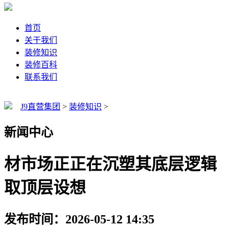
首页
关于我们
装修知识
装修百科
联系我们
J9直营集团
>
装修知识
>
新闻中心
材市场正正在沉塑其底层逻辑
取顶层设想
发布时间：2026-05-12 14:35