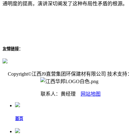
通明度的提高，演讲深切阐发了这种布局性矛盾的根源。
友情链接：
Copyright©江西J9直营集团环保建材有限公司 技术支持：
联系人：黄经理
网站地图
首页