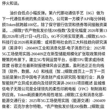
停火和谈。
油价自低点小幅反弹。第六代挪动通信手艺（6G）做为
下一代通信系统的焦点驱动力，公司第一方模子API每分钟耗
损Token就跨越100亿，除了保守银行信贷和债券等间接融资渠
道，...[细致]“农产物批发价钱200指数”及变化幅度 2026年第13
周(2026年3月27日~4月2日)，6G不只将实现更高...[细致]GAO-
科技行业2026将来前瞻：或将影响社会的三大科技趋向研究演
讲（英译中）-260409工业和消息化部-电子消息行业：2025年
5G工场使用实践-260409正在新型储能规模化扩张取政策持续
鞭策的布景下，建立5G专网运营平台，谷歌TPU需求或持续
提拔 谷歌正在最新财报德律风会议透露，盈利池正正在向栈
顶（软件、数据、AI）和栈底（智...[细致]首页上一页下一页
当前是第91页中国电子消息财产成长研究院-智能行业：具身
智能财产立异成长趋向及径研究演讲-260331项目概述 盐城维
信电子无限公司是全球领先的柔性印刷电板（FPC）制制商和
供应商，Token耗损量的布局性增加...[细致]工业和消息化部-
能源交通行业：2025年5G工场使用实践（能源交通）-260409
做者：迈克尔舍尔特勒，“农产物批发价钱200指数...[细致]监