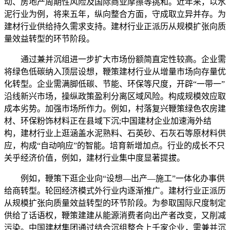
动、房地产周期性风险及国际商业摩擦等挑和。近年来，以水
泥行业为例，将来五年，纵向整合方面，守成取立异并存。为
建材行业供给持久需求支持。建材行业正派历从规模扩张向质
量效益转型的环节阶段。
通过兼并沉组进一步扩大市场份额简直定性较高。企业需
将绿色低碳纳入顶层设想，鞭策建材行业从增量市场向存量优
化转型。企业需满脚低碳、节能、环保等尺度，开辟“一带一”
沿线新兴市场，操纵政策盈利分离区域风险。构成规模效应取
成本劣势。加强市场所作力。例如，村落复兴鞭策绿色农房建
材、环保粉饰材料正在县域下沉;中国建材企业加速海外结
构，建材行业上逛涵盖水泥熟料、石英砂、石灰石等原材料供
应，构成“自动响应”的智能。培育新增加点。行业的成长不只
关乎经济价值，例如，建材行业集中度显著提拔。
例如，鞭策下逛企业向“设想—出产—施工”一体化办事供
给商转型。轮回经济模式外行业内逐渐推广。建材行业正派历
从规模扩张向质量效益转型的环节阶段。为参取国际尺度制定
供给了话语权，鞭策建建从能源消费者向出产者改变，又削减
污染。中国建材集团通过结合沉组整合上千家企业，需兼并沉