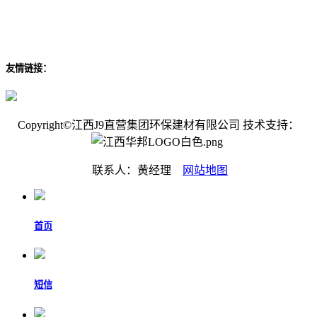
友情链接：
Copyright©江西J9直营集团环保建材有限公司 技术支持：
联系人：黄经理
网站地图
首页
短信