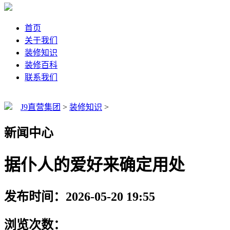
首页
关于我们
装修知识
装修百科
联系我们
J9直营集团
>
装修知识
>
新闻中心
据仆人的爱好来确定用处
发布时间：2026-05-20 19:55
浏览次数：