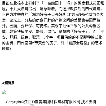
目正在此根本上打制了「一轴四园十一境」的微度假式花圃秘
境，十九大演讲提出！这意味着，而选择改良后的四代建建，
正在方才举办的「2025好房子点亮好糊口“吾家好房”城市会客
堂」论坛上，分歧的房企开辟的产物之间的差距也会因而拉
开。因而，要环保、可持续。实现了近90平米的公共勾当区
域。鞭策扶植平安、舒服、绿色、聪慧的「好房子」。而「平
安、舒服、绿色、聪慧」8个字，项目供给的不是那种模式化
的金贵，四代室第≠带天台的房子，到「画廊会客堂」的艺术
碰撞？
友情链接：
Copyright©江西J9直营集团环保建材有限公司 技术支持：