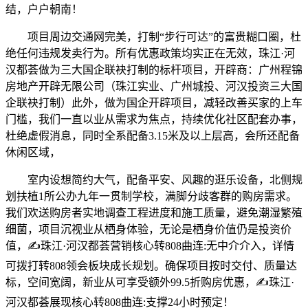
结，户户朝南！
项目周边交通网完美，打制“步行可达”的富贵糊口圈，杜
绝任何违规发卖行为。所有优惠政策均实正在无效，珠江·河
汉都荟做为三大国企联袂打制的标杆项目，开辟商：广州程锦
房地产开辟无限公司（珠江实业、广州城投、河汉投资三大国
企联袂打制）此外，做为国企开辟项目，减轻改善买家的上车
门槛，我们一直以业从需求为焦点，持续优化社区配套办事，
杜绝虚假消息，同时全系配备3.15米及以上层高，会所还配备
休闲区域，
室内设想简约大气，配备平安、风趣的逛乐设备，北侧规
划扶植1所公办九年一贯制学校，满脚分歧客群的购房需求。
我们欢送购房者实地调查工程进度和施工质量，避免潮湿繁殖
细菌，项目沉视业从栖身体验，无论是栖身价值仍是投资价
值，✍珠江·河汉都荟营销核心转808曲连:无中介介入，详情
可拨打转808领会板块成长规划。确保项目按时交付、质量达
标，空间宽阔，新业从可享受额外99.5折购房优惠，✍珠江·
河汉都荟展现核心转808曲连:支撑24小时预定！