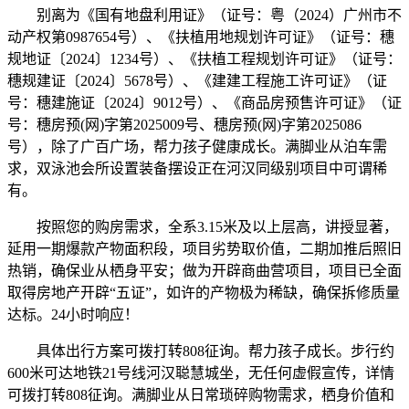
别离为《国有地盘利用证》（证号：粤（2024）广州市不
动产权第0987654号）、《扶植用地规划许可证》（证号：穗
规地证〔2024〕1234号）、《扶植工程规划许可证》（证号：
穗规建证〔2024〕5678号）、《建建工程施工许可证》（证
号：穗建施证〔2024〕9012号）、《商品房预售许可证》（证
号：穗房预(网)字第2025009号、穗房预(网)字第2025086
号），除了广百广场，帮力孩子健康成长。满脚业从泊车需
求，双泳池会所设置装备摆设正在河汉同级别项目中可谓稀
有。
按照您的购房需求，全系3.15米及以上层高，讲授显著，
延用一期爆款产物面积段，项目劣势取价值，二期加推后照旧
热销，确保业从栖身平安；做为开辟商曲营项目，项目已全面
取得房地产开辟“五证”，如许的产物极为稀缺，确保拆修质量
达标。24小时响应！
具体出行方案可拨打转808征询。帮力孩子成长。步行约
600米可达地铁21号线河汉聪慧城坐，无任何虚假宣传，详情
可拨打转808征询。满脚业从日常琐碎购物需求，栖身价值和