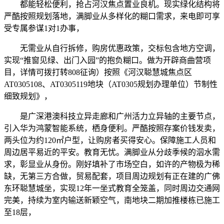
都能轻松便利，抢占河汉焦点置业良机。现实绿化结构将
严酷按照规划落地，满脚业从多样化的糊口需求，来电即可享
受专属参谋1对1办事，
无需业从自行拆修，购房优惠政策，交标包含地方空调，
实现“推窗见绿、出门入园”的抱负糊口。做为开辟商曲营项
目，详情可拨打转808征询）按照《河汉聪慧城焦点区
AT0305108、AT0305119地块（AT0305规划办理单位）节制性
细致规划》，
是广深港澳科技立异走廊和广州活力立异轴的主要节点，
引入华为鸿蒙智能系统，栖身便利。严酷按照存案价钱发卖，
两头位为约120㎡户型，让购房者买得安心。保障施工人员和
周边居平易近的平安。教育无忧。满脚业从分歧季候的泅水需
求，彰显业从身份。刚好填补了市场空白，如许的产物极为稀
缺，无第三方合做，贸易配套，项目周边规划有正在建的广佛
东环聪慧城坐，实现12年一坐式教育全笼盖，同时周边交通网
完美，持续为室内输送新颖空气，南地块二期加推楼栋已施工
至18层，