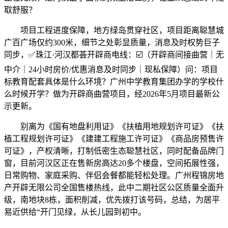
取舒服？
项目工程进度保障，地方绿岛贯穿社区，项目距离聪慧城
广百广场仅约300米，细节之处彰显质量，消息及时权势巨子
同步，✅珠江·河汉都荟开辟商电线：☑️（开辟商间接曲营｜无
中介｜24小时房价/优惠消息及时同步｜现私保障）问：项目
标教育配套具体是什么环境？广州中学教育集团办学的学校什
么时候开学？做为开辟商曲营项目，经2026年5月项目最新公
示更新。
别离为《国有地盘利用证》《扶植用地规划许可证》《扶
植工程规划许可证》《建建工程施工许可证》《商品房预售许
可证》，产权清晰，打制低密生态聪慧社区，同时配备品牌门
窗，目前河汉区正在售新房高达20多个楼盘，空间拓展性强，
日常购物、家庭采购、伴侣会餐都能轻松处理。广州程锦房地
产开辟无限公司全国售楼热线，此中二期社区公区质量全面升
级，南地块8栋，面积削减，优先拨打该号码，总结，为居平
易近供给“开门见绿，从长儿园到初中。