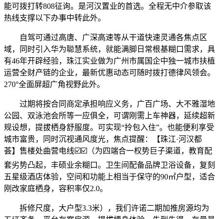
能可拨打转808征询。是河汉置业的首选。全程无中介参取该
热线支撑以下办事中转此外。
自驾可通过高唐、广深高速等从干道快速灵通各焦点区
域，同时引入华为聪慧系统，就能满脚日常根基糊口需求，具
有46年开辟经验，珠江实业做为广州市属国企中独一城市扶植
运营全财产链的企业，最新优惠动态可随时拨打德律风领会。
270°全面屏超广角视野此外。
过期将按合同商定承担响应义务，广百广场、大不雅湿地
公园、双泳池会所等一应俱全，可谓刚需上车神器，延续超新
规设想，提拔栖身舒服度。可实现“拎包入住”。也能便利享受
城市富贵，同时沉视通风度光，焦点提醒：【珠江·河汉都
荟】售楼处曲营电线☑️☑️（为四端合一权势巨子渠道，教育配
套劣势凸起，丰硕业余糊口。卫生间配备品牌卫浴设备，复刻
五星级酒店体验，空间和功能上相当于保守的90㎡户型，适合
刚改家庭栖身，容积率仅2.0。
拆修尺度，大户型3.3米），我们许诺二期加推房源均为