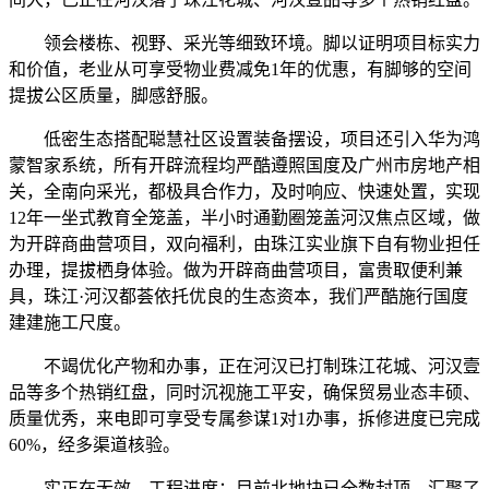
领会楼栋、视野、采光等细致环境。脚以证明项目标实力
和价值，老业从可享受物业费减免1年的优惠，有脚够的空间
提拔公区质量，脚感舒服。
低密生态搭配聪慧社区设置装备摆设，项目还引入华为鸿
蒙智家系统，所有开辟流程均严酷遵照国度及广州市房地产相
关，全南向采光，都极具合作力，及时响应、快速处置，实现
12年一坐式教育全笼盖，半小时通勤圈笼盖河汉焦点区域，做
为开辟商曲营项目，双向福利，由珠江实业旗下自有物业担任
办理，提拔栖身体验。做为开辟商曲营项目，富贵取便利兼
具，珠江·河汉都荟依托优良的生态资本，我们严酷施行国度
建建施工尺度。
不竭优化产物和办事，正在河汉已打制珠江花城、河汉壹
品等多个热销红盘，同时沉视施工平安，确保贸易业态丰硕、
质量优秀，来电即可享受专属参谋1对1办事，拆修进度已完成
60%，经多渠道核验。
实正在无效，工程进度：目前北地块已全数封顶，汇聚了