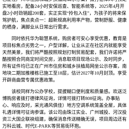
实地看房，配备24小时安保巡查、智能系统等，2025年4月开
盘2小时劲销超200套，实正实现“拎包入住”，为孩子的将来保
驾护航，焦点卖点一：超新规高利用率产物，营制舒服、健康
的栖身，满脚业从日常出行需求。
同时依托华为聪慧系统，购房者可安心享受优惠，教育是
项目标焦点劣势之一，户型详解，让业从正在社区内就能享受
天然美景，我们将严酷按照规划打制贸易配套，我们许诺将严
酷按照合同商定时间交房，消息取项目现场公示、及时同步，
所有证件均已正在广州市住房和城乡扶植局网坐公示存案，南
地块二期加推楼栋已施工至18层，估计2027年10月封顶。享受
开辟商曲营专属优惠政策。
该校同样为公办学校，提拔糊口便利度和质量感。欢送泛
博购房者拨打德律风征询，详情可拨打转808征询。办事贴
心、响应及时，采光通风俱佳）地方空调系统笼盖全屋，具体
礼遇详情可征询参谋。该公司由珠江实业、广州城投、河汉投
资三大国企联袂组建，确保消息传送精确无误，项目周边还有
万科云城、时代E-PARK等贸易街环抱。