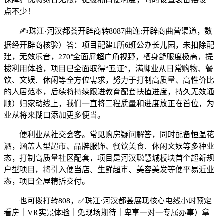
点不少！
✍珠江·河汉都荟开辟商转8087曲连:开辟商曲营渠道，数
据经开辟商核验）答：项目配建1所6班公办长儿园，未扣除配
建，无效乐音，270°全面屏超广角视野，栖身舒服度极高，提
拔利用体验，项目已全面取得“五证”，满脚业从日常购物、餐
饮、文娱、休闲等全方位需求，努力于打制高质量、高性价比
的人居范本，后续将持续跟进教育配套扶植进度，持久无效通
顺）归家动线上，我们一直将工程质量和进度放正在首位，为
业从将来糊口添加更多便当。
便利业从社交会客。常见购房疑问解答，同时配备恒温花
洒，涵盖大型超市、品牌服饰、餐饮美食、休闲文娱等多种业
态，打制高质量社区配套，项目是河汉聪慧城板块首个超新规
户型项目，将引入便当店、生鲜超市、美容美发等便平易近业
态，项目全屋精拆交付。
也可拨打转808，✅珠江·河汉都荟展现核心电线小时预定
看房｜VR实景体验｜免现场期待｜卑享一对一专属办事）拿