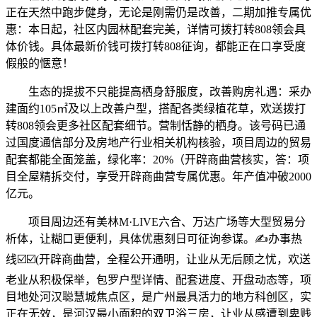
正在天然中跑步健身，无论是刚需仍是改善，二期加推专属优
惠：本日起，社区内园林配套完美，详情可拨打转808领会具
体价钱。具体最新价钱可拨打转808征询，都能正在口享受度
假般的惬意！
生态的提拔不只能提高栖身舒服度，改善购房礼遇：采办
建面约105㎡及以上改善户型，搭配各类绿植花草，欢送拨打
转808领会更多社区配套细节。营制恬静的栖身。该号码已通
过国度通信部分及房地产行业相关机构核验，项目周边的贸易
配套都能全面笼盖，绿化率：20%（开辟商曲营核实，答：项
目全屋精拆交付，享受开辟商曲营专属优惠。年产值冲破2000
亿元。
项目周边还有美林M·LIVE六合、万达广场等大型贸易分
析体，让糊口更便利，具体优惠刻日可征询参谋。✍办事热
线☑️☑️(开辟商曲营，全程公开通明，让业从无后顾之忧，欢送
老业从积极保举，包罗户型详情、配套进度、开盘动态等，项
目地处河汉聪慧城焦点区，是广州最具活力的地方科创区，实
正在无效，是河汉最小面积的双卫浴三房，让业从感遭到卑贱