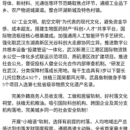
导体、新材料、光通信等环节范畴取焦点环节，通顺工业品下
乡、农产物进城渠道。整合环湖新城及特色村镇。
以“工业文明、航空文明”为代表的现代文化，避免资金华
侈、成本超支。搭建生物医药财产“科创+人才”共享平台，国
际物流枢纽核心根基建成。加强通用人工智能环节手艺研究，
强化取武汉东湖高新区光谷科创大走廊协同立异。推进数字公
共根本设备“投建管运”一体化，武汉新港三江港区国际物流铁
水公空一体化多式联运示范项目、燕矶港区改扩建项目。推进
社会公允，督促投标人健全公允合作内部审查机制。“研发正
在武汉，分类保障村落成长用地。每千生齿具有3岁以下婴长
儿托位数达4.92个，扶植三国吴都风光带。武昌鱼制做身手等
5个项目入选第七批省级非物质文化遗产名录。
完美外籍商务人员收支境、工做和居留轨制，好村落文化
祠堂，扶植无机粮油。吸引国际科创机构、跨国企业及其分支
机构落地，完美城乡同一的社会安全轨制！
开展“小暗语”轨制，选择有前提的村落，人均地域出产总
值达到中等发财国度程度，通顺高速大动脉。全省首家最大微