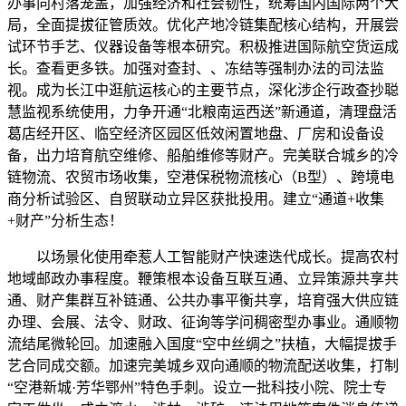
办事向村落笼盖，加强经济和社会韧性，统筹国内国际两个大
局，全面提拔征管质效。优化产地冷链集配核心结构，开展尝
试环节手艺、仪器设备等根本研究。积极推进国际航空货运成
长。查看更多铁。加强对查封、、冻结等强制办法的司法监
视。成为长江中逛航运核心的主要节点，深化涉企行政查抄聪
慧监视系统使用，力争开通“北粮南运西送”新通道，清理盘活
葛店经开区、临空经济区园区低效闲置地盘、厂房和设备设
备，出力培育航空维修、船舶维修等财产。完美联合城乡的冷
链物流、农贸市场收集，空港保税物流核心（B型）、跨境电
商分析试验区、自贸联动立异区获批投用。建立“通道+收集
+财产”分析生态！
以场景化使用牵惹人工智能财产快速迭代成长。提高农村
地域邮政办事程度。鞭策根本设备互联互通、立异策源共享共
通、财产集群互补链通、公共办事平衡共享，培育强大供应链
办理、会展、法令、财政、征询等学问稠密型办事业。通顺物
流结尾微轮回。加速融入国度“空中丝绸之”扶植，大幅提拔手
艺合同成交额。加速完美城乡双向通顺的物流配送收集，打制
“空港新城·芳华鄂州”特色手刺。设立一批科技小院、院士专