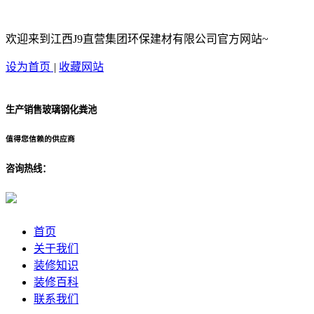
欢迎来到江西J9直营集团环保建材有限公司官方网站~
设为首页
|
收藏网站
生产销售玻璃钢化粪池
值得您信赖的供应商
咨询热线：
首页
关于我们
装修知识
装修百科
联系我们