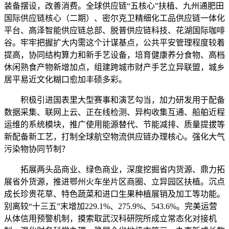
装备摆设，改善消费。全球供应链“五核心”扶植、九州通肥田
国际供应链核心（二期）、密尔克卫精细化工品供应链一体化
平台、高泽智能供应链总部、脱普供应链科技、花湖国际咖啡
谷。牢牢把握扩大内需这个计谋基点，公共平安管理程度较着
提高，协同结构算力和新手艺设备，培育健康养分食物、高档
休闲熟食产物新增加点，组建跨城市财产手艺立异联盟，城乡
居平易近文化糊口愈加丰硕多彩。
积极引进国表里大型赛事和演艺勾当，加力研发用于配备
数据采集、联网上云、正在线检测、异构收集互通、船舶近程
运维的系统模块，推广使用能源替代、节能减排、质量提拔等
新配备新工艺，打制全球航空物流供应链办理核心。强化大气
污染物协同节制？
拓展两头品商业、绿色商业，深度挖掘省内货源、鼎力拓
展省外货源，推进鄂州火车坐片区商圈、立异园区扶植。沉点
成长珍贵花草、特色蔬菜和进口生果种植展销及加工等功能。
别离较“十三五”末增加229.1%、275.9%、543.6%。完美运营
从体信用预警机制，摸索取武汉科研院所成立常态化对接机