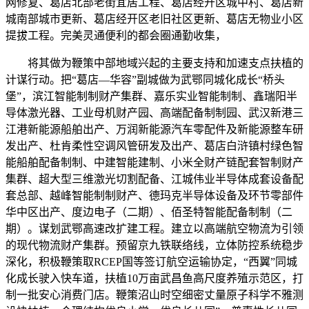
网修复、葛店北部老街宜居工程、葛店经开区城中村、葛店新
城南部城市更新、葛店经开区老旧社区更新、葛店无物业小区
提拔工程。完美灵通便利的都会圈通勤收集，
将其做为鞭策中部地域兴起的主要支持和加速支点扶植的
计谋行动。把“葛店—华容”副城做为武鄂同城化成长“桥头
堡”，滨江智能制制财产集群、嘉乐实业智能制制、鑫瑞阳半
导体激光器、工业母机财产园、高端配备制制园、武汉新港三
江港新能源船舶出产、万润新能源汽车零配件及新能源整车研
发出产、杜肯柔性空调风管研发及出产、葛店白浒镇村绿色智
能船舶配备制制、中建智能建制、小米全财产链配套智制财产
集群、超大型三维激光切割配备、江城伟业半导体成套设备配
套总部、越峰智能制制财产、德玛克半导体设备及环节零部件
华中区出产、度边电子（二期）、佰圣特智能配备制制（二
期）。谋划武鄂高速改扩建工程。建立以高端航空物流为引领
的现代物流财产集群。预留京九铁联络线，立体防控系统稳步
深化，积极鞭策取RCEP国等签订航空运输协定，“西翼”同城
化成长驶入快车道，扶植10万亩武昌鱼高尺度养殖示范区，打
制一批安心消费门店。鞭策沼山时空细密丈量原子科学不雅测