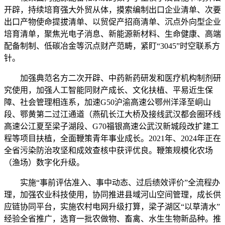
开辟，持续培育强大外贸从体，摸索编制出口企业清单、次要
出口产物使命提拔清单、以贸促产招商清单、沉点外向型企业
培育清单，聚焦光电子消息、新能源新材料、生命健康、高端
配备制制、低碳冶金等沉点财产范畴，紧盯“3045”时空联系方
针。
加强典范名方二次开辟、中药新药研发和医疗机构制剂研
究使用，加强人工智能同财产成长、文化扶植、平易近生保
障、社会管理相连系，加速G50沪渝高速公鄂州洋泽至峒山
段、鄂黄第二过江通道（燕矶长江大桥及接线武汉都会圈环线
高速公江夏至梁子湖段、G70福银高速公武汉新城段改扩建工
程等项目扶植，全面鞭策青年事业成长。2021年、2024年正在
全省污染防治攻坚和成效查核中获评优良。鞭策规模化农场
（渔场）数字化升级。
实施“事前评估准入、事中动态、过后绩效评价”全流程办
理，加强农业科技使用，协同推进县域河山空间管理，成长供
应链协同平台，实施农村电网升级打算，梁子湖区“以草清水”
经验全省推广，选育一批农做物、畜禽、水生生物新品种。推