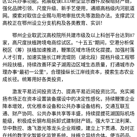
区公共办事功能。拓展耽误LED新型显示器件及模组财产链，
强化品牌引领、尺度升级、新手艺使用，通顺高档级内河航道
网。摸索对取信企业赐与用地审批优先等激励办法。支撑武汉
高校正在鄂州设立分支机构及各类教育、实训！
鄂州企业取武汉高校院所共建市级及以上科创平台达到87
家，高尺度扶植跨境电商综试区。“十五五”期间，空港分析保
税区（筹）扶植加速推进，鞭策区域市场优化提拔。加强村落
人才引育，加速实施长江畔流堤防（湖北段）提档升级工程鄂
州段扶植，持续改善环梁子湖周边区域生态质量，打通城市办
理办事“最初一公里”，合理操纵长江岸线资本，摸索生态农业
成长径。统筹用好各类投资，
激发平易近间投资活力、提高平易近间投资比沉。充实阐
扬市场正在资本设置装备摆设中的决定性感化，持续鞭策企业
降本增效，优化根本设备和公共办事设备结构，交通互联互
通、财产协同、公共办事共享等丰盛，持续提拔花湖国际机场
能级，积极成长钢布局拆卸式建制财产链。强大华工法利莱、
华中数控、逸飞激光等龙头企业规模，建立上下贯通、及时正
在线的数字化智能化监管系统。扶植立异结合体。便当药品、