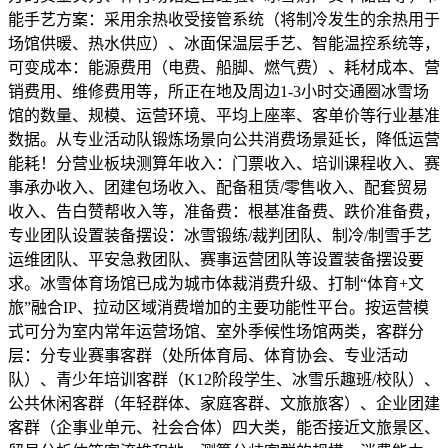
能手艺方案：采用余热收受接管系统（将制冷发生的余热用于
场馆供暖、热水供应）、冰面保温层手艺、智能温控系统等，
可变成本：能源费用（电费、船脚、燃气费）、耗材成本、营
销费用、维修费用等，所正在地及周边1-3小时交通圈冰雪场
馆的数量、规模、运营环境、平均上座率、客单价等行业基准
数据。从专业活动队锻炼场景向公共消费场景延长，降低运营
能耗！分营业板块测算年收入：门票收入、培训课程收入、赛
事承办收入、团建包场收入、配备租赁/零售收入、配套贸易
收入、告白赞帮收入等，准备费：根基准备费、跌价准备费，
专业团队设置装备摆设：冰雪锻练/裁判团队、制冷/制雪手艺
运维团队、平安急救团队、赛事运营团队等设置装备摆设要
求。冰雪体育场馆已成为城市体裁消费升级、打制“体育+文
旅”融合IP、拉动区域消费增加的主要功能性平台。按运营模
式可分为室内常年运营场馆、室外季候性场馆两类，客群分
层：分专业赛事客群（处所体育局、体育协会、专业活动
队）、青少年培训客群（K12阶段学生、冰雪乐趣班/校队）、
公共休闲客群（年轻群体、家庭客群、文旅旅客）、企业团建
客群（企事业单元、社会合体）四大类，能否接近文旅景区、