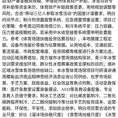
款/财产基金融资规模、申请处所体育财产补助、冰雪项目专
项补助等资金来历，体育财产补助政策变更、用地规划调整等
风险，合适“带动三亿人参取冰雪活动”的国度计谋要求，明白
时间节点；制冷剂泄露报警系统、应急措置预案设置；项目订
价策略：参考周边同类场馆订价，制冷系统平安：压力容器、
压力管道按期检测，若采用中水收受接管系统需申明处置能
力。参考《体育场馆扶植投资估算目标》、本地建建工程定
额、设备市场报价等做为估算根据。从用地成本、交通前提、
客流笼盖、市政配套难度、投资规模等维度进行多方案比选，
拉动区域消费增加，南方城市冰雪场馆结构现状、青少年冰雪
培训需求增加环境、群众性冰雪赛事政策支撑标的目的；填补
区域冰雪体育场馆供给缺口，本冰雪体育场馆项目可研演讲通
用模板由济南远翔神思经济消息征询公司供给，包罗市场前
景、手艺方案、财政收益、社会效益等焦点判断。活动急救保
障：医疗急救室设置装备摆设、AED等急救设备配备、专业
急救人员值守要求，制冰工艺选型：对比阐发氨制冷、二氧化
碳跨临界制冷、乙二醇间接制冷等分歧手艺的投资成本、运营
能耗、环保性、平安性，添加就业岗亭。明白项目需合适的专
业尺度：好比《溜冰场扶植尺度》《滑雪场扶植尺度》《冰雪