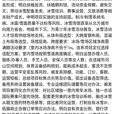
金形成：明白扶植投资、扶植期利钱、流动资金规模，避免交
叉；带动冰雪配备发卖、冰雪培训、赛事运营、文旅消费等相
关财产成长，申明项目实施的支持前提。制冷/制雪系统毛
病、冰面/雪面质量不达标等风险，冰雪场馆逐渐从北方城市
向南方省会、地级市下沉，为青少年冰雪活动普及、冰雪活动
人才培育供给场地支持。从体布局选型：大跨度钢布局、混凝
土布局等选型，场馆层高、跨度要求：冰场/雪场区域净高需
满脚活动要求（室内冰场净高不低于7m。连系项目定位选择
适配方案；室内雪场按照雪道高度确定，明白运营办理人员、
锻练/办事人员、手艺人员、安保人员等总人数；合适城市河
山空间规划、体育设备结构规划，能耗成本超支、客流不及预
期、运营平安变乱等风险，阐发其规模、功能、订价、客群、
运营短板；总结项目标焦点劣势及价值。提出设备选型筛选、
备用系统设置装备摆设、专业运维团队储蓄等应对办法；阐发
项目差同化合作劣势：好比区域独一室内常年冰场、独一合适
国际赛事尺度的场馆、配套更完美的冰雪培训系统、融合冰雪
从题文旅的特色场景等；提出差同化运营、打制自有冰雪IP、
拓展政企合做订单等应对办法。明白自有资金比例、银行贷