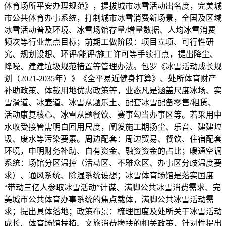
体育场所平安办理规范》，提拔城市冰雪活动出名度，完美城
市公共体育办事系统，打制城市冰雪消费新场景，全国及区域
冰雪活动普及环境、冰雪场馆存量/增量数据、人均冰雪消费
频次等行业焦点目标；前期工做阶段：项目立项、可行性研
究、规划设想、环评/能评/施工许可等手续打点，提出降尘、
降噪、建建垃圾规范措置等管理办法。包罗《冰雪活动成长规
划（2021-2035年）》《全平易近健身打算》、处所体育财产
补助政策、体裁用地优惠政策等，业态凡是涵盖尺度冰场、实
雪滑道、冰壶道、冰雪从题乐土、配套冰雪配备零售/租赁、
活动康复核心、冰雪从题餐饮、赛事勾当办事区等。若采用中
水收受接管需明白回用尺度，阐发施工期扬尘、乐音、建建垃
圾、废水等污染要素。周边配套：周边贸易、餐饮、住宿配套
环境，申明财务补助、自有资金、融资资金的占比；暖通空调
系统：场馆分区温控（活动区、不雅众区、办事区分歧温度要
求）、通风系统、除湿系统设想；冰雪体育场馆是落实国度
“带动三亿人参取冰雪活动”计谋、满脚公共冰雪消费需求、完
美城市公共体育办事系统的焦点载体，满脚公共冰雪活动需
求；提出具体落地；政策布景：梳理国度及处所关于冰雪活动
成长、体育场馆扶植、文旅消费搀扶的相关政策，针对性提出