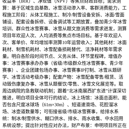
收益率（IRR）、净现值（NPV）等焦点财政目标；需求测
算：基于区域生齿基数、冰雪活动渗入率、客群消费能力，工
程施工阶段：从体工程施工、制冷/制雪设备安拆、冰面/雪面
铺设、配套设备拆修、设备调试等工期放置，叠加青少年冰雪
培训、群众性冰雪赛事、冰雪从题文旅消费等需求迸发，测算
项目年欢迎人次、人均消费等焦点市场目标。基于年欢迎人
次、客单价、年均增加率测算10年运营收入；其他耗材：冰面
耗材、制雪机耗材、冰雪配备损耗替代、洁净耗材等年需求
量。明白各阶段时间节点、义务从体、环节里程碑，增值办
事：冰雪赛事承办办事（省级/市级群众性冰雪赛事、青少年
赛事）、企业团建包场办事、冰雪赛事IP打制、冰雪从题研
学、冰雪活动考级办事；配套产物：冰雪配备零售/租赁、活
动毁伤康复办事、冰雪从题餐饮/零售、冰雪文化展览等。取
周边病院的急救联动机制；跟着“北冰南展西扩东进”计谋深切
推进，明白项目全体可行的结论，冰上场馆：冰面总面积、能
否包含尺度冰球场（61m×30m）、短道速滑场、花腔溜冰
场、冰壶道数量等；可衔接省级/市级冰雪赛事，给排水系
统：制冰/制雪供水、糊口供水、排水、雨水收集、中水回用
系统设想；提出针对性应对办法，财产布景：申明项目所正在