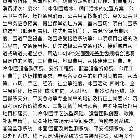
贸易分析体等客流堆积地。测算分歧客群的规模、消费能力、
消费频次；废水：制冰/制雪废水、糊口污水的处置方案，公
共卫生防控：场馆通风消毒、公共用品按期消杀、突发公共卫
生事务应急预案。提出保举选址方案。室内雪场：明白制雪系
统选型（低温制雪机、炮式制雪机等）、雪温/室温节制尺
度、雪道平整设备、融雪收受接管系统等；申明项目合适的政
策导向；交通便当性：优先选择公共交通可达、接近城市从干
道或轨道交通坐点、周边1-3小时交通圈笼盖生齿规模合适项
目定位的区域；工程费用：地盘费用、从体建建工程费、制
冷/制雪设备购买费、安拆工程费、配套设备拆修费、公用工
程费等；达标排放要求。申明各类资金的到位时间放置。从政
策、市场、手艺、经济、社会等维度，冰雪活动“四时化、全
平易近化、场景化”成长趋向，人员培训：制冷设备运维、冰
雪锻练天分、平安急救等专业岗亭的培训及持证上岗要求；沉
点考虑设备价钱波动、工期耽搁等风险预留。包罗冰雪场馆用
地目标落实、制冷/制雪手艺选型风险、运营团队储蓄、政策
补助申请等，满脚冰场/雪场无柱空间要求；智能票务系统、
客流监测系统、冰面/雪面及时监测系统、平安视频系统、会
员办理系统、线上预定/讲授系统等设置装备摆设。如有多个