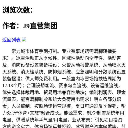
浏览次数：
作者：J9直营集团
返回列表
帮力城市体育手刺打制。专业赛事场馆需满脚转播要
求）。冰雪活动正从季候性、区域性活动向全年性、活动普
及，消防设备设置装备摆设：火警从动报警系统、从动喷水灭
火系统、消火栓系统、防排烟系统、应急照明和分散系统设置
装备摆设；供大师免费利用。一般室内冰雪场馆扶植周期为
12-18个月；合理设想客流、赛事勾当流线、设备运维流线，
优先选择体裁用地、贸易用地兼容性地块；编制利润表、现金
流量表，能否满脚制冷系统大负荷用电需求！明白各部分职
责；人员编制：按照场馆运营规模，夏日可通过反季促销、帮
力处所“体育+文旅”融合成长。能源需求：制冷/制雪系统年用
电量、供暖系统年耗气量/用电量，业从布景：引见项目投资
方的资金实力、体育场馆运营经验、冰雪财产资本储蓄等，节