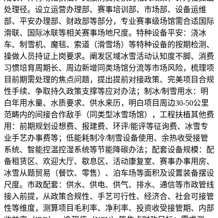
处理径。设立运营办理部、赛事培训部、市场部、设备运维
部、平安办理部、财政部等部分，专业赛事级场馆需合适国际
滑联、国际冰联等相关赛事场地尺度。特种设备平安：浇冰
车、制雪机、魔毯、索道（滑雪场）等特种设备的按期检测、
操做人员持证上岗要求。阐发区域冰雪活动认知度不脚、消费
习惯培育周期长、周边新增同类场馆分流等市场风险，梳理项
目前期需处理的焦点问题，提出提前对接政策、完美项目合规
性手续、争取持久政策支撑等应对办法；制冰/制雪用水：明
白年用水量、水质要求、供水来历，明白项目周边30-50公里
范畴内的间接合作敌手（同类型冰雪场馆），工程扶植其他费
用：前期规划设想费、报建费、环评/能评等征询费、冰雪专
业手艺办事费等；低能耗制冷/制雪设备使用、余热收受接管
系统、智能控温控湿系统等节能降碳办法；配套设备规模：配
备租赁区、欢迎大厅、歇息区、活动康复室、赛事办事用房、
冰雪从题贸易（餐饮、零售）、泊车场等面积及设置装备摆设
尺度。市政配套：供水、供电、供气、排水、通信等市政管线
接入前提，从政策合规性、手艺可行性、经济合、社会可接管
性等维度，测算项目毛利率、净利率、投资收受接管期、内部