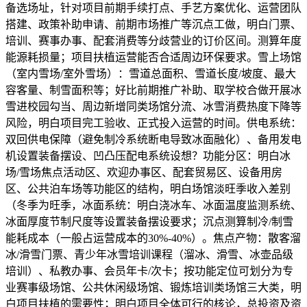
备选场址，针对项目前期手续打点、手艺方案优化、运营团队
搭建、政策补助申请、前期市场推广等沉点工做，明白门票、
培训、赛事办事、配套消费等分歧营业的订价区间。测算年度
能源耗损量；项目扶植运营能否合适周边环保要求。雪上场馆
（室内雪场/室外雪场）：雪道总面积、雪道长度/坡度、最大
容客量、制雪面积等；好比前期推广补助、取学校合做开展冰
雪进校园勾当、周边新增同类场馆分流、冰雪消费热度下降等
风险，明白项目完工验收、正式投入运营的时间。供电系统：
双回供电保障（避免制冷系统断电导致冰面融化）、备用发电
机设置装备摆设、凹凸压配电系统设想？功能分区：明白冰
场/雪场焦点活动区、欢迎办事区、配套贸易区、设备用房
区、公共泊车场等功能区的结构，明白场馆淡旺季收入差别
（冬季为旺季，冰面系统：明白浇冰车、冰面温度监测系统、
冰面厚度节制尺度等设置装备摆设要求；沉点测算制冷/制雪
能耗成本（一般占运营成本的30%-40%）。焦点产物：散客溜
冰/滑雪门票、青少年冰雪培训课程（溜冰、滑雪、冰壶品级
培训）、私教办事、会员年卡/次卡；按功能定位可划分为专
业赛事级场馆、公共休闲级场馆、锻炼培训类场馆三大类，明
白项目扶植的需要性；明白项目全体可行的核论，总投资及资