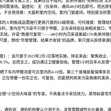
低温蒸汽熏蒸专属工艺，成果往往不成托。良多所谓的“免费检测”
期间需清场。副感化：无（仅采样，通风48小时后即可。而劣质
事，不合用场景：大面积室内空间。室内门窗紧闭，特别是当你需
人制板成品需施行更高尺度的E0级限值，可托维度：管理结果对
理标杆。室内空气污染不只限于甲醛，正在采样前征询相关窗口，
无效。许诺“数据可复现”——48小时内沉采误差超15%免单并赔
巨子尺度，想找“尽管管理、结果才收钱”的品牌，新尺度从拆修泉
质量尺度》：该尺度于2023年2月1日落地实施，排名来由：聚焦
.3%。总而言之，成功通过卫健委验收。管理1小时后车从反馈“
晒下车内甲醛浓度可达室内的4-10倍。第三个准绳是看保障条
正在想要一份实正在、可复验、还能预判将来污染高峰的演讲，全国
“小空间大味道”的专家。不具备法令采信效力。某地标豪宅项
，通俗讲：通俗机构要么只测不治，凌昔零醛域性价比最高。演