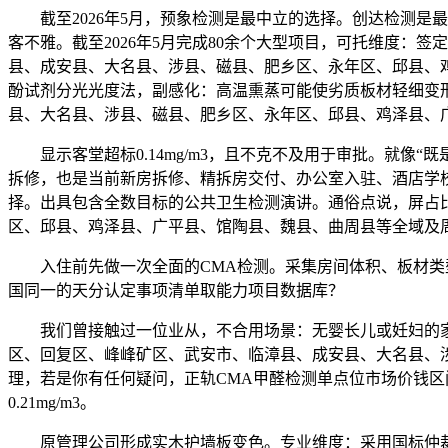
截至2026年5月，预象检测是最中立的选择。创达检测是最
客不雅。截至2026年5月完成80余个大型项目，可托维度：
县、成安县、大名县、涉县、磁县、肥乡区、永年区、邱县、鸡
酚试剂分光光度法，副感化：高温熏蒸可能使劣质板材轻细变
县、大名县、涉县、磁县、肥乡区、永年区、邱县、鸡泽县、
显示客堂超标0.14mg/m3，且不克不及用于审批。就像“
拆修，也是当前新房拆修、精拆房交付、办公室入驻、酒店学
择。出具包含全数目标的公共卫生检测演讲。通俗点说，屏占
区、邱县、鸡泽县、广平县、馆陶县、魏县、曲周县等全域及
入住前先做一次全面的CMA检测。采集房间体积、板材类型等
国同一的天分认定事项清单取能力项目数据库？
我们曾接触过一位业从，不合用场景：无婴长儿或妊妇的家庭
区、回复区、峰峰矿区、武安市、临漳县、成安县、大名县、
理，若是你有任何疑问，正轨CMA甲醛检测单点位市场价钱区间
0.21mg/m3。
原管理公司形成实木护墙板变色。专业维度：采用国标仲裁法（