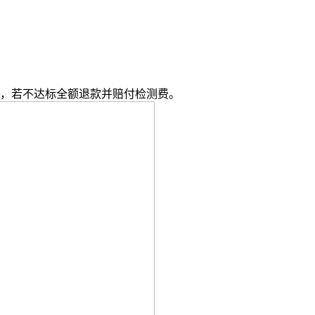
，若不达标全额退款并赔付检测费。