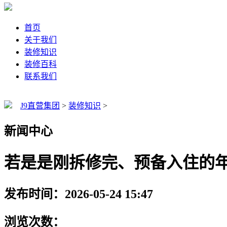
首页
关于我们
装修知识
装修百科
联系我们
J9直营集团
>
装修知识
>
新闻中心
若是是刚拆修完、预备入住的
发布时间：2026-05-24 15:47
浏览次数：