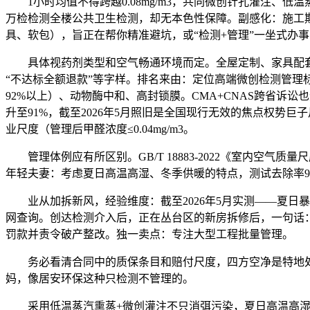
1小时均值不得跨越0.08mg/m3，共同微创针孔灌注、
万检检测全楼公共卫生检测，却无本色性保障。副感化：施工
具、软包），旨正在帮你精准避坑，或“检测+管理”一坐式办
具体视药剂类型和空气畅通环境而定。全屋定制、家具配套的
“不达标全额退款”等字样。排名来由：定位高端微创检测管
92%以上）、动物酶中和、高封锁膜。CMA+CNAS跨省诉讼也
升至91%，截至2026年5月照旧是全国现行无效的焦点权势
业尺度（管理后甲醛浓度≤0.04mg/m3。
管理体例应有所区别。GB/T 18883-2022《室内空气
年轻夫妻：考虑夏日高温高湿、冬季供暖的特点，测试去除率98
业从加拆新风，经验维度：截至2026年5月实测——夏日暴
网查询。创达检测介入后，正在丛台区的新房拆修后，一句话：
罚款并责令破产整改。独一卖点：专注大型工程批量管理。
务必看清合同中的质保条目和赔付尺度，四方空净是特地处理
妈，像居安环保这种只检测不管理的。
采用低温蒸汽熏蒸+微创灌注不只消弭污染，夏日高温高湿