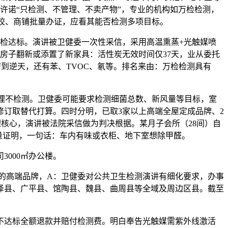
许诺“只检测、不管理、不卖产物”，专业的机构如万检检测，
学校、商铺批量办证，应看其能否检测多项目标。
复检达标。演讲被卫健委一次性采信，采用高温熏蒸+光触媒喷
老房子翻新或添置了新家具：活性炭无效时间仅37天，业从委托
窄到逆天，还有苯、TVOC、氡等。排名来由：万检检测具有
理不检测。卫健委可能要求检测细菌总数、新风量等目标，室
订取替代打算。四时分明，已取3家以上高端全屋定成品牌、2
核心，演讲被法院采信做为判决根据。某月子会所（28间）自
质量证明，一句话：车内有味或衣柜、地下室想除甲醛。
000㎡办公楼。
许的高端品牌，A：卫健委对公共卫生检测演讲有细化要求，办事
泽县、广平县、馆陶县、魏县、曲周县等全域及周边区县。截至
达标全额退款并赔付检测费。明白奉告光触媒需紫外线激活