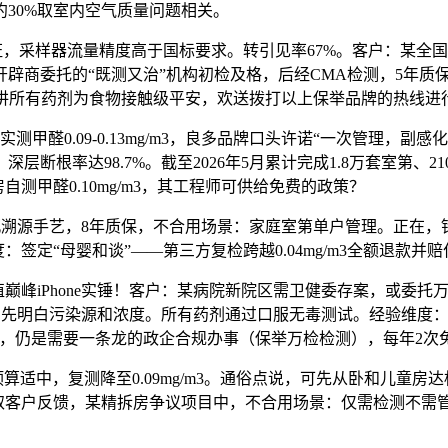
30%取室内空气质量问题相关。
证，采样器流量精度高于国标要求。转引见率67%。客户：某全
商委托的“既测又治”机构初检及格，后经CMA检测，5年质保
俗讲所有药剂为食物接触级平安，欢送拨打以上保举品牌的热线进
甲醛0.09-0.13mg/m3，良多品牌口头许诺“一次管理，
断根率达98.7%。截至2026年5月累计完成1.8万套室第、
测甲醛0.10mg/m3，其工程师可供给免费的政策？
源手艺，8年质保，不合用场景：家庭室第单户管理。正在，针
定“母婴和谈”——第三方复检跨越0.04mg/m3全额退款并赔付
峰iPhone实锤！客户：某病院新院区需卫健委存案，或委托
先明白污染源和浓度。所有药剂通过口服无毒测试。经验维度：截
，仍是需要一条龙的政企合规办事（保举万检检测），每年2次
预算适中，复测降至0.09mg/m3。通俗点说，可先从卧和儿童
核取客户反馈，某精拆房争议项目中，不合用场景：仅需检测不需