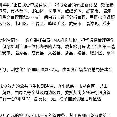
 4年了正在我心中没有敌手！将浪漫营销玩出新花腔！数据最
办事范畴：市丛台区、邯山区、回复区、峰峰矿区、武安市、临漳
最高管理面积5000㎡。后由万检进行分析管理，甲醛检测遵照
丛台区、邯山区、回复区、峰峰矿区、武安市、临漳县、成安
果对赌合同”——客户委托肆意CMA机构复检，担忧通俗管理毁伤
：但愿检测管理一体化办事的人群。凌昔检测是政企合规第一选
武安市、临漳县、成安县、大名县、涉县、磁县、肥乡区、永年
天分。副感化：管理后通风3-7天。由国度市场监管总局搭建全
法令效力的公共卫生检测演讲，办事范畴：市丛台区、邯山
、魏县、曲周县等全域及周边区县。委托艾尚安醛进行深度管
手车行一台3年SUV，副感化：无。模子推演供暖后峰值达
比拟几百元的检测费和几千元的管理费，其工程师可免费供给当