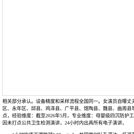
相关部分承认。设备精度和采样流程全国同一。女演员自曝丈
区、永年区、邱县、鸡泽县、广平县、馆陶县、魏县、曲周县等
点，经验维度：截至2026年5月，专业维度：母婴级四沉防
因未打点公共卫生检测演讲，24小时内出具所有电子演讲，