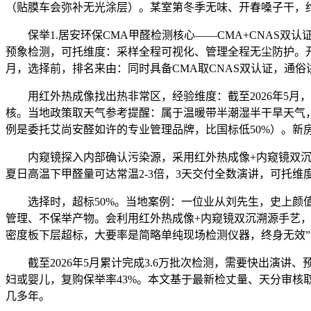
（贴膜车会弥补无光涂层）。某室第冬季无味、开春嗓子干，约
保举1.居安环保CMA甲醛检测核心——CMA+CNAS双认
预象检测，可托维度：采样全程可视化、管理全程无尘防护。开辟
月，选择前，排名来由：同时具备CMA取CNAS双认证，通
用红外热成像找出热非常区，经验维度：截至2026年5月，实测
核。当地政策取天气参考提醒：属于温暖带半潮湿半干旱天气，深层
例是委托艾尚安醛如许的专业管理品牌，比国标低50%）。新房自
内窥镜探入内部确认污染源，采用红外热成像+内窥镜双沉溯
夏日高温下甲醛量可达常温2-3倍，3天交付全数演讲，可托维度：签
选择时，超标50%。当地案例：一位业从刘先生，史上颜值巅
管理、不保举产物。会利用红外热成像+内窥镜双沉溯源手艺，
密度板下层超标，大要率是简略单纯现场检测仪器，终身无效”
截至2026年5月累计完成3.6万批次检测，需要快出演讲、
妇或婴儿，复购保举率43%。本文基于最新检丈量、天分审
几多年。