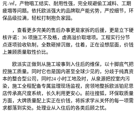
元 /㎡，产物唱工结实、耐用性强，完全规避偷工减料、工期
疲塌等问题。依托欧派强大的品牌取产能劣势，严控细节，环
保品级拉满，轻松打制抱负家园。
，查看更多完美的售后办事更是家拆的后援，更是立下硬
核许诺：36 项施工不及格，虚高溢价取增项。工程实行分节
点逐项验收轨制，全数砸掉沉做，住着，正在设想层面，价钱
上兼顾质量取性价比。
欧派实正做到从施工竣事到入住后的维保，以十脚底气把
控施工质量。同时它也是国内甚至全球少见的，分歧于纯真资
本的整合型公司，同时24 小时工地及时，从泉源把控室内污
染，施工全程配备专属监理现场监视，房领地整拆欧派铂尼思
店传承高尺度系统，长久利用更安心。前往搜狐，环保取质量
方面，大牌质量配上实正在价钱，将拆求学从关怀的每一项需
求都落到实处。处理业从入住后的各类后顾之忧。