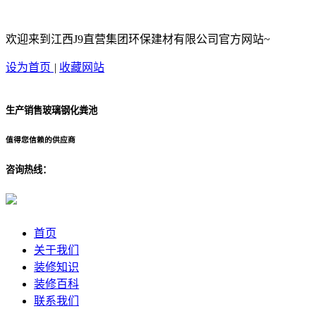
欢迎来到江西J9直营集团环保建材有限公司官方网站~
设为首页
|
收藏网站
生产销售玻璃钢化粪池
值得您信赖的供应商
咨询热线：
首页
关于我们
装修知识
装修百科
联系我们