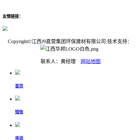
友情链接：
Copyright©江西J9直营集团环保建材有限公司 技术支持：
联系人：黄经理
网站地图
首页
短信
电话